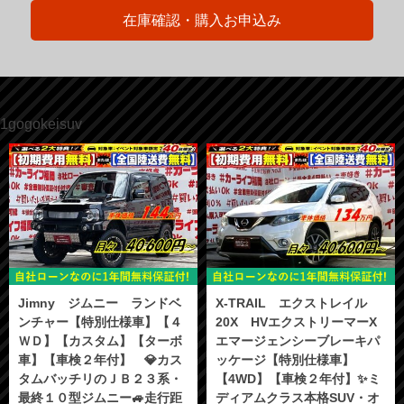
在庫確認・購入お申込み
1gogokeisuv
Jimny ジムニー ランドベ
X-TRAIL エクストレイル
ンチャー【特別仕様車】【４
20X HVエクストリーマーX
ＷＤ】【カスタム】【ターボ
エマージェンシーブレーキパ
車】【車検２年付】 💎カス
ッケージ【特別仕様車】
タムバッチリのＪＢ２３系・
【4WD】【車検２年付】✨ミ
最終１０型ジムニー🚙走行距
ディアムクラス本格SUV・オ