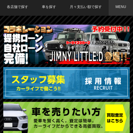
各店舗で探す
車を探す
月々支払い額で探す
MENU
TOKYO店在庫車両
大阪店在庫車両
福岡店在庫車両
メーカーで探す
車種で探す
20,000円〜29,999円
30,000円〜39,999円
40,000円〜49,999円
〜19,999円
50,000円〜