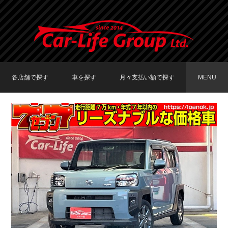
各店舗で探す
車を探す
月々支払い額で探す
MENU
TOKYO店在庫車両
大阪店在庫車両
福岡店在庫車両
メーカーで探す
車種で探す
20,000円〜29,999円
30,000円〜39,999円
40,000円〜49,999円
〜19,999円
50,000円〜