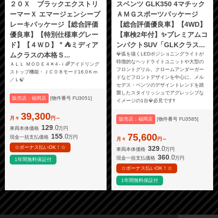
２０Ｘ ブラックエクストリ
スベンツ GLK350 4マチック
ーマーＸ エマージェンシーブ
ＡＭＧスポーツパッケージ
レーキパッケージ【総合評価
【総合評価優良車】【4WD】
優良車】【特別仕様車グレー
【車検2年付】✨プレミアムコ
ド】【４ＷＤ】＂⛺ミディア
ンパクトSUV「GLKクラス...
ムクラスの本格Ｓ...
💎弧を描くLEDポジショニングライトが
特徴的なヘッドライトユニットや大型の
ＡＬＬ ＭＯＤＥ４✕４-ｉ🌈アイドリング
フロントグリル、クロームアンダーガー
ストップ機能・ＪＣ０８モード16.0Ｋｍ
ドなどフロントデザインを中心に、メル
／Ｌ🍃
セデス・ベンツのデザイントレンドを踏
襲したスタイリッシュでアグレッシブな
販売店：福岡店
[物件番号 FU3051]
イメージの1台💎必見です‼️
39,300
月々
円～
販売店：福岡店
[物件番号 FU3585]
129
.0
車両本体価格
万円
75,600
155
.0
現金一括支払価格
万円
月々
円～
329
☆ボーナス払いOK！☆
.0
車両本体価格
万円
360
.0
現金一括支払価格
万円
1年間無料保証付
☆ボーナス払いOK！☆
1年間無料保証付