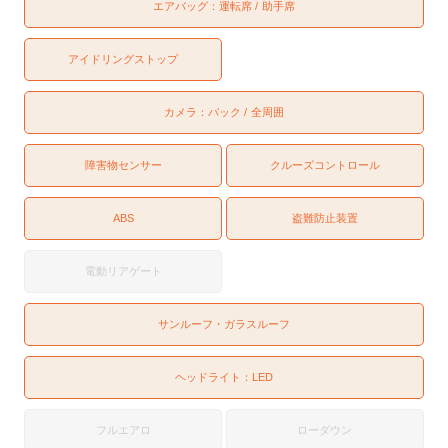
エアバッグ：
運転席
助手席
アイドリングストップ
カメラ：
バック
全周囲
障害物センサー
クルーズコントロール
ABS
盗難防止装置
電動リアゲート
サンルーフ・ガラスルーフ
ヘッドライト：
LED
フルエアロ
ローダウン