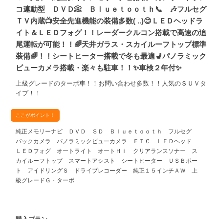
コ連動型 ＤＶＤ📀 Ｂｌｕｅｔｏｏｔｈ📞 🎶フルセグ
ＴＶ内蔵📺安全先進機能の装備多数( ..)😊ＬＥＤヘッドラ
イト＆ＬＥＤフォグ！！レーダークルコン搭載で高速の追
尾運転が可能！！🌈天井ガラス・スカイルーフトップ標準
装備🌈！！シートヒーター搭載で冬も最適💺パノラミック
ビューカメラ搭載・楽々も駐車！！✨車検２年付✨
上級グレードのターボ車！！お問い合わせ多数！！人気のＳＵＶタ
イプ！！
ここがポイント！
純正メモリーナビ ＤＶＤ ＳＤ Ｂｌｕｅｔｏｏｔｈ フルセグ
バックカメラ パノラミックビューカメラ ＥＴＣ ＬＥＤヘッド
ＬＥＤフォグ オートライト オートＨｉ クリアランスソナー ス
カイルーフトップ スマートアシスト シートヒーター ＵＳＢポー
ト アイドリングＳ ドライブレコーダー 純正１５インチＡＷ 上
級グレードＧ・ターボ