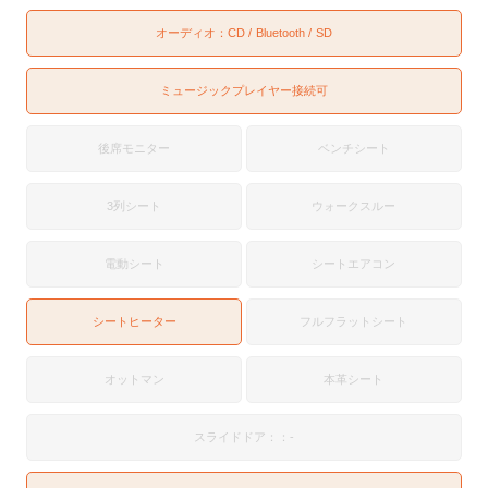
オーディオ：
CD
Bluetooth
SD
ミュージックプレイヤー接続可
後席モニター
ベンチシート
3列シート
ウォークスルー
電動シート
シートエアコン
シートヒーター
フルフラットシート
オットマン
本革シート
スライドドア：：-