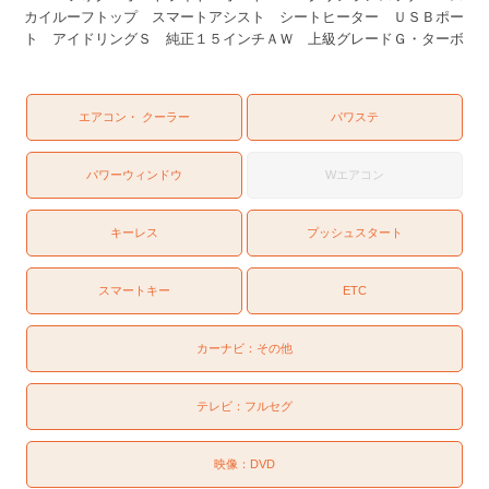
カイルーフトップ スマートアシスト シートヒーター ＵＳＢポー
ト アイドリングＳ 純正１５インチＡＷ 上級グレードＧ・ターボ
エアコン・ クーラー
パワステ
パワーウィンドウ
Wエアコン
キーレス
プッシュスタート
スマートキー
ETC
カーナビ：
その他
テレビ：
フルセグ
映像：
DVD