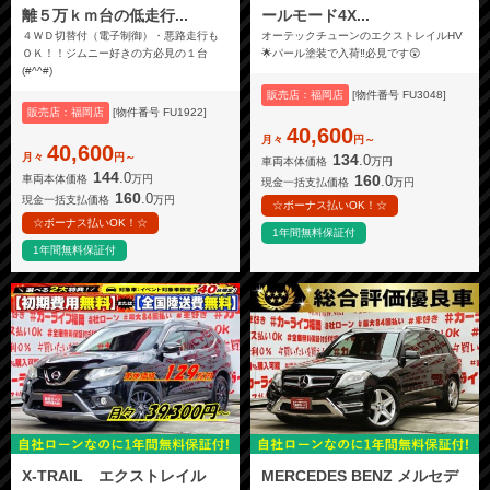
離５万ｋｍ台の低走行...
ールモード4X...
４ＷＤ切替付（電子制御）・悪路走行も
オーテックチューンのエクストレイルHV
ＯＫ！！ジムニー好きの方必見の１台
🌟パール塗装で入荷‼️必見です😲
(#^^#)
販売店：福岡店
[物件番号 FU3048]
販売店：福岡店
[物件番号 FU1922]
40,600
月々
円～
40,600
月々
円～
134
.0
車両本体価格
万円
144
.0
160
.0
車両本体価格
万円
現金一括支払価格
万円
160
.0
現金一括支払価格
万円
☆ボーナス払いOK！☆
☆ボーナス払いOK！☆
1年間無料保証付
1年間無料保証付
X-TRAIL エクストレイル
MERCEDES BENZ メルセデ