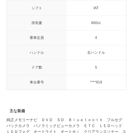
シフト
IAT
排気量
660cc
乗車定員
4
ハンドル
右ハンドル
ドア数
5
車台番号
****919
主な装備
純正メモリーナビ ＤＶＤ ＳＤ Ｂｌｕｅｔｏｏｔｈ フルセグ
バックカメラ パノラミックビューカメラ ＥＴＣ ＬＥＤヘッド
ＬＥＤフォグ オートライト オートＨｉ クリアランスソナー ス