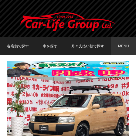
各店舗で探す
車を探す
月々支払い額で探す
MENU
TOKYO店在庫車両
大阪店在庫車両
福岡店在庫車両
メーカーで探す
車種で探す
20,000円〜29,999円
30,000円〜39,999円
40,000円〜49,999円
〜19,999円
50,000円〜