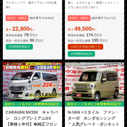
ワーウィンドウ・集中ドアロック付き車
量１，０００ｋｇ！！荷室ベッドｋｉｔ
両‼️
プランあります( ^)o(^ )
販売店：福岡店
[物件番号 FU3404]
販売店：福岡店
[物件番号 FU1712]
22,800
49,500
月々
円～
月々
円～
79
174
.0
.0
車両本体価格
万円
車両本体価格
万円
90
195
.0
.0
現金一括支払価格
万円
現金一括支払価格
万円
1年間無料保証付
☆ボーナス払いOK！☆
1年間無料保証付
CARAVAN NV350 キャラバ
N-VAN +スタイル ファン・
ン ロングプレミアムGX
ターボ ホンダセンシング
【車検１年付】💎純正フロン
＂人気グレード・ボンネット