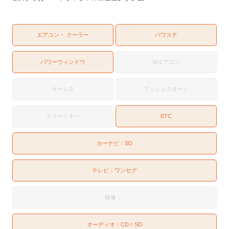
エアコン・ クーラー
パワステ
パワーウィンドウ
Wエアコン
キーレス
プッシュスタート
スマートキー
ETC
カーナビ：
SD
テレビ：
ワンセグ
映像：-
オーディオ：
CD
SD