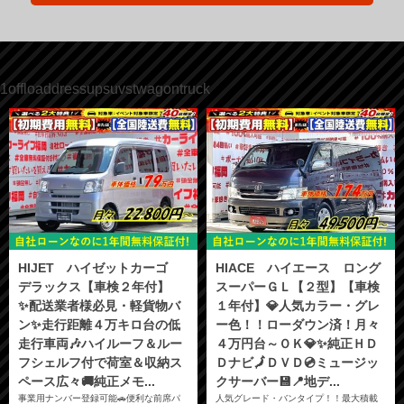
1offloaddressupsuvstwagontruck
HIJET ハイゼットカーゴ
HIACE ハイエース ロング
デラックス【車検２年付】
スーパーＧＬ【２型】【車検
✨配送業者様必見・軽貨物バ
１年付】💎人気カラー・グレ
ン✨走行距離４万キロ台の低
ー色！！ローダウン済！月々
走行車両🎶ハイルーフ＆ルー
４万円台～ＯＫ💎✨純正ＨＤ
フシェルフ付で荷室＆収納ス
Ｄナビ🗾ＤＶＤ💿ミュージッ
ペース広々🚚純正メモ...
クサーバー💾📍地デ...
事業用ナンバー登録可能🚗便利な前席パ
人気グレード・バンタイプ！！最大積載