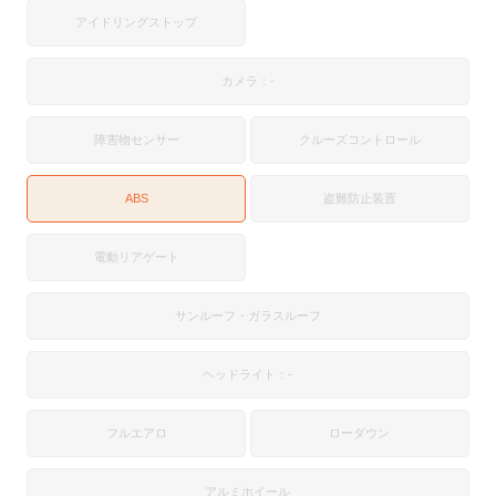
アイドリングストップ
カメラ：-
障害物センサー
クルーズコントロール
ABS
盗難防止装置
電動リアゲート
サンルーフ・ガラスルーフ
ヘッドライト：-
フルエアロ
ローダウン
アルミホイール