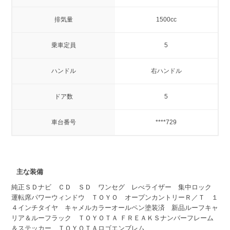
排気量
1500cc
乗車定員
5
ハンドル
右ハンドル
ドア数
5
車台番号
****729
主な装備
純正ＳＤナビ ＣＤ ＳＤ ワンセグ レべライザー 集中ロック
運転席パワーウィンドウ ＴＯＹＯ オープンカントリーＲ／Ｔ １
４インチタイヤ キャメルカラーオールペン塗装済 新品ルーフキャ
リア＆ルーフラック ＴＯＹＯＴＡ ＦＲＥＡＫＳナンバーフレーム
＆ステッカー ＴＯＹＯＴＡロゴエンブレム