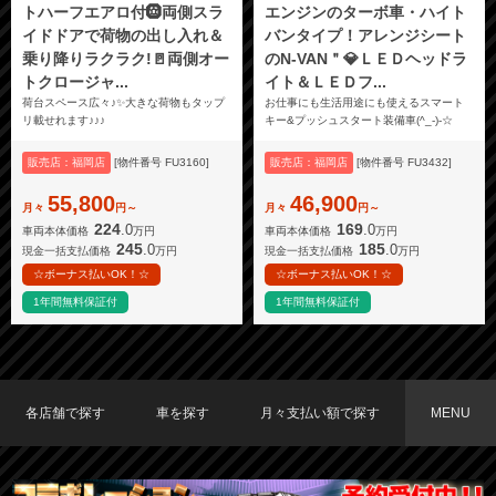
トハーフエアロ付🛞両側スラ
エンジンのターボ車・ハイト
イドドアで荷物の出し入れ＆
バンタイプ！アレンジシート
乗り降りラクラク!🚪両側オー
のN-VAN＂💎ＬＥＤヘッドラ
トクロージャ...
イト＆ＬＥＤフ...
荷台スペース広々♪✨大きな荷物もタップ
お仕事にも生活用途にも使えるスマート
リ載せれます♪♪♪
キー&プッシュスタート装備車(^_-)-☆
販売店：福岡店
[物件番号 FU3160]
販売店：福岡店
[物件番号 FU3432]
55,800
46,900
月々
円～
月々
円～
224
169
.0
.0
車両本体価格
万円
車両本体価格
万円
245
185
.0
.0
現金一括支払価格
万円
現金一括支払価格
万円
☆ボーナス払いOK！☆
☆ボーナス払いOK！☆
1年間無料保証付
1年間無料保証付
各店舗で探す
車を探す
月々支払い額で探す
MENU
TOKYO店在庫車両
大阪店在庫車両
福岡店在庫車両
メーカーで探す
車種で探す
20,000円〜29,999円
30,000円〜39,999円
40,000円〜49,999円
〜19,999円
50,000円〜