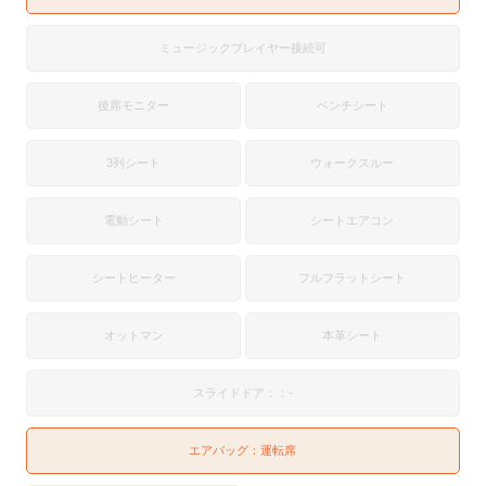
ミュージックプレイヤー接続可
後席モニター
ベンチシート
3列シート
ウォークスルー
電動シート
シートエアコン
シートヒーター
フルフラットシート
オットマン
本革シート
スライドドア：：-
エアバッグ：
運転席