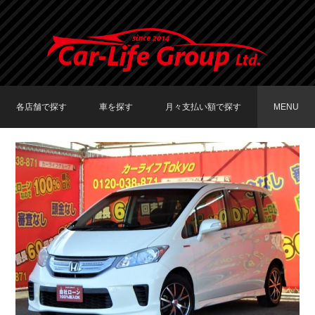
各店舗で探す
車を探す
月々支払い額で探す
MENU
TOKYO店在庫車両
大阪店在庫車両
福岡店在庫車両
メーカーで探す
車種で探す
20,000円〜29,999円
30,000円〜39,999円
40,000円〜49,999円
〜19,999円
50,000円〜