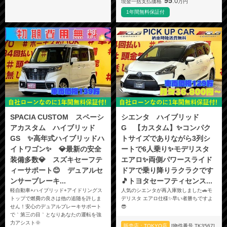
95
.0
現金一括支払価格
万円
1年間無料保証付
SPACIA CUSTOM スペーシ
シエンタ ハイブリッド
アカスタム ハイブリッド
G 【カスタム】✨コンパク
GS ✨高年式ハイブリッドハ
トサイズでありながら3列シ
イトワゴン✨ 💎最新の安全
ートで6人乗り✨モデリスタ
装備多数💎 スズキセーフテ
エアロ✨両側パワースライド
ィーサポート😊 デュアルセ
ドアで乗り降りラクラクです
ンサーブレーキ...
🎵トヨタセーフティセンス...
軽自動車+ハイブリッド+アイドリングス
人気のシエンタが再入庫致しました🚗モ
トップで燃費の良さは他の追随を許しま
デリスタ エアロ仕様✨早い者勝ちですよ
せん！安心のデュアルブレーキサポート
😎
で｀第三の目｀となりあなたの運転を強
力アシスト🌞
販売店：TOKYO店
[物件番号 TK3567]