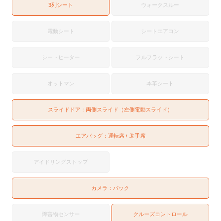
3列シート
ウォークスルー
電動シート
シートエアコン
シートヒーター
フルフラットシート
オットマン
本革シート
スライドドア：
両側スライド（左側電動スライド）
エアバッグ：
運転席
助手席
アイドリングストップ
カメラ：
バック
障害物センサー
クルーズコントロール