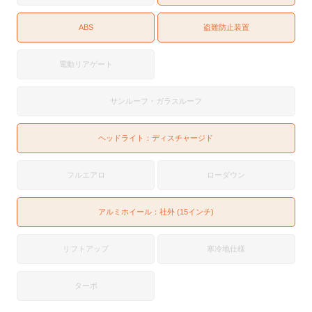
ABS
盗難防止装置
電動リアゲート
サンルーフ・ガラスルーフ
ヘッドライト：
ディスチャージド
フルエアロ
ローダウン
アルミホイール：社外 (15インチ)
リフトアップ
寒冷地仕様
ターボ