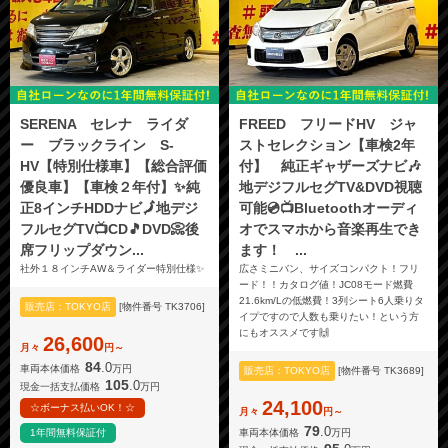
SERENA セレナ ライダ
FREED フリードHV ジャ
ー ブラックライン S-
ストセレクション【車検2年
HV【特別仕様車】【総合評価
付】 純正ギャザーズナビ🎶
優良車】【車検２年付】✨純
地デジフルセグTV&DVD視聴
正8インチHDDナビ🗾地デジ
可能💿📺Bluetoothオーディ
フルセグTV📺CD🎵DVD📀後
オでスマホから音楽再生でき
席フリップダウン...
ます！ ...
社外１８インチAW＆ライダー特別仕様✨
広さミニバン、サイズコンパクト！フリ
ード！！カタログ値！JC08モード燃費
21.6km/Lの低燃費！3列シート6人乗りタ
販売店：TOKYO店
[物件番号 TK3706]
イプですので人数も乗りたい！という方
にもオススメです🙌
26,600
月々
円～
84
.0
車両本体価格
万円
販売店：TOKYO店
[物件番号 TK3689]
105
.0
現金一括支払価格
万円
24,100
☆ボーナス払いOK！☆
月々
円～
79
.0
車両本体価格
万円
1年間無料保証付