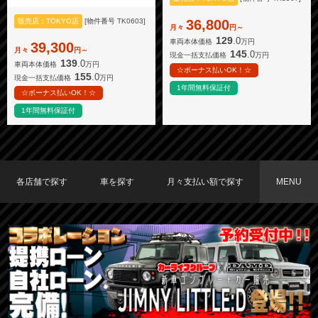
販売店：TOKYO店
[物件番号 TK0603]
36,800
月々
円～
129
.0
車両本体価格
万円
39,300
月々
円～
145
.0
現金一括支払価格
万円
139
.0
車両本体価格
万円
☆ボーナス払いOK！☆
155
.0
現金一括支払価格
万円
1年間無料保証付
☆ボーナス払いOK！☆
1年間無料保証付
各店舗で探す
車を探す
月々支払い額で探す
MENU
TOKYO店在庫車両
大阪店在庫車両
福岡店在庫車両
メーカーで探す
車種で探す
20,000円〜29,999円
30,000円〜39,999円
40,000円〜49,999円
〜19,999円
50,000円〜