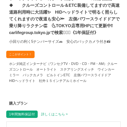
🍀 クルーズコントロール＆ETC装備してますので高速
道路利用時に大活躍✨ HIDヘッドライトで明るく照らし
てくれますので夜道も安心🔦 左側パワースライドドアで
乗り降りラクチン👏 🌜TOKYO店専用HPにて更新中❗
carlifegroup.tokyo.jpで検索🕵️‍♂️🌛《1年保証付》
小回りの利く5ナンバーサイズ🚗 安心のバックカメラ付き📸
ここがポイント！
ホンダ純正インターナビ（ワンセグTV・DVD・CD・FM・AM）クルー
ズコントロール オートライト ステアリングスイッチ ウインカー
ミラー バックカメラ ビルトインETC 左側パワースライドドア
HIDヘッドライト 社外１５インチアルミホイール
購入プラン
1年間無料保証付
詳しくはこちら >