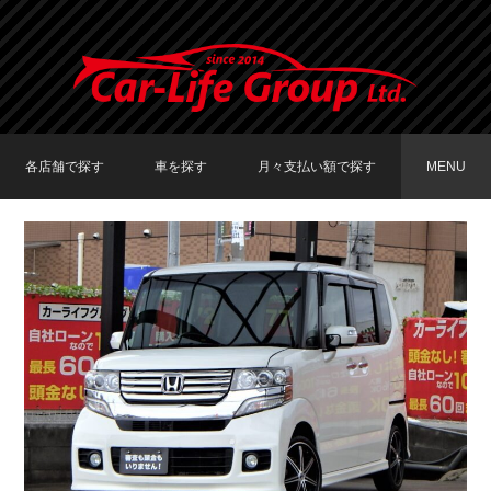
各店舗で探す
車を探す
月々支払い額で探す
MENU
TOKYO店在庫車両
大阪店在庫車両
福岡店在庫車両
メーカーで探す
車種で探す
20,000円〜29,999円
30,000円〜39,999円
40,000円〜49,999円
〜19,999円
50,000円〜