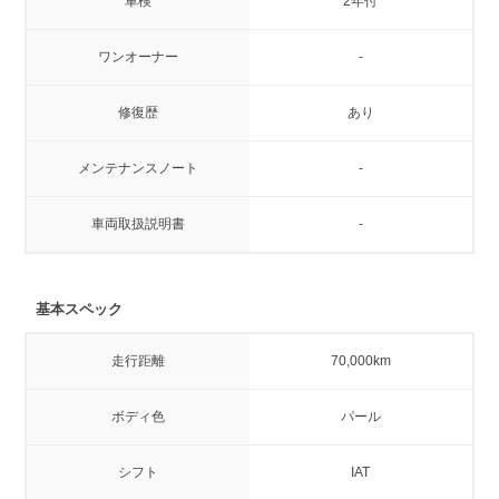
車検
2年付
ワンオーナー
-
修復歴
あり
メンテナンスノート
-
車両取扱説明書
-
基本スペック
走行距離
70,000km
ボディ色
パール
シフト
IAT