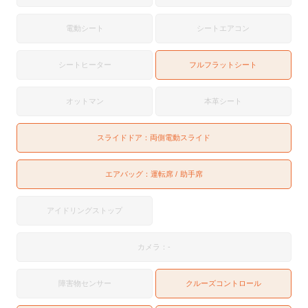
電動シート
シートエアコン
シートヒーター
フルフラットシート
オットマン
本革シート
スライドドア：
両側電動スライド
エアバッグ：
運転席
助手席
アイドリングストップ
カメラ：-
障害物センサー
クルーズコントロール