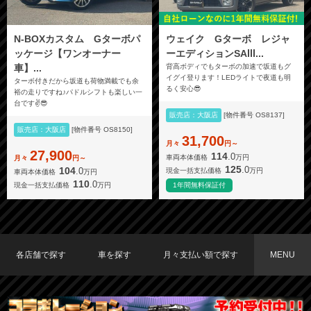
N-BOXカスタム Gターボパ
ウェイク Gターボ レジャ
ッケージ【ワンオーナー
ーエディションSAⅢ...
車】...
背高ボディでもターボの加速で坂道もグ
イグイ登ります！LEDライトで夜道も明
ターボ付きだから坂道も荷物満載でも余
るく安心😎
裕の走りですね♪パドルシフトも楽しい一
台です✌️😎
販売店：大阪店
[物件番号 OS8137]
販売店：大阪店
[物件番号 OS8150]
31,700
月々
円～
27,900
114
.0
車両本体価格
万円
月々
円～
125
.0
104
.0
現金一括支払価格
万円
車両本体価格
万円
110
.0
現金一括支払価格
万円
1年間無料保証付
各店舗で探す
車を探す
月々支払い額で探す
MENU
TOKYO店在庫車両
大阪店在庫車両
福岡店在庫車両
メーカーで探す
車種で探す
20,000円〜29,999円
30,000円〜39,999円
40,000円〜49,999円
〜19,999円
50,000円〜