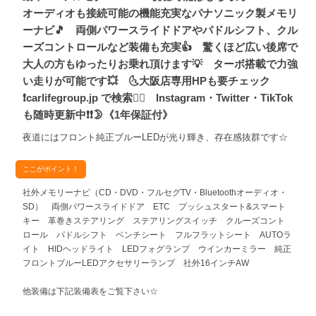
オーディオも接続可能の機能充実なパナソニック製メモリ
ーナビ🎵 両側パワースライドドアやパドルシフト、クル
ーズコントロールなど装備も充実👍 驚くほど広い後席で
大人の方もゆったりお乗れ頂けます💡 ターボ搭載で力強
い走りが可能です💥 🌜大阪店専用HPも要チェック
❗carlifegroup.jp で検索🕵️‍♂️ Instagram・Twitter・TikTok
も随時更新中❗❗🌛《1年保証付》
夜道にはフロント純正ブルーLEDが光り輝き、存在感抜群です☆
ここがポイント！
社外メモリーナビ（CD・DVD・フルセグTV・Bluetoothオーディオ・
SD） 両側パワースライドドア ETC プッシュスタート&スマート
キー 革巻きステアリング ステアリングスイッチ クルーズコント
ロール パドルシフト ベンチシート フルフラットシート AUTOラ
イト HIDヘッドライト LEDフォグランプ ウインカーミラー 純正
フロントブルーLEDアクセサリーランプ 社外16インチAW
他装備は下記装備表をご覧下さい☆