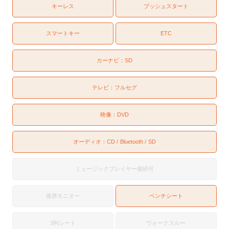
キーレス
プッシュスタート
スマートキー
ETC
カーナビ：
SD
テレビ：
フルセグ
映像：
DVD
オーディオ：
CD
Bluetooth
SD
ミュージックプレイヤー接続可
後席モニター
ベンチシート
3列シート
ウォークスルー