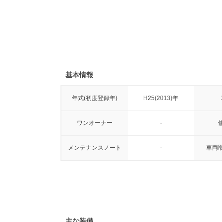
基本情報
年式(初度登録年)
H25(2013)年
ワンオーナー
-
メンテナンスノート
-
車両
主な装備