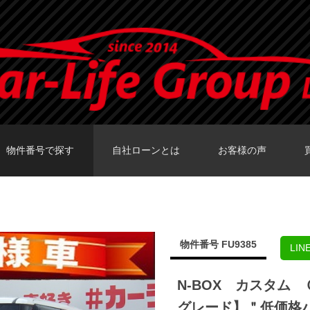
物件番号で探す
自社ローンとは
お客様の声
カーセンサーTOKY
グーネットTOKY
カーセンサー大阪
カーセンサー福岡
グーネット福岡店
物件番号 FU9385
LI
N-BOX カスタム
グレード】＂低価格