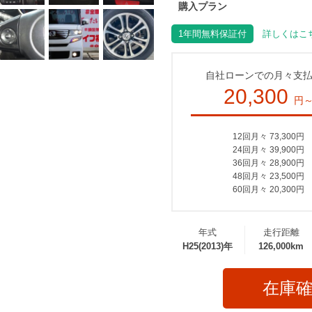
購入プラン
1年間無料保証付
詳しくはこち
自社ローンでの月々支
20,300
円
12回月々 73,300円
24回月々 39,900円
36回月々 28,900円
48回月々 23,500円
60回月々 20,300円
年式
走行距離
H25(2013)年
126,000km
在庫