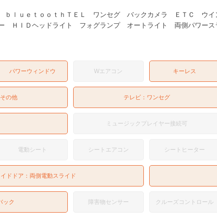
 ｂｌｕｅｔｏｏｔｈＴＥＬ ワンセグ バックカメラ ＥＴＣ ウイ
ー ＨＩＤヘッドライト フォグランプ オートライト 両側パワース
パワーウィンドウ
Wエアコン
キーレス
：
その他
テレビ：
ワンセグ
ミュージックプレイヤー接続可
電動シート
シートエアコン
シートヒーター
ライドドア：
両側電動スライド
バック
障害物センサー
クルーズコントロール