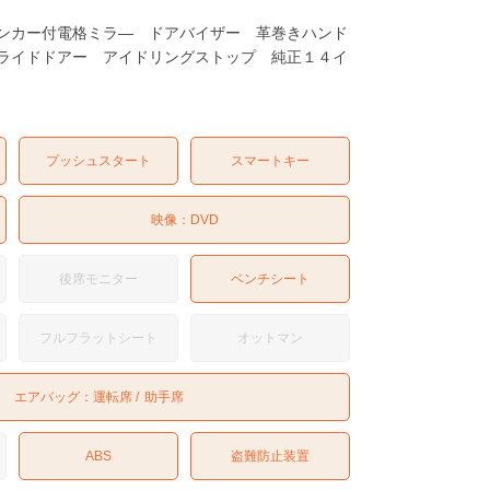
ンカー付電格ミラ― ドアバイザー 革巻きハンド
ライドドアー アイドリングストップ 純正１４イ
プッシュスタート
スマートキー
映像：
DVD
後席モニター
ベンチシート
フルフラットシート
オットマン
エアバッグ：
運転席
助手席
ABS
盗難防止装置