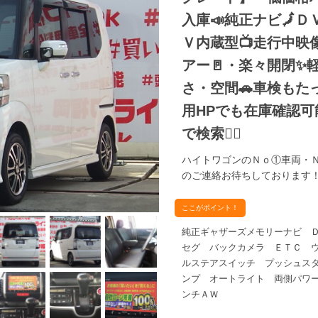
入庫📣純正ナビ🗾Ｄ
Ｖ内蔵型📺走行中映
アー🚪・楽々開閉✨
さ・空間🚗車検もた
用HPでも在庫確認可能‼✨ 【
で検索🕵️‍♂️
ハイトワゴンのＮｏ①車両・
のご連絡お待ちしております
ここがポイント！
純正ギャザーズメモリーナビ 
セグ バックカメラ ＥＴＣ 
ルステアスイッチ プッシュス
ンプ オートライト 両側パワ
ンチＡＷ