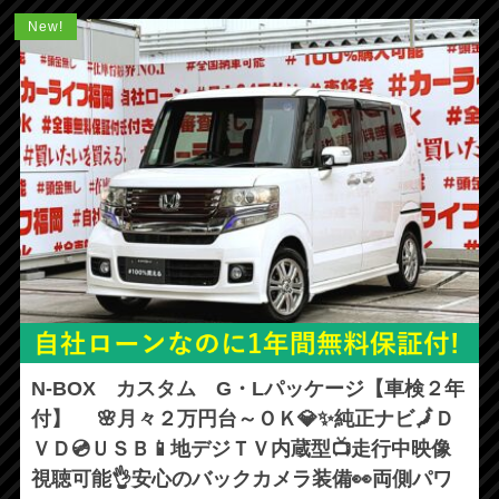
New!
N-BOX カスタム G・Lパッケージ【車検２年
付】 🌸月々２万円台～ＯＫ💎✨純正ナビ🗾Ｄ
ＶＤ💿ＵＳＢ📱地デジＴＶ内蔵型📺走行中映像
視聴可能👌安心のバックカメラ装備👀両側パワ