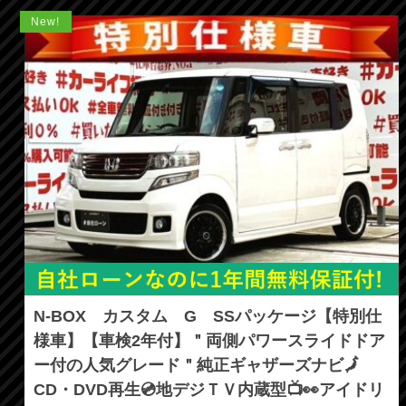
New!
N-BOX カスタム G SSパッケージ【特別仕
様車】【車検2年付】＂両側パワースライドドア
ー付の人気グレード＂純正ギャザーズナビ🗾
CD・DVD再生💿地デジＴＶ内蔵型📺👀アイドリ