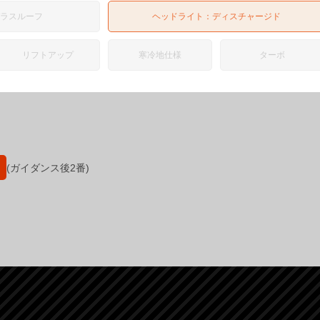
ガラスルーフ
ヘッドライト：
ディスチャージド
リフトアップ
寒冷地仕様
ターボ
(ガイダンス後2番)