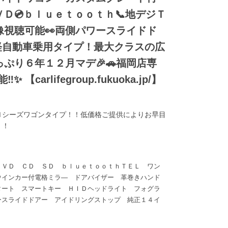
ＶＤ💿ｂｌｕｅｔｏｏｔｈ📞地デジＴ
像視聴可能👀両側パワースライドド
軽自動車乗用タイプ！最大クラスの広
っぷり６年１２月マデ🎉🚗福岡店専
carlifegroup.fukuoka.jp/】
Ｎシーズワゴンタイプ！！低価格ご提供によりお早目
！！
ＤＶＤ ＣＤ ＳＤ ｂｌｕｅｔｏｏｔｈＴＥＬ ワン
ウインカー付電格ミラ― ドアバイザー 革巻きハンド
タート スマートキー ＨＩＤヘッドライト フォグラ
ースライドドアー アイドリングストップ 純正１４イ