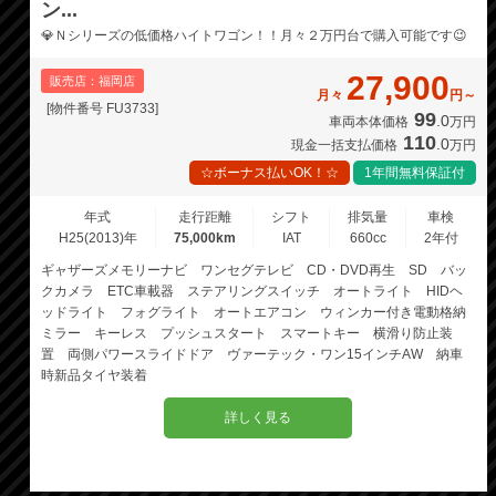
ン...
💎Ｎシリーズの低価格ハイトワゴン！！月々２万円台で購入可能です😉
27,900
販売店：福岡店
月々
円～
[物件番号 FU3733]
99
.0
車両本体価格
万円
110
.0
現金一括支払価格
万円
☆ボーナス払いOK！☆
1年間無料保証付
年式
走行距離
シフト
排気量
車検
H25(2013)年
75,000km
IAT
660cc
2年付
ギャザーズメモリーナビ ワンセグテレビ CD・DVD再生 SD バッ
クカメラ ETC車載器 ステアリングスイッチ オートライト HIDヘ
ッドライト フォグライト オートエアコン ウィンカー付き電動格納
ミラー キーレス プッシュスタート スマートキー 横滑り防止装
置 両側パワースライドドア ヴァーテック・ワン15インチAW 納車
時新品タイヤ装着
詳しく見る