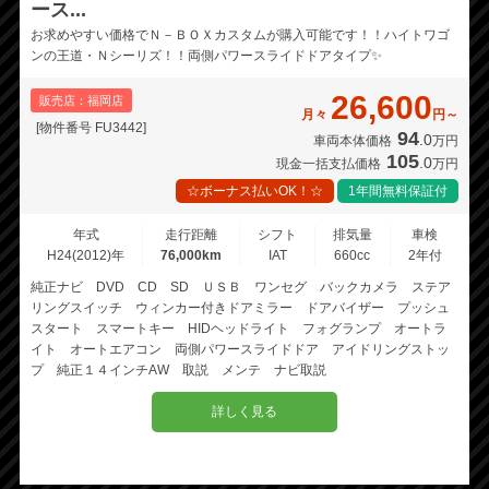
ース...
お求めやすい価格でＮ－ＢＯＸカスタムが購入可能です！！ハイトワゴ
ンの王道・Ｎシーリズ！！両側パワースライドドアタイプ✨
26,600
販売店：福岡店
月々
円～
[物件番号 FU3442]
94
.0
車両本体価格
万円
105
.0
現金一括支払価格
万円
☆ボーナス払いOK！☆
1年間無料保証付
年式
走行距離
シフト
排気量
車検
H24(2012)年
76,000km
IAT
660cc
2年付
純正ナビ DVD CD SD ＵＳＢ ワンセグ バックカメラ ステア
リングスイッチ ウィンカー付きドアミラー ドアバイザー プッシュ
スタート スマートキー HIDヘッドライト フォグランプ オートラ
イト オートエアコン 両側パワースライドドア アイドリングストッ
プ 純正１４インチAW 取説 メンテ ナビ取説
詳しく見る