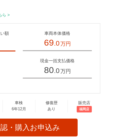
ら >
払い額
車両本体価格
69
.0
万円
～
現金一括支払価格
80
.0
万円
車検
修復歴
販売店
6年12月
あり
福岡店
確認・購入お申込み