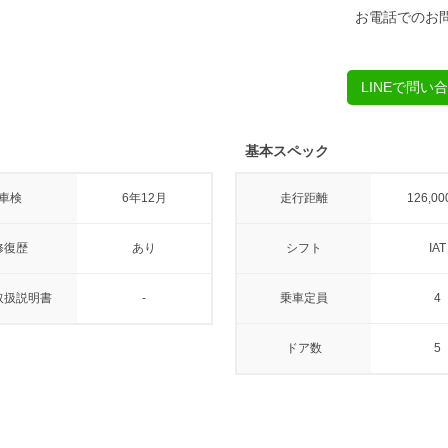
お電話でのお
LINEで問い
基本スペック
車検
6年12月
走行距離
126,00
修復歴
あり
シフト
IAT
取扱説明書
-
乗車定員
4
ドア数
5