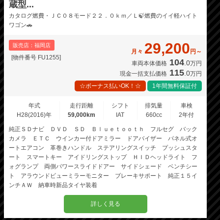
蔵型...
カタログ燃費・ＪＣ０８モード２２．０ｋｍ／Ｌ🍃燃費のイイ軽ハイト
ワゴン🚗
29,200
販売店：福岡店
月々
円～
[物件番号 FU1255]
104
.0
車両本体価格
万円
115
.0
現金一括支払価格
万円
☆ボーナス払いOK！☆
1年間無料保証付
年式
走行距離
シフト
排気量
車検
H28(2016)年
59,000km
IAT
660cc
2年付
純正ＳＤナビ ＤＶＤ ＳＤ Ｂｌｕｅｔｏｏｔｈ フルセグ バック
カメラ ＥＴＣ ウインカー付ドアミラー ドアバイザー パネル式オ
ートエアコン 革巻きハンドル ステアリングスイッチ プッシュスタ
ート スマートキー アイドリングストップ ＨＩＤヘッドライト フ
ォグランプ 両側パワースライドドアー サイドシェード ベンチシー
ト アラウンドビューミラーモニター ブレーキサポート 純正１５イ
ンチＡＷ 納車時新品タイヤ装着
詳しく見る