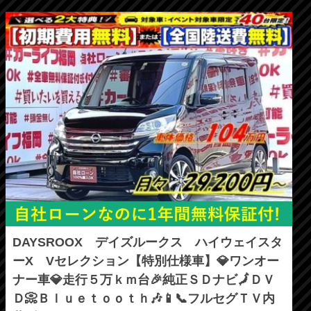
DAYSROOX デイズルークス ハイウェイスタ
ーX Vセレクション【特別仕様車】💎ワンオー
ナー車💎走行５万ｋｍ台🎉純正ＳＤナビ🗾ＤＶ
Ｄ📀Ｂｌｕｅｔｏｏｔｈ🎶📱📞フルセグＴＶ内