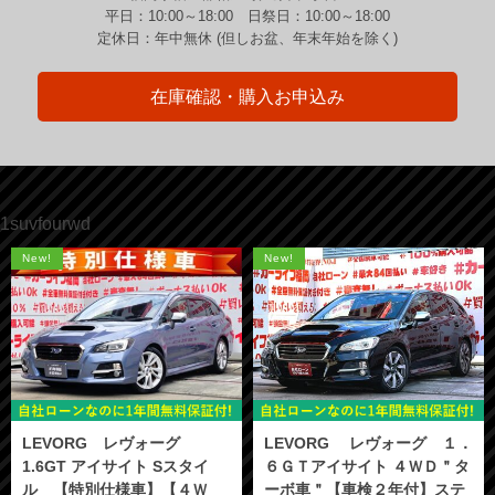
平日：10:00～18:00 日祭日：10:00～18:00
定休日：年中無休 (但しお盆、年末年始を除く)
在庫確認・購入お申込み
1suvfourwd
New!
New!
LEVORG レヴォーグ
LEVORG レヴォーグ １．
1.6GT アイサイト Sスタイ
６ＧＴアイサイト ４ＷＤ＂タ
ル 【特別仕様車】【４Ｗ
ーボ車＂【車検２年付】ステ