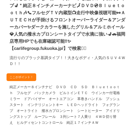
プ💺＂純正８インチメーカーナビ🗾ＤＶＤ💿Ｂｌｕｅｔｏ
ｏｔｈ🎶📞フルセグＴＶ内蔵型📺走行中映像視聴可能👀Ａ
ＵＴＥＣＨが手掛けるフロントオーバーライダー＆アンダ
ーカバー✨ダークカラーを施したグリル＆アルミホイール
💎人気の撥水カプロンシートタイプで水滴に強い💺🚗福岡
店専用HPでも在庫確認可能‼✨
【carlifegroup.fukuoka.jp/】で検索🕵️‍♂️
流行りのブラック基調タイプ！！大きなボディ・人気のＳＵＶ４Ｗ
Ｄ！！
ここがポイント！
純正メーカー８インチナビ ＤＶＤ ＣＤ ＳＤ Ｂｌｕｅｔｏｏｔ
ｈ フルセグ バックカメラ ビルトインＥＴＣ ウインカー付電格
ミラー ドアバイザー オートエアコン 革巻きハンドル プッシュ
スタート インテリジェントキー ＬＥＤヘッドライト フォグラン
プ オートライト 撥水カプロンシート シートヒーター アイドリ
ングストップ ルーフレール ３列シート７人乗り ４ＷＤ切り替
え ヒルディセントコントロール 純正１７インチＡＷ