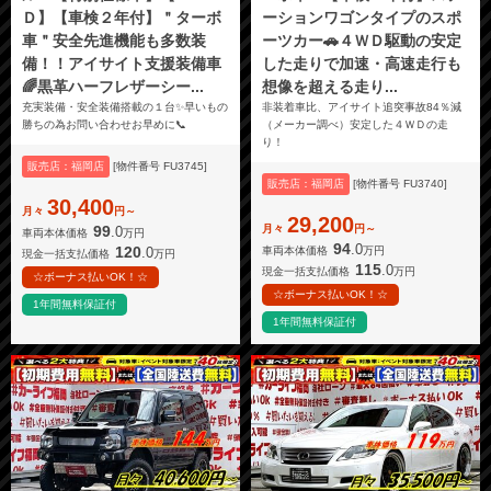
Ｄ】【車検２年付】＂ターボ
ーションワゴンタイプのスポ
車＂安全先進機能も多数装
ーツカー🚗４ＷＤ駆動の安定
備！！アイサイト支援装備車
した走りで加速・高速走行も
🌈黒革ハーフレザーシー...
想像を超える走り...
充実装備・安全装備搭載の１台✨早いもの
非装着車比、アイサイト追突事故84％減
勝ちの為お問い合わせお早めに📞
（メーカー調べ）安定した４ＷＤの走
り！
販売店：福岡店
[物件番号 FU3745]
販売店：福岡店
[物件番号 FU3740]
30,400
月々
円～
29,200
月々
円～
99
.0
車両本体価格
万円
94
.0
120
.0
車両本体価格
万円
現金一括支払価格
万円
115
.0
現金一括支払価格
万円
☆ボーナス払いOK！☆
☆ボーナス払いOK！☆
1年間無料保証付
1年間無料保証付