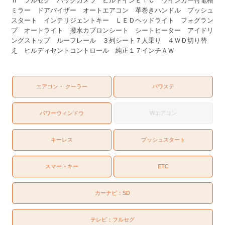
ｈ フルセグ バックカメラ ビルトインＥＴＣ ウインカー付電格
ミラー ドアバイザー オートエアコン 革巻きハンドル プッシュ
スタート インテリジェントキー ＬＥＤヘッドライト フォグラン
プ オートライト 撥水カプロンシート シートヒーター アイドリ
ングストップ ルーフレール ３列シート７人乗り ４ＷＤ切り替
え ヒルディセントコントロール 純正１７インチＡＷ
エアコン・ クーラー
パワステ
パワーウィンドウ
Wエアコン
キーレス
プッシュスタート
スマートキー
ETC
カーナビ：
SD
テレビ：
フルセグ