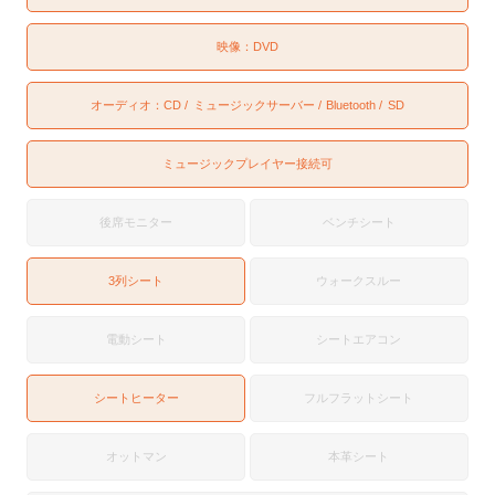
映像：
DVD
オーディオ：
CD
ミュージックサーバー
Bluetooth
SD
ミュージックプレイヤー接続可
後席モニター
ベンチシート
3列シート
ウォークスルー
電動シート
シートエアコン
シートヒーター
フルフラットシート
オットマン
本革シート