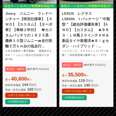
Jimny ジムニー ランドベ
LEXUS レクサス
ンチャー【特別仕様車】【４
LS600h I パッケージ＂中期
ＷＤ】【カスタム】【ターボ
型＂【総合評価優良車】【4
車】【車検２年付】 💎カス
ＷＤ】【カスタム】 🔥ＢＢ
タムバッチリのＪＢ２３系・
Ｓ・ＬＭ風２０インチＡＷ＆
最終１０型ジムニー🚙走行距
新品タイヤ装着済🔥Ｂｉｇセ
離５万ｋｍ台の低走行...
ダン・ハイブリッド・...
４ＷＤ切替付（電子制御）・悪路走行も
ハイブリッド・５０００ｃｃでパワー全
ＯＫ！！ジムニー好きの方必見の１台
開！！内外装美車の豪華１台！！!(^^)!
(#^^#)
販売店：福岡店
[物件番号 FU3331]
販売店：福岡店
[物件番号 FU1922]
35,500
月々
円～
40,600
月々
円～
119
.0
車両本体価格
万円
144
.0
140
.0
車両本体価格
万円
現金一括支払価格
万円
160
.0
現金一括支払価格
万円
☆ボーナス払いOK！☆
☆ボーナス払いOK！☆
1年間無料保証付
1年間無料保証付