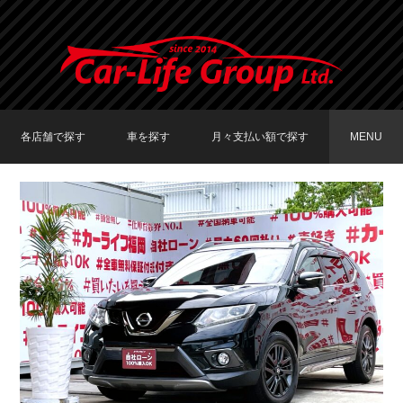
各店舗で探す
車を探す
月々支払い額で探す
MENU
TOKYO店在庫車両
大阪店在庫車両
福岡店在庫車両
メーカーで探す
車種で探す
20,000円〜29,999円
30,000円〜39,999円
40,000円〜49,999円
〜19,999円
50,000円〜