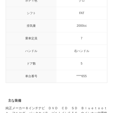
ボディ色
クロ
シフト
FAT
排気量
2000cc
乗車定員
7
ハンドル
右ハンドル
ドア数
5
車台番号
****655
主な装備
純正メーカー８インチナビ ＤＶＤ ＣＤ ＳＤ Ｂｌｕｅｔｏｏｔ