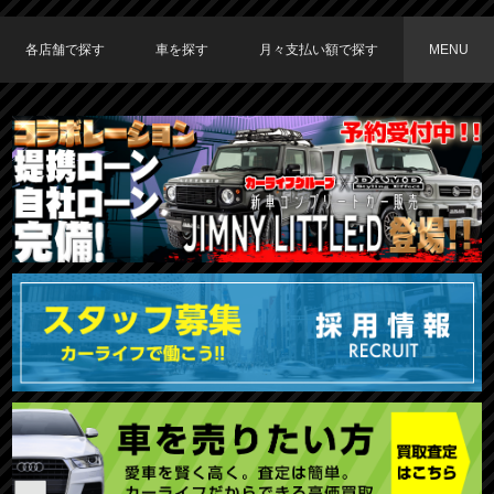
各店舗で探す
車を探す
月々支払い額で探す
MENU
TOKYO店在庫車両
大阪店在庫車両
福岡店在庫車両
メーカーで探す
車種で探す
20,000円〜29,999円
30,000円〜39,999円
40,000円〜49,999円
〜19,999円
50,000円〜