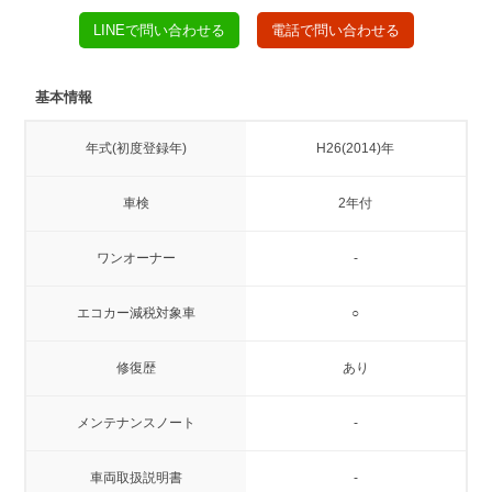
LINEで問い合わせる
電話で問い合わせる
基本情報
年式(初度登録年)
H26(2014)年
車検
2年付
ワンオーナー
-
エコカー減税対象車
○
修復歴
あり
メンテナンスノート
-
車両取扱説明書
-