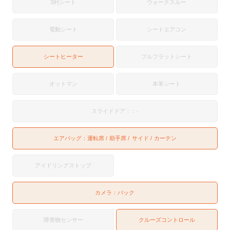
3列シート
ウォークスルー
電動シート
シートエアコン
シートヒーター
フルフラットシート
オットマン
本革シート
スライドドア：：-
エアバッグ：
運転席
助手席
サイド
カーテン
アイドリングストップ
カメラ：
バック
障害物センサー
クルーズコントロール