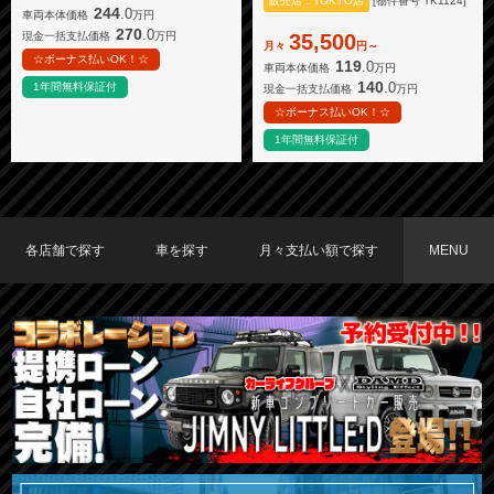
販売店：TOKYO店
[物件番号 TK1124]
244
.0
車両本体価格
万円
270
.0
現金一括支払価格
万円
35,500
月々
円～
☆ボーナス払いOK！☆
119
.0
車両本体価格
万円
140
.0
1年間無料保証付
現金一括支払価格
万円
☆ボーナス払いOK！☆
1年間無料保証付
各店舗で探す
車を探す
月々支払い額で探す
MENU
TOKYO店在庫車両
大阪店在庫車両
福岡店在庫車両
メーカーで探す
車種で探す
20,000円〜29,999円
30,000円〜39,999円
40,000円〜49,999円
〜19,999円
50,000円〜