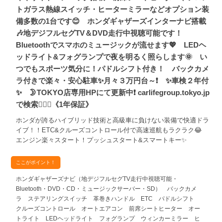
トガラス熱線スイッチ・ヒーターミラーなどオプション装
備多数の1台です😊 ホンダギャザーズインターナビ搭載
🎶地デジフルセグTV＆DVD走行中視聴可能です！
Bluetoothでスマホのミュージックが流せます💖 LEDヘ
ッドライト&フォグランプで夜を明るく照らします🌞 い
つでもスポーツ気分に！パドルシフト付き！ バックカメ
ラ付きで楽々・安心駐車✨月々３万円台～❗ ✨車検２年付
✨ 🌛TOKYO店専用HPにて更新中❗ carlifegroup.tokyo.jp
で検索🕵️‍♂️🌛《1年保証》
ホンダが誇るハイブリッド技術と高級車に負けない装備で快適ドラ
イブ！！ETC&クルーズコントロール付で高速巡航もラクラク😂
エンジン楽々スタート！プッシュスタート&スマートキー✨
ここがポイント！
ホンダギャザーズナビ（地デジフルセグTV走行中視聴可能・
Bluetooth・DVD・CD・ミュージックサーバー・SD） バックカメ
ラ ステアリングスイッチ 革巻きハンドル ETC パドルシフト
クルーズコントロール オートエアコン 前席シートヒーター オー
トライト LEDヘッドライト フォグランプ ウィンカーミラー ヒ