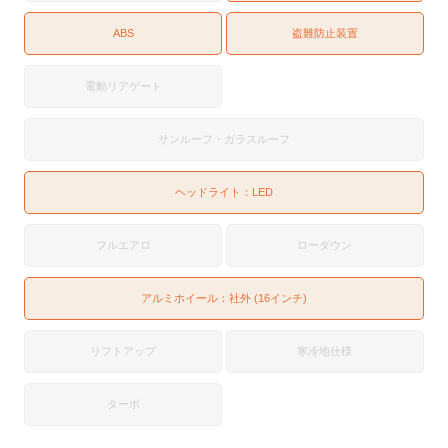
ABS
盗難防止装置
電動リアゲート
サンルーフ・ガラスルーフ
ヘッドライト：
LED
フルエアロ
ローダウン
アルミホイール：社外 (16インチ)
リフトアップ
寒冷地仕様
ターボ