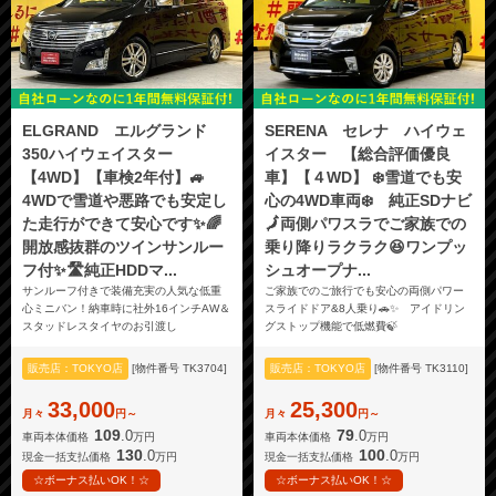
ELGRAND エルグランド
SERENA セレナ ハイウェ
350ハイウェイスター
イスター 【総合評価優良
【4WD】【車検2年付】🚙
車】【４WD】 ❄️雪道でも安
4WDで雪道や悪路でも安定し
心の4WD車両❄️ 純正SDナビ
た走行ができて安心です✨🌈
🗾両側パワスラでご家族での
開放感抜群のツインサンルー
乗り降りラクラク😆ワンプッ
フ付✨🛣️純正HDDマ...
シュオープナ...
サンルーフ付きで装備充実の人気な低重
ご家族でのご旅行でも安心の両側パワー
心ミニバン！納車時に社外16インチAW＆
スライドドア&8人乗り🚗✨ アイドリン
スタッドレスタイヤのお引渡し
グストップ機能で低燃費🍃
販売店：TOKYO店
[物件番号 TK3704]
販売店：TOKYO店
[物件番号 TK3110]
33,000
25,300
月々
円～
月々
円～
109
79
.0
.0
車両本体価格
万円
車両本体価格
万円
130
100
.0
.0
現金一括支払価格
万円
現金一括支払価格
万円
☆ボーナス払いOK！☆
☆ボーナス払いOK！☆