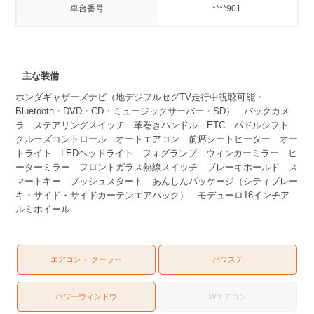
車台番号
****901
主な装備
ホンダギャザーズナビ（地デジフルセグTV走行中視聴可能・
Bluetooth・DVD・CD・ミュージックサーバー・SD） バックカメ
ラ ステアリングスイッチ 革巻きハンドル ETC パドルシフト
クルーズコントロール オートエアコン 前席シートヒーター オー
トライト LEDヘッドライト フォグランプ ウィンカーミラー ヒ
ーターミラー フロントガラス熱線スイッチ ブレーキホールド ス
マートキー プッシュスタート あんしんパッケージ（シティブレー
キ・サイド・サイドカーテンエアバック） モデューロ16インチア
ルミホイール
エアコン・ クーラー
パワステ
パワーウィンドウ
Wエアコン