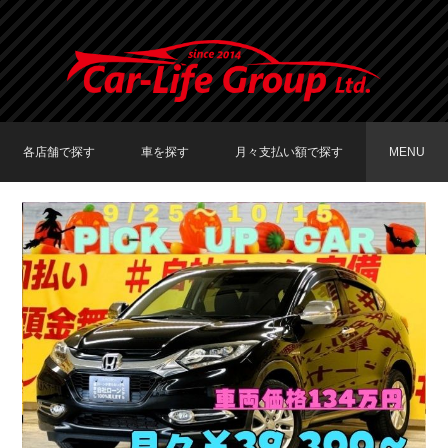
各店舗で探す
車を探す
月々支払い額で探す
MENU
TOKYO店在庫車両
大阪店在庫車両
福岡店在庫車両
メーカーで探す
車種で探す
20,000円〜29,999円
30,000円〜39,999円
40,000円〜49,999円
〜19,999円
50,000円〜