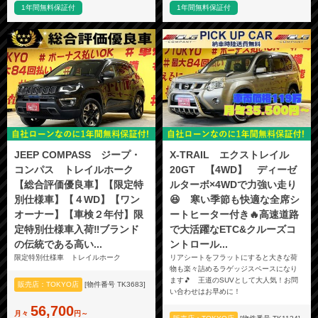
1年間無料保証付
1年間無料保証付
JEEP COMPASS ジープ・
X-TRAIL エクストレイル
コンパス トレイルホーク
20GT 【4WD】 ディーゼ
【総合評価優良車】【限定特
ルターボ×4WDで力強い走り
別仕様車】【４WD】【ワン
😆 寒い季節も快適な全席シ
オーナー】【車検２年付】限
ートヒーター付き🔥高速道路
定特別仕様車入荷‼️ブランド
で大活躍なETC&クルーズコ
の伝統である高い...
ントロール...
限定特別仕様車 トレイルホーク
リアシートをフラットにすると大きな荷
物も楽々詰めるラゲッジスペースになり
ます🎵 王道のSUVとして大人気！お問
販売店：TOKYO店
[物件番号 TK3683]
い合わせはお早めに！
56,700
月々
円～