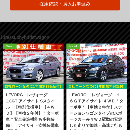
在庫確認・購入お申込み
1dressuphybridstwagon
New!
New!
LEVORG レヴォーグ
LEVORG レヴォーグ １．
1.6GT アイサイト Sスタイ
６ＧＴアイサイト ４ＷＤ＂タ
ル 【特別仕様車】【４Ｗ
ーボ車＂【車検２年付】ステ
Ｄ】【車検２年付】＂ターボ
ーションワゴンタイプのスポ
車＂安全先進機能も多数装
ーツカー🚗４ＷＤ駆動の安定
備！！アイサイト支援装備車
した走りで加速・高速走行も