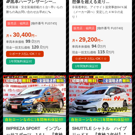
🌈黒革ハーフレザーシー...
想像を超える走り...
充実装備・安全装備搭載の１台✨早いもの
非装着車比、アイサイト追突事故84％減
勝ちの為お問い合わせお早めに📞
（メーカー調べ）安定した４ＷＤの走
り！
販売店：福岡店
[物件番号 FU3745]
販売店：福岡店
[物件番号 FU3740]
30,400
月々
円～
29,200
月々
円～
99
.0
車両本体価格
万円
94
.0
120
.0
車両本体価格
万円
現金一括支払価格
万円
115
.0
現金一括支払価格
万円
☆ボーナス払いOK！☆
☆ボーナス払いOK！☆
1年間無料保証付
1年間無料保証付
IMPREZA SPORT インプレ
SHUTTLE シャトル ハイブ
ッサスポーツ 1.6-L 【車検
リッドＸ 【車検２年付】＂