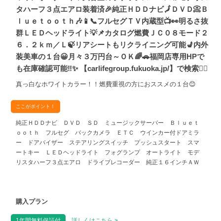
タハーフ３点エアロ装着済🎉純正ＨＤＤナビ🗾ＤＶＤ📀Ｂ
ｌｕｅｔｏｏｔｈ🎶📱📞フルセグＴＶ内蔵型📺👀明るさ抜
群ＬＥＤヘッドライト💡📌カタログ燃費ＪＣ０８モード２
６．２ｋｍ／Ｌ🍃リアシートもリクライニング可能💺内外
装美車の１台😀月々３万円台～ＯＫ🌈🚗福岡店専用HPで
も在庫確認可能‼✨ 【carlifegroup.fukuoka.jp/】で検索🕵️‍♂️
真っ白なホワイトカラー！！燃費重視の方におススメの１台😊
ここがポイント！
純正ＨＤＤナビ ＤＶＤ ＳＤ ミュージックサーバー Ｂｌｕｅｔ
ｏｏｔｈ フルセグ バックカメラ ＥＴＣ ウインカー付ドアミラ
ー ドアバイザー ステアリングスイッチ プッシュスタート スマ
ートキー ＬＥＤヘッドライト フォグランプ オートライト モデ
リスタハーフ３点エアロ ドライブレコーダー 純正１６インチＡＷ
購入プラン
1年間無料保証付
詳しくはこちら >