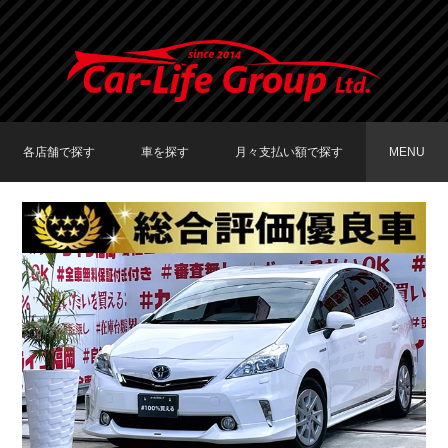
各店舗で探す
車を探す
月々支払い額で探す
MENU
TOKYO店在庫車両
大阪店在庫車両
福岡店在庫車両
メーカーで探す
車種で探す
20,000円〜29,999円
30,000円〜39,999円
40,000円〜49,999円
〜19,999円
50,000円〜