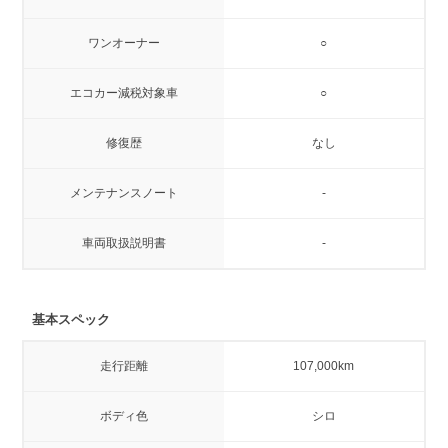
ワンオーナー
○
エコカー減税対象車
○
修復歴
なし
メンテナンスノート
-
車両取扱説明書
-
基本スペック
走行距離
107,000km
ボディ色
シロ