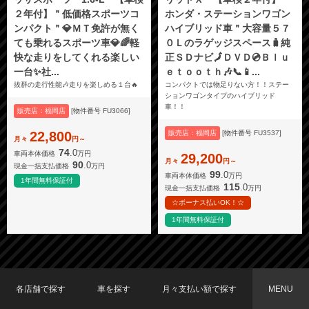
２年付】＂低価格スポーツコ
ホンダ・ステーションワゴン
ンパクト＂💎ＭＴ免許が無く
ハイブリッド車＂大容量５７
ても乗れるスポーツ車💎🌈軽
０Ｌのラゲッジスペース🧳純
快な走りをしてくれる楽しい
正ＳＤナビ🗾ＤＶＤ💿Ｂｌｕ
一台✨社...
ｅｔｏｏｔｈ🎶📞📱...
抜群の走行性能🎶走りを楽しめる１台🔥
コンパクトでは物足りない方！！ステー
ションワゴンタイプのハイブリッド
車！！
販売店：福岡店
[物件番号 FU3066]
22,800
販売店：福岡店
[物件番号 FU3537]
月々
円～
74
.0
車両本体価格
万円
29,200
月々
円～
90
.0
現金一括支払価格
万円
99
.0
車両本体価格
万円
1年間無料保証付
115
.0
現金一括支払価格
万円
☆ボーナス払いOK！☆
1年間無料保証付
各店舗で探す
車を探す
月々支払い額で探す
MENU