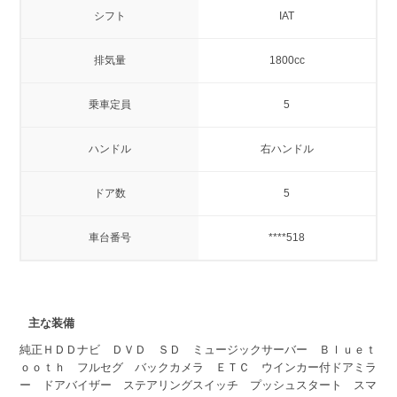
シフト
IAT
排気量
1800cc
乗車定員
5
ハンドル
右ハンドル
ドア数
5
車台番号
****518
主な装備
純正ＨＤＤナビ ＤＶＤ ＳＤ ミュージックサーバー Ｂｌｕｅｔ
ｏｏｔｈ フルセグ バックカメラ ＥＴＣ ウインカー付ドアミラ
ー ドアバイザー ステアリングスイッチ プッシュスタート スマ