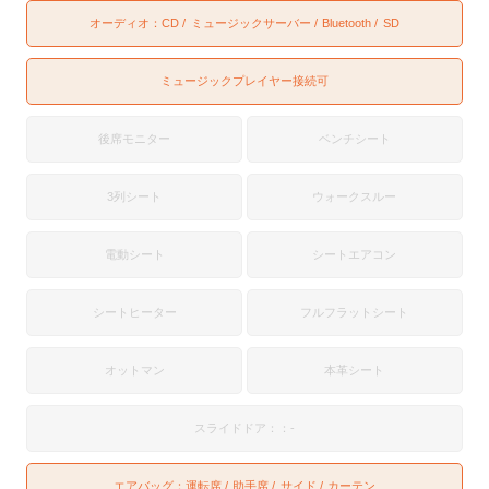
オーディオ：
CD
ミュージックサーバー
Bluetooth
SD
ミュージックプレイヤー接続可
後席モニター
ベンチシート
3列シート
ウォークスルー
電動シート
シートエアコン
シートヒーター
フルフラットシート
オットマン
本革シート
スライドドア：：-
エアバッグ：
運転席
助手席
サイド
カーテン