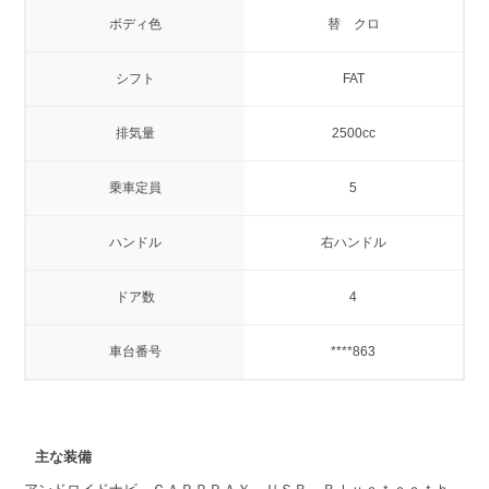
ボディ色
替 クロ
シフト
FAT
排気量
2500cc
乗車定員
5
ハンドル
右ハンドル
ドア数
4
車台番号
****863
主な装備