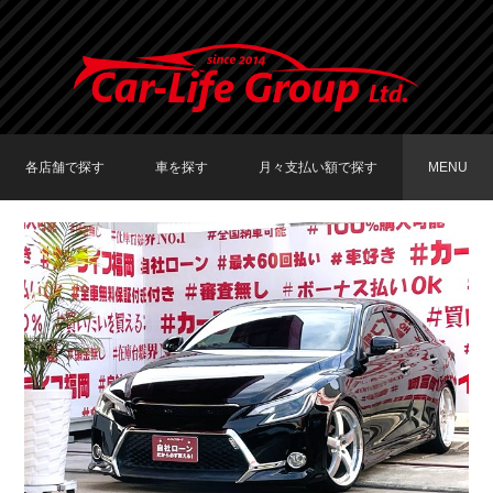
各店舗で探す
車を探す
月々支払い額で探す
MENU
TOKYO店在庫車両
大阪店在庫車両
福岡店在庫車両
メーカーで探す
車種で探す
20,000円〜29,999円
30,000円〜39,999円
40,000円〜49,999円
〜19,999円
50,000円〜