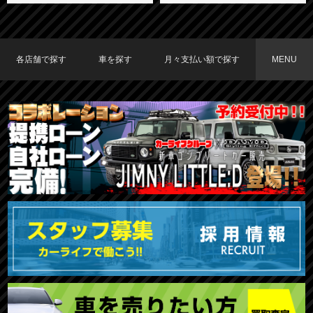
各店舗で探す
車を探す
月々支払い額で探す
MENU
TOKYO店在庫車両
大阪店在庫車両
福岡店在庫車両
メーカーで探す
車種で探す
20,000円〜29,999円
30,000円〜39,999円
40,000円〜49,999円
〜19,999円
50,000円〜