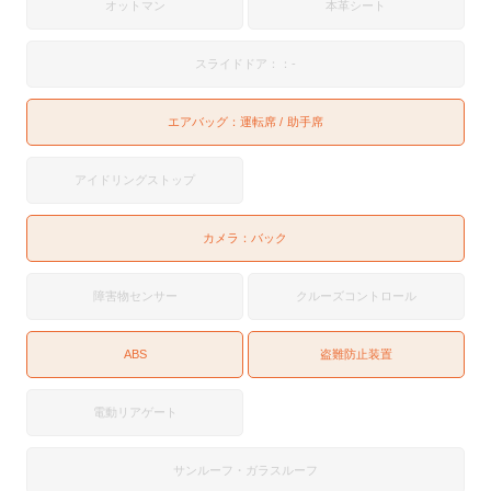
オットマン
本革シート
スライドドア：：-
エアバッグ：
運転席
助手席
アイドリングストップ
カメラ：
バック
障害物センサー
クルーズコントロール
ABS
盗難防止装置
電動リアゲート
サンルーフ・ガラスルーフ