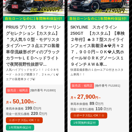
PRIUS プリウス Ｓツーリン
SKYLINE スカイライン
グセレクション【カスタム】
250GT 【カスタム】【車検
＂大人気５０型・モデリスタ
２年付】🔥３７型スカイライ
タイプハーフ３点エアロ装着
ンフェイス装着済🔥💎月々２
車😲流線形ボディのブラック
７，９００円～ＯＫ💎人気ホ
カラー✨ＬＥＤヘッドライト
イールＷＯＲＫグノーシス１
で夜間視野性抜群💡...
９インチＡＷ＆車...
人気ハイブリッドセダン！！ＪＣ０８モ
快適装備多数の１台👀エアロ付きカスタ
ード・カタログ燃費３７．２ｋｍ／Ｌ🍃
ム車両！！
エアロ装着車タイプ🍃
販売店：福岡店
[物件番号 FU1881]
販売店：福岡店
[物件番号 FU1880]
27,900
月々
円～
50,100
月々
円～
89
.0
車両本体価格
万円
199
.0
110
.0
車両本体価格
万円
現金一括支払価格
万円
220
.0
現金一括支払価格
万円
☆ボーナス払いOK！☆
☆ボーナス払いOK！☆
1年間無料保証付
1年間無料保証付