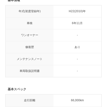
基本情報
年式(初度登録年)
H22(2010)年
車検
6年11月
ワンオーナー
-
修復歴
あり
メンテナンスノート
-
車両取扱説明書
-
基本スペック
走行距離
66,000km