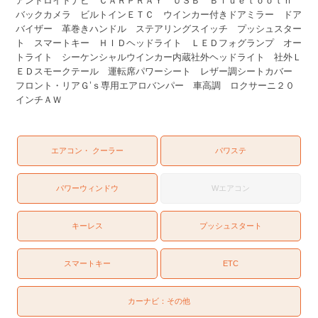
アンドロイドナビ ＣＡＲＰＲＡＹ ＵＳＢ Ｂｌｕｅｔｏｏｔｈ
バックカメラ ビルトインＥＴＣ ウインカー付きドアミラー ドア
バイザー 革巻きハンドル ステアリングスイッチ プッシュスター
ト スマートキー ＨＩＤヘッドライト ＬＥＤフォグランプ オー
トライト シーケンシャルウインカー内蔵社外ヘッドライト 社外Ｌ
ＥＤスモークテール 運転席パワーシート レザー調シートカバー
フロント・リアＧ’ｓ専用エアロバンパー 車高調 ロクサーニ２０
インチＡＷ
エアコン・ クーラー
パワステ
パワーウィンドウ
Wエアコン
キーレス
プッシュスタート
スマートキー
ETC
カーナビ：
その他