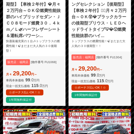
期型】【車検２年付】💎月々
ングセレクション【後期型】
２万円台～ＯＫ😮燃費性能抜
【車検２年付】🏳️‍🌈月々２万円
群のハイブリッドセダン・Ｊ
台～ＯＫ😲💎ブラックカラー
Ｃ０８モード燃費３０．４ｋ
の後期型プリウス・ＬＥＤヘ
ｍ／Ｌ🌿ハーフレザーシート
ッドライトタイプ💡💎😮燃費
＆運転席パワーシ...
性能抜群のハイ...
快適装備充実の１台🎶トップクラスの燃
トップクラスの燃費性能！🍃まだまだ大
費性能！🍃まだまだ大人気の３０後期
人気の３０後期型！！
型！
販売店：福岡店
[物件番号 FU1304]
販売店：福岡店
[物件番号 FU1068]
29,200
月々
円～
29,200
月々
円～
99
.0
車両本体価格
万円
99
.0
115
.0
車両本体価格
万円
現金一括支払価格
万円
115
.0
現金一括支払価格
万円
☆ボーナス払いOK！☆
☆ボーナス払いOK！☆
1年間無料保証付
1年間無料保証付