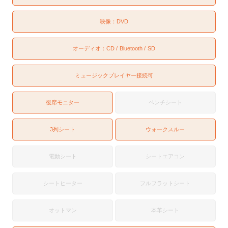
映像：
DVD
オーディオ：
CD
Bluetooth
SD
ミュージックプレイヤー接続可
後席モニター
ベンチシート
3列シート
ウォークスルー
電動シート
シートエアコン
シートヒーター
フルフラットシート
オットマン
本革シート