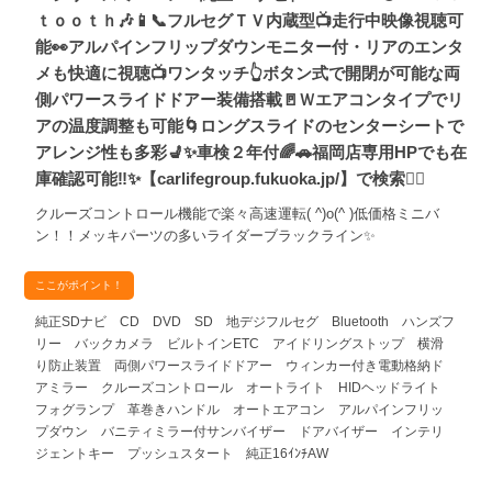
ｔｏｏｔｈ🎶📱📞フルセグＴＶ内蔵型📺走行中映像視聴可
能👀アルパインフリップダウンモニター付・リアのエンタ
メも快適に視聴📺ワンタッチ👆ボタン式で開閉が可能な両
側パワースライドドアー装備搭載🚪Ｗエアコンタイプでリ
アの温度調整も可能🌀ロングスライドのセンターシートで
アレンジ性も多彩💺✨車検２年付🌈🚗福岡店専用HPでも在
庫確認可能‼✨【carlifegroup.fukuoka.jp/】で検索🕵️‍♂️
クルーズコントロール機能で楽々高速運転( ^)o(^ )低価格ミニバ
ン！！メッキパーツの多いライダーブラックライン✨
ここがポイント！
純正SDナビ CD DVD SD 地デジフルセグ Bluetooth ハンズフ
リー バックカメラ ビルトインETC アイドリングストップ 横滑
り防止装置 両側パワースライドドアー ウィンカー付き電動格納ド
アミラー クルーズコントロール オートライト HIDヘッドライト
フォグランプ 革巻きハンドル オートエアコン アルパインフリッ
プダウン バニティミラー付サンバイザー ドアバイザー インテリ
ジェントキー プッシュスタート 純正16ｲﾝﾁAW