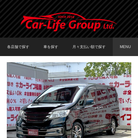
各店舗で探す
車を探す
月々支払い額で探す
MENU
TOKYO店在庫車両
大阪店在庫車両
福岡店在庫車両
メーカーで探す
車種で探す
20,000円〜29,999円
30,000円〜39,999円
40,000円〜49,999円
〜19,999円
50,000円〜