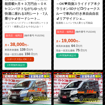
能搭載✨月々３万円台～ＯＫ
～OK🧡両側スライドドア🚪ク
✨コンパクトながらゆったり
ラリオンSDナビ📺ウォークス
快適に座れる3列シート・7人
ルーで車内の行き来自由自在
乗り✨💺サードシート...
💺リアサイドシェ...
コンパクトハイブリッド車の3列シートタ
低価格ミニバンで8人乗りも可能🤗
イプ！！燃費も広さも十分な1台！！
販売店：福岡店
[物件番号 FU3246]
販売店：福岡店
[物件番号 FU3256]
19,000
月々
円～
38,000
月々
円～
64
.0
車両本体価格
万円
139
.0
75
.0
車両本体価格
万円
現金一括支払価格
万円
150
.0
現金一括支払価格
万円
1年間無料保証付
☆ボーナス払いOK！☆
1年間無料保証付