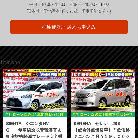
平日：10:00～18:00 日祭日：10:00～18:00
定休日：年中無休 (但しお盆、年末年始を除く)
在庫確認・購入お申込み
1minivan
SIENTA シエンタHV
SERENA セレナ 20S
G 💎車線逸脱警報装置＆
【総合評価優良車】＂低価格
衝突被害軽減ブレーキ安全機
ミニバン＂月々１９，０００