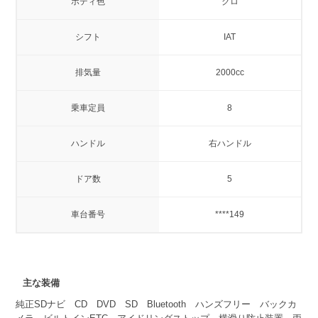
ボディ色
クロ
シフト
IAT
排気量
2000cc
乗車定員
8
ハンドル
右ハンドル
ドア数
5
車台番号
****149
主な装備
純正SDナビ CD DVD SD Bluetooth ハンズフリー バックカ