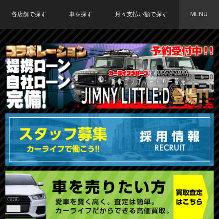
各店舗で探す
車を探す
月々支払い額で探す
MENU
TOKYO店在庫車両
大阪店在庫車両
福岡店在庫車両
メーカーで探す
車種で探す
20,000円〜29,999円
30,000円〜39,999円
40,000円〜49,999円
〜19,999円
50,000円〜