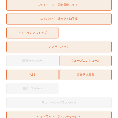
スライドドア：
両側電動スライド
エアバッグ：
運転席
助手席
アイドリングストップ
カメラ：
バック
障害物センサー
クルーズコントロール
ABS
盗難防止装置
電動リアゲート
サンルーフ・ガラスルーフ
ヘッドライト：
ディスチャージド