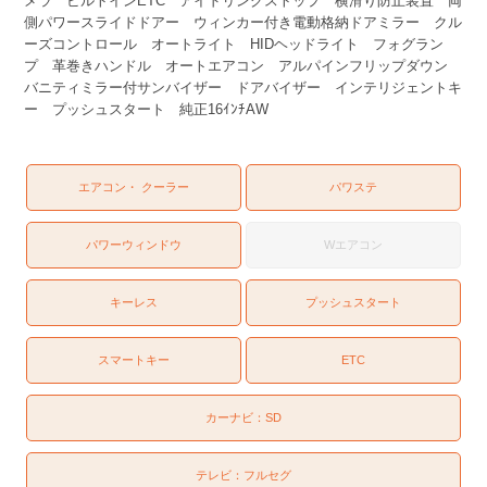
メラ ビルトインETC アイドリングストップ 横滑り防止装置 両
側パワースライドドアー ウィンカー付き電動格納ドアミラー クル
ーズコントロール オートライト HIDヘッドライト フォグラン
プ 革巻きハンドル オートエアコン アルパインフリップダウン
バニティミラー付サンバイザー ドアバイザー インテリジェントキ
ー プッシュスタート 純正16ｲﾝﾁAW
エアコン・ クーラー
パワステ
パワーウィンドウ
Wエアコン
キーレス
プッシュスタート
スマートキー
ETC
カーナビ：
SD
テレビ：
フルセグ