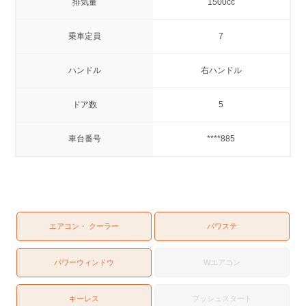
排気量
1500cc
乗車定員
7
ハンドル
右ハンドル
ドア数
5
車台番号
****885
エアコン・ クーラー
パワステ
パワーウィンドウ
Wエアコン
キーレス
プッシュスタート