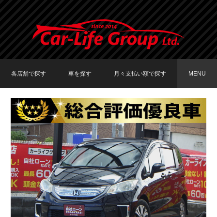
各店舗で探す
車を探す
月々支払い額で探す
MENU
TOKYO店在庫車両
大阪店在庫車両
福岡店在庫車両
メーカーで探す
車種で探す
20,000円〜29,999円
30,000円〜39,999円
40,000円〜49,999円
〜19,999円
50,000円〜