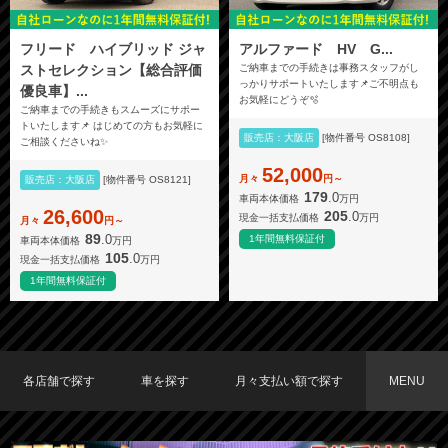
フリード ハイブリッド ジャ
アルファード HV G...
ストセレクション【総合評価
ご納車までの手続きは事務スタッフがし
っかりサポートいたします📌ご不明点も
優良車】...
お気軽にどうぞ🫧
ご納車までの手続きもスムーズにサポー
トいたします📌 はじめての方もお気軽に
販売店：大阪店
[物件番号 OS8108]
ご相談くださいね✨
52,000
月々
円～
販売店：大阪店
[物件番号 OS8121]
179
.0
車両本体価格
万円
26,600
205
.0
現金一括支払価格
万円
月々
円～
89
.0
1年間無料保証付
車両本体価格
万円
105
.0
現金一括支払価格
万円
1年間無料保証付
各店舗で探す
車を探す
月々支払い額で探す
MENU
TOKYO店在庫車両
大阪店在庫車両
福岡店在庫車両
メーカーで探す
車種で探す
20,000円〜29,999円
30,000円〜39,999円
40,000円〜49,999円
〜19,999円
50,000円〜