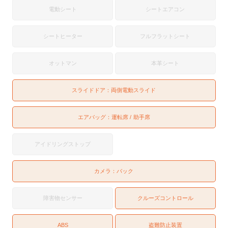
電動シート
シートエアコン
シートヒーター
フルフラットシート
オットマン
本革シート
スライドドア：
両側電動スライド
エアバッグ：
運転席
助手席
アイドリングストップ
カメラ：
バック
障害物センサー
クルーズコントロール
ABS
盗難防止装置