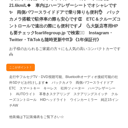
21.6km/L🍀 車内はハーフレザーシートでオシャレです
✨ 両側パワースライドドアで乗り降りも便利👌 バック
カメラ搭載で駐停車の際も安心です👏 ETC＆クルーズコ
ントロールで遠出の際にも便利です🗾 🌜大阪店専用HP
も要チェック❗carlifegroup.jp で検索🕵️‍♂️ Instagram・
Twitter・TikTokも随時更新中❗❗🌛《1年保証付》
お子様のおられるご家庭の方々にも人気の高いコンパクトカーです
👼
ここがポイント！
走行中フルセグTV・DVD視聴可能、Bluetoothオーディオ接続可能の社
外SDナビお付けします★ バックカメラ 両側パワースライドドア
ETC スマートキー キーレス 社外ツィーター ハーフレザーシー
ト AUTOライト 革巻きステアリング ステアリングスイッチ クル
ーズコントロール HIDヘッドライト ウインカーミラー 純正15イン
チAW
他装備は下記装備表をご覧下さい☆