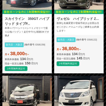
スカイライン 350GT ハイブ
ヴェゼル ハイブリッド Z...
リッド タイプP...
面倒な名義変更や登録手続きは全部お任
せください📌スムーズなご納車をお約束
本革×パワーシート×シートメモリーで座
します✨
り心地バツグン！走行中TVも視聴OKです
😎🎵
販売店：大阪店
[物件番号 OS8122]
販売店：大阪店
[物件番号 OS8159]
36,800
月々
円～
38,000
134
.0
車両本体価格
万円
月々
円～
145
.0
134
.0
現金一括支払価格
万円
車両本体価格
万円
150
.0
現金一括支払価格
万円
1年間無料保証付
1年間無料保証付