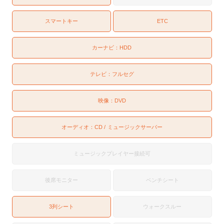
スマートキー
ETC
カーナビ：
HDD
テレビ：
フルセグ
映像：
DVD
オーディオ：
CD
ミュージックサーバー
ミュージックプレイヤー接続可
後席モニター
ベンチシート
3列シート
ウォークスルー