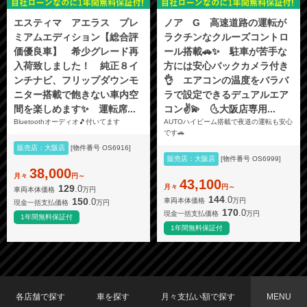
エスティマ アエラス プレ
ノア G 高速道路の運転が
ミアムエディション【総合評
ラクチンなクルーズコントロ
価優良車】 希少グレード再
ール搭載🚗✨ 駐車が苦手な
入荷致しました！ 純正８イ
方には安心バックカメラ付き
ンチナビ、フリップダウンモ
👌 エアコンの温度をバラバ
ニター搭載で飽きない車内空
ラで設定できるデュアルエア
間を楽しめます✨ 運転席...
コン✌️💫 🌜大阪店専用...
Bluetoothオーディオ🎵付いてます
AUTOハイビーム搭載で夜道の運転も安心
です🚗
販売店：大阪店
[物件番号 OS6916]
販売店：大阪店
[物件番号 OS6999]
38,000
月々
円～
43,100
月々
円～
129
.0
車両本体価格
万円
144
.0
150
.0
車両本体価格
万円
現金一括支払価格
万円
170
.0
現金一括支払価格
万円
1年間無料保証付
1年間無料保証付
各店舗で探す
車を探す
月々支払い額で探す
MENU