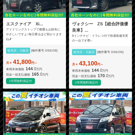
エスクァイア Xi...
ヴォクシー ZS【総合評価優
アイドリングストップで燃費もお財布に
良車】...
やさしいですよ♪毎日乗るほど助かります
9インチナビ・ドラレコ付で快適装備充実
ね🎵
の一台です😎✨
販売店：大阪店
[物件番号 OS8158]
販売店：大阪店
[物件番号 OS8156]
41,800
43,100
月々
円～
月々
円～
144
.0
車両本体価格
万円
144
.0
車両本体価格
万円
165
.0
現金一括支払価格
万円
170
.0
現金一括支払価格
万円
1年間無料保証付
1年間無料保証付