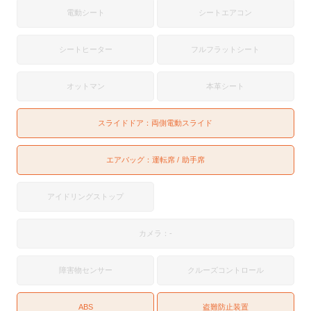
電動シート
シートエアコン
シートヒーター
フルフラットシート
オットマン
本革シート
スライドドア：
両側電動スライド
エアバッグ：
運転席
助手席
アイドリングストップ
カメラ：-
障害物センサー
クルーズコントロール
ABS
盗難防止装置