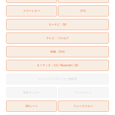
スマートキー
ETC
カーナビ：
SD
テレビ：
フルセグ
映像：
DVD
オーディオ：
CD
Bluetooth
SD
ミュージックプレイヤー接続可
後席モニター
ベンチシート
3列シート
ウォークスルー