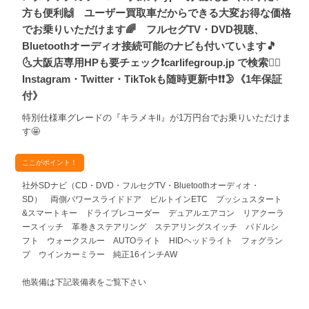
方も便利🙌 ユーザー買取車だからできる大変お得な価格
でお乗りいただけます🌈 フルセグTV・DVD視聴、
Bluetoothオーディオ接続可能のナビも付いています🎵
🌜大阪店専用HPも要チェック❗carlifegroup.jp で検索🕵️‍♂️
Instagram・Twitter・TikTokも随時更新中❗❗🌛《1年保証
付》
特別仕様車グレードの『キラメキⅡ』が1万円台でお乗りいただけま
す🤩
ここがポイント！
社外SDナビ（CD・DVD・フルセグTV・Bluetoothオーディオ・
SD） 両側パワースライドドア ビルトインETC プッシュスタート
&スマートキー ドライブレコーダー デュアルエアコン リアクーラ
ースイッチ 革巻きステアリング ステアリングスイッチ パドルシ
フト ウォークスルー AUTOライト HIDヘッドライト フォグラン
プ ウインカーミラー 純正16インチAW
他装備は下記装備表をご覧下さい