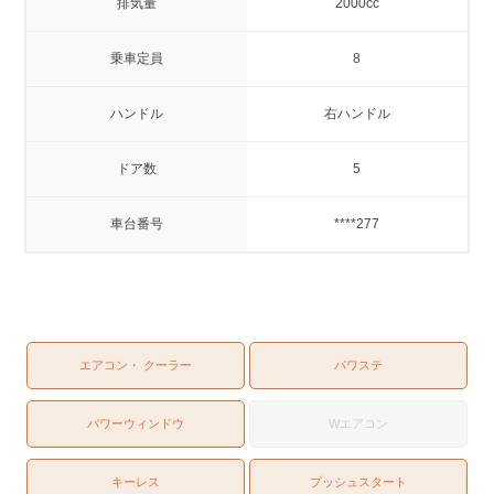
排気量
2000cc
乗車定員
8
ハンドル
右ハンドル
ドア数
5
車台番号
****277
エアコン・ クーラー
パワステ
パワーウィンドウ
Wエアコン
キーレス
プッシュスタート