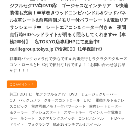
ジフルセグTV📺DVD📀 ゴージャスなインテリア ✨快適
装備も充実！👑革巻きウッドコンビハンドル&ウッドパネ
ル&革シート&前席両側メモリー付パワーシート&電動リア
サンシェード👑 シートエアコン&ヒーター付き🔥 夜間
走行時HIDヘッドライトが明るく照らしてくれます👀【車
検2年付】 🌜TOKYO店専用HPにて更新中❗
carlifegroup.tokyo.jpで検索🕵️‍♂️🌛《1年保証付》
駐車時バックカメラ付で安心です♬高速走行もラクラクのクルーズ
コントロールとETC付で便利な1台ですよ！！お問い合わせはお早
めに！！！
ここがポイント！
純正HDDナビ 地デジフルセグTV DVD ミュージックサーバー
CD バックカメラ クルーズコントロール ETC 電動チルト＆テレ
スコピック 前席両側メモリー付パワーシート 前席シートヒーター
＆クーラー プッシュスタート スマートキー ウインカー付電格ミ
ラー 革シート ステアリングスイッチ コンビハンドル HIDヘッ
ドライト フォグランプ 純正18インチアルミホイール