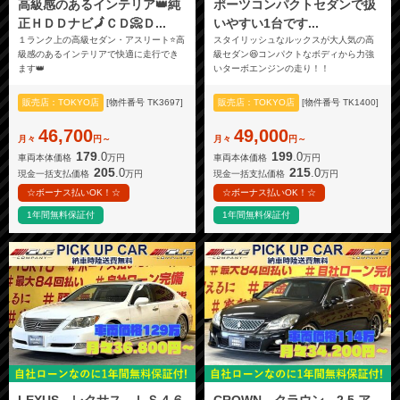
高級感のあるインテリア👑純
ポーツコンパクトセダンで扱
正ＨＤＤナビ🗾ＣＤ📀Ｄ...
いやすい1台です...
１ランク上の高級セダン・アスリート⭐高
スタイリッシュなルックスが大人気の高
級感のあるインテリアで快適に走行でき
級セダン😆コンパクトなボディから力強
ます👑
いターボエンジンの走り！！
販売店：TOKYO店
[物件番号 TK3697]
販売店：TOKYO店
[物件番号 TK1400]
46,700
49,000
月々
円～
月々
円～
179
199
.0
.0
車両本体価格
万円
車両本体価格
万円
205
215
.0
.0
現金一括支払価格
万円
現金一括支払価格
万円
☆ボーナス払いOK！☆
☆ボーナス払いOK！☆
1年間無料保証付
1年間無料保証付
LEXUS レクサス ＬＳ４６
CROWN クラウン 2.5 ア