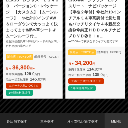
０ バージョンC・Iパッケー
スリート ナビパッケージ
ジ 【カスタム】【ムーンル
【車検２年付】💎社外19イン
ーフ】 ✨社外20インチAW
チアルミ＆車高調付で見た目
＆ローダウンでカッコよく決
もバッチリタイヤ４本新品交
まってます‼️🌈本革シート💺
換👍💎純正ＨＤＤマルチナビ
ムーンルーフ付...
🗾ＤＶＤ💿Ｂｌｕ...
総合評価優良車✨特別グレードの為お問い
🚗2500㏄で爽快なドライブ可能です🚨
合わせはお早めに🎉
販売店：TOKYO店
[物件番号 TK3345]
販売店：TOKYO店
[物件番号 TK3037]
34,200
月々
円～
36,800
月々
円～
114
.0
車両本体価格
万円
129
.0
135
.0
車両本体価格
万円
現金一括支払価格
万円
145
.0
現金一括支払価格
万円
☆ボーナス払いOK！☆
☆ボーナス払いOK！☆
1年間無料保証付
1年間無料保証付
各店舗で探す
車を探す
月々支払い額で探す
MENU