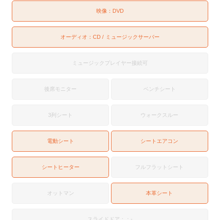
映像：
DVD
オーディオ：
CD
ミュージックサーバー
ミュージックプレイヤー接続可
後席モニター
ベンチシート
3列シート
ウォークスルー
電動シート
シートエアコン
シートヒーター
フルフラットシート
オットマン
本革シート
スライドドア：：-