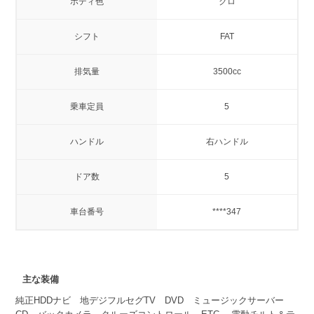
ボディ色
クロ
シフト
FAT
排気量
3500cc
乗車定員
5
ハンドル
右ハンドル
ドア数
5
車台番号
****347
主な装備
純正HDDナビ 地デジフルセグTV DVD ミュージックサーバー