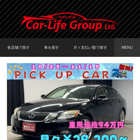
各店舗で探す
車を探す
月々支払い額で探す
MENU
TOKYO店在庫車両
大阪店在庫車両
福岡店在庫車両
メーカーで探す
車種で探す
20,000円〜29,999円
30,000円〜39,999円
40,000円〜49,999円
〜19,999円
50,000円〜