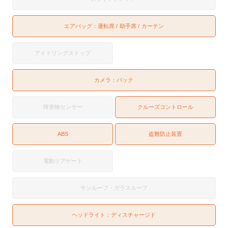
エアバッグ：
運転席
助手席
カーテン
アイドリングストップ
カメラ：
バック
障害物センサー
クルーズコントロール
ABS
盗難防止装置
電動リアゲート
サンルーフ・ガラスルーフ
ヘッドライト：
ディスチャージド