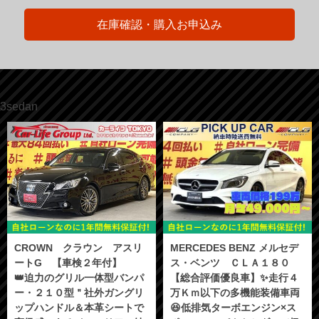
在庫確認・購入お申込み
3sedan
CROWN クラウン アスリ
MERCEDES BENZ メルセデ
ートG 【車検２年付】
ス・ベンツ ＣＬＡ１８０
👑迫力のグリル一体型バンパ
【総合評価優良車】✨走行４
ー・２１０型＂社外ガングリ
万Ｋｍ以下の多機能装備車両
ップハンドル＆本革シートで
😆低排気ターボエンジン×ス