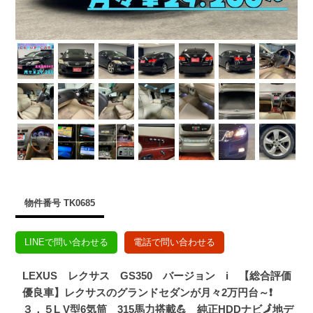
物件番号 TK0685
LINEで問い合わせる
電話で問い合わせる
LEXUS レクサス GS350 バージョン i 【総合評価
優良車】レクサスのグランドセダンが月々2万円台～❗
３．５L V型6気筒 315馬力搭載💪 純正HDDナビ🗾地デ