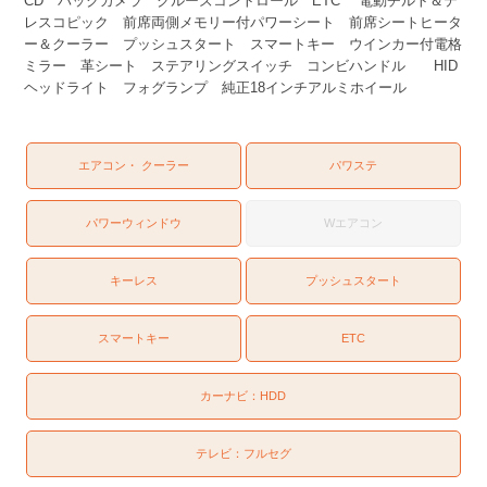
CD バックカメラ クルーズコントロール ETC 電動チルト＆テ
レスコピック 前席両側メモリー付パワーシート 前席シートヒータ
ー＆クーラー プッシュスタート スマートキー ウインカー付電格
ミラー 革シート ステアリングスイッチ コンビハンドル HID
ヘッドライト フォグランプ 純正18インチアルミホイール
エアコン・ クーラー
パワステ
パワーウィンドウ
Wエアコン
キーレス
プッシュスタート
スマートキー
ETC
カーナビ：
HDD
テレビ：
フルセグ