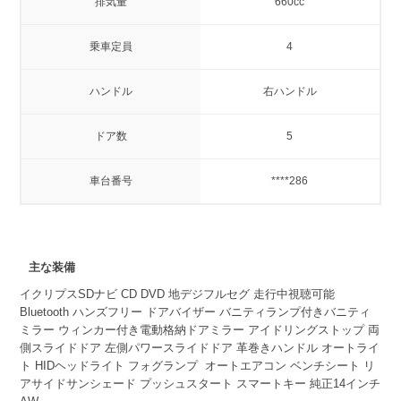
排気量
660cc
乗車定員
4
ハンドル
右ハンドル
ドア数
5
車台番号
****286
主な装備
イクリプスSDナビ CD DVD 地デジフルセグ 走行中視聴可能
Bluetooth ハンズフリー ドアバイザー バニティランプ付きバニティ
ミラー ウィンカー付き電動格納ドアミラー アイドリングストップ 両
側スライドドア 左側パワースライドドア 革巻きハンドル オートライ
ト HIDヘッドライト フォグランプ オートエアコン ベンチシート リ
アサイドサンシェード プッシュスタート スマートキー 純正14インチ