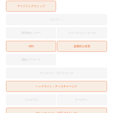
アイドリングストップ
カメラ：-
障害物センサー
クルーズコントロール
ABS
盗難防止装置
電動リアゲート
サンルーフ・ガラスルーフ
ヘッドライト：
ディスチャージド
フルエアロ
ローダウン
アルミホイール：純正 (14インチ)