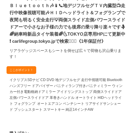
Ｂｌｕｅｔｏｏｔｈ🎶📱📞地デジフルセグＴＶ内臓型📺走
行中映像視聴可能🎶ＨＩＤヘッドライト＆フォグランプで
夜間も明るく安全走行💡両側スライド左側パワースライド
ドアーで小さなお子様の力でも後席の乗り降り楽々です🤱
🌈納車時新品タイヤ装着🌈🌜TOKYO店専用HPにて更新中
❗ carlifegroup.tokyo.jpで検索🕵️‍♂️🌛《1年保証付》
リアラゲッジスペースもシートを倒せば広々で荷物も沢山乗りま
す！
ここがポイント！
イクリプスSDナビ CD DVD 地デジフルセグ 走行中視聴可能 Bluetooth
ハンズフリー ドアバイザー バニティランプ付きバニティミラー ウィン
カー付き電動格納ドアミラー アイドリングストップ 両側スライドドア
左側パワースライドドア 革巻きハンドル オートライト HIDヘッドライ
ト フォグランプ オートエアコン ベンチシート リアサイドサンシェー
ド プッシュスタート スマートキー 純正14インチAW