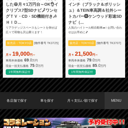
した😆月々1万円台～OK👌イ
インチ（ブラック＆ポリッシ
クリプス7型SDナビ🗾ワンセ
ュ）＆TEIN車高調＆社外シー
グＴＶ・CD・SD機能付き🎶
トカバー🛞ケンウッド彩速SD
ＨＩＤ...
ナビ（...
リアラゲッジスペースもシートを倒せば
人気のハイトール軽自動車🚗✨お問い合わ
広々で荷物も沢山乗ります！
せはお早めに🎵
販売店：TOKYO店
[物件番号 TK3725]
販売店：TOKYO店
[物件番号 TK3707]
19,000
21,500
月々
円～
月々
円～
69
79
.0
.0
車両本体価格
万円
車両本体価格
万円
75
85
.0
.0
現金一括支払価格
万円
現金一括支払価格
万円
1年間無料保証付
1年間無料保証付
各店舗で探す
車を探す
月々支払い額で探す
MENU
TOKYO店在庫車両
大阪店在庫車両
福岡店在庫車両
メーカーで探す
車種で探す
20,000円〜29,999円
30,000円〜39,999円
40,000円〜49,999円
〜19,999円
50,000円〜