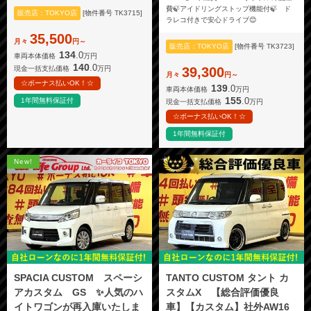
費🍃アイドリングストップ機能付🍃 ド
販売店：TOKYO店
[物件番号 TK3715]
ラレコ付きで安心ドライブ😊
35,500
月々
円～
販売店：TOKYO店
[物件番号 TK3723]
134
.0
車両本体価格
万円
140
.0
現金一括支払価格
万円
39,300
月々
円～
☆ボーナス払いOK！☆
139
.0
車両本体価格
万円
155
.0
1年間無料保証付
現金一括支払価格
万円
☆ボーナス払いOK！☆
1年間無料保証付
New!
SPACIA CUSTOM スペーシ
TANTO CUSTOM タント カ
アカスタム GS ✨人気のハ
スタムX 【総合評価優良
イトワゴンが再入庫いたしま
車】【カスタム】社外AW16