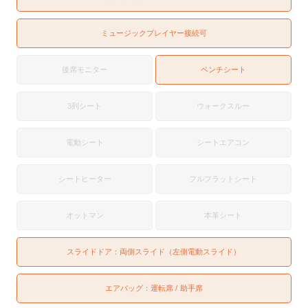
ミュージックプレイヤー接続可
後席モニター
ベンチシート
3列シート
ウォークスルー
電動シート
シートエアコン
シートヒーター
フルフラットシート
オットマン
本革シート
スライドドア：
両側スライド（左側電動スライド）
エアバッグ：
運転席
助手席