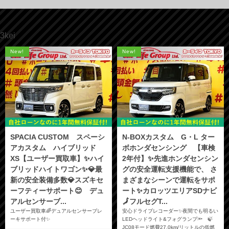
3kei
New!
New!
SPACIA CUSTOM スペーシ
N-BOXカスタム G・L ター
アカスタム ハイブリッド
ボホンダセンシング 【車検
XS【ユーザー買取車】✨ハイ
2年付】✨先進ホンダセンシン
ブリッドハイトワゴン✨💎最
グの安全運転支援機能で、 さ
新の安全装備多数💎スズキセ
まざまなシーンで運転をサポ
ーフティーサポート😊 デュ
ート✨カロッツエリアSDナビ
アルセンサーブ...
🗾フルセグT...
ユーザー買取車🌈デュアルセンサーブレ
安心ドライブレコーダー✨夜間でも明るい
ーキサポート付✨
LEDヘッドライト&フォグランプ🔦 🍃
JC08モード燃費27.0km/リットルの低燃