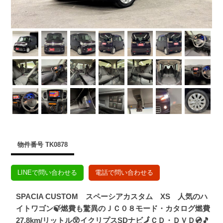
物件番号 TK0878
LINEで問い合わせる
電話で問い合わせる
SPACIA CUSTOM スペーシアカスタム XS 人気のハ
イトワゴン🍃燃費も驚異のＪＣ０８モード・カタログ燃費
27.8km/リットル😲イクリプスSDナビ🗾ＣＤ・ＤＶＤ💿🎵