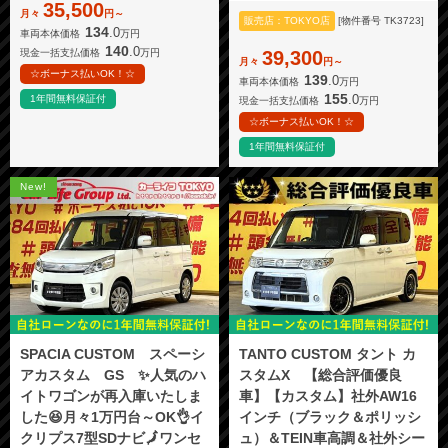
35,500
月々
円～
販売店：TOKYO店
[物件番号 TK3723]
134
.0
車両本体価格
万円
140
.0
現金一括支払価格
万円
39,300
月々
円～
☆ボーナス払いOK！☆
139
.0
車両本体価格
万円
155
.0
1年間無料保証付
現金一括支払価格
万円
☆ボーナス払いOK！☆
1年間無料保証付
New!
SPACIA CUSTOM スペーシ
TANTO CUSTOM タント カ
アカスタム GS ✨人気のハ
スタムX 【総合評価優良
イトワゴンが再入庫いたしま
車】【カスタム】社外AW16
した😆月々1万円台～OK👌イ
インチ（ブラック＆ポリッシ
クリプス7型SDナビ🗾ワンセ
ュ）＆TEIN車高調＆社外シー