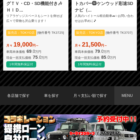
グＴＶ・CD・SD機能付き🎶
トカバー🛞ケンウッド彩速SD
ＨＩＤ...
ナビ（...
リアラゲッジスペースもシートを倒せば
人気のハイトール軽自動車🚗✨お問い合わ
広々で荷物も沢山乗ります！
せはお早めに🎵
販売店：TOKYO店
[物件番号 TK3725]
販売店：TOKYO店
[物件番号 TK3707]
19,000
21,500
月々
円～
月々
円～
69
79
.0
.0
車両本体価格
万円
車両本体価格
万円
75
85
.0
.0
現金一括支払価格
万円
現金一括支払価格
万円
1年間無料保証付
1年間無料保証付
各店舗で探す
車を探す
月々支払い額で探す
MENU
TOKYO店在庫車両
大阪店在庫車両
福岡店在庫車両
メーカーで探す
車種で探す
20,000円〜29,999円
30,000円〜39,999円
40,000円〜49,999円
〜19,999円
50,000円〜