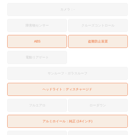
カメラ：-
障害物センサー
クルーズコントロール
ABS
盗難防止装置
電動リアゲート
サンルーフ・ガラスルーフ
ヘッドライト：
ディスチャージド
フルエアロ
ローダウン
アルミホイール：純正 (14インチ)