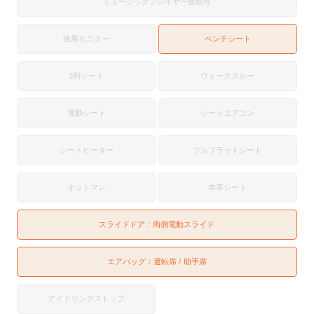
ミュージックプレイヤー接続可
後席モニター
ベンチシート
3列シート
ウォークスルー
電動シート
シートエアコン
シートヒーター
フルフラットシート
オットマン
本革シート
スライドドア：
両側電動スライド
エアバッグ：
運転席
助手席
アイドリングストップ