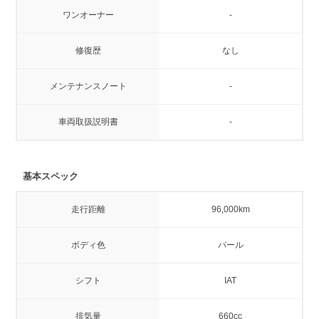
ワンオーナー
-
修復歴
なし
メンテナンスノート
-
車両取扱説明書
-
基本スペック
走行距離
96,000km
ボディ色
パール
シフト
IAT
排気量
660cc