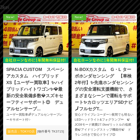
3kei
New!
New!
SPACIA CUSTOM スペーシ
N-BOXカスタム G・L ター
アカスタム ハイブリッド
ボホンダセンシング 【車検
XS【ユーザー買取車】✨ハイ
2年付】✨先進ホンダセンシン
ブリッドハイトワゴン✨💎最
グの安全運転支援機能で、 さ
新の安全装備多数💎スズキセ
まざまなシーンで運転をサポ
ーフティーサポート😊 デュ
ート✨カロッツエリアSDナビ
アルセンサーブ...
🗾フルセグT...
ユーザー買取車🌈デュアルセンサーブレ
安心ドライブレコーダー✨夜間でも明るい
ーキサポート付✨
LEDヘッドライト&フォグランプ🔦 🍃
JC08モード燃費27.0km/リットルの低燃
費🍃アイドリングストップ機能付🍃 ド
販売店：TOKYO店
[物件番号 TK3715]
ラレコ付きで安心ドライブ😊