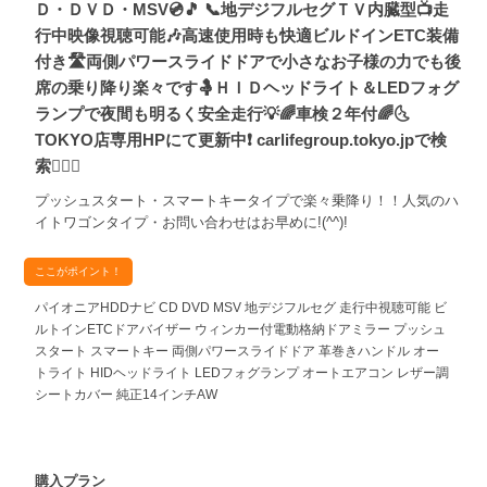
Ｄ・ＤＶＤ・MSV💿🎵 📞地デジフルセグＴＶ内臓型📺走
行中映像視聴可能🎶高速使用時も快適ビルドインETC装備
付き🛣️両側パワースライドドアで小さなお子様の力でも後
席の乗り降り楽々です🤱ＨＩＤヘッドライト＆LEDフォグ
ランプで夜間も明るく安全走行💡🌈車検２年付🌈🌜
TOKYO店専用HPにて更新中❗ carlifegroup.tokyo.jpで検
索🕵️‍♂️🌛
プッシュスタート・スマートキータイプで楽々乗降り！！人気のハ
イトワゴンタイプ・お問い合わせはお早めに!(^^)!
ここがポイント！
パイオニアHDDナビ CD DVD MSV 地デジフルセグ 走行中視聴可能 ビ
ルトインETCドアバイザー ウィンカー付電動格納ドアミラー プッシュ
スタート スマートキー 両側パワースライドドア 革巻きハンドル オー
トライト HIDヘッドライト LEDフォグランプ オートエアコン レザー調
シートカバー 純正14インチAW
購入プラン