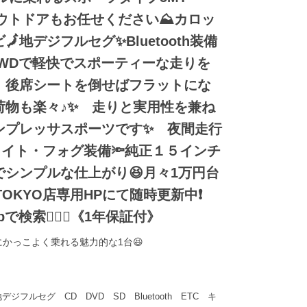
アウトドアもお任せください⛰️カロッ
地デジフルセグ✨Bluetooth装備
MT×4WDで軽快でスポーティーな走りを
 後席シートを倒せばフラットにな
荷物も楽々♪✨ 走りと実用性を兼ね
ンプレッサスポーツです✨ 夜間走行
ライト・フォグ装備🔦純正１５インチ
シンプルな仕上がり😆月々1万円台
TOKYO店専用HPにて随時更新中❗
o.jpで検索🕵️‍♂️🌛《1年保証付》
かっこよく乗れる魅力的な1台😆
フルセグ CD DVD SD Bluetooth ETC キ