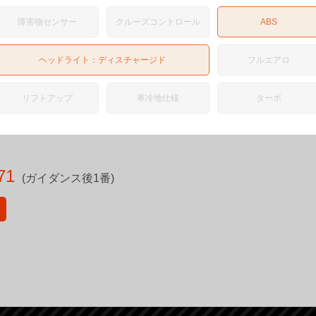
障害物センサー
クルーズコントロール
ABS
ヘッドライト：
ディスチャージド
フルエアロ
リフトアップ
寒冷地仕様
ターボ
71
(ガイダンス後1番)