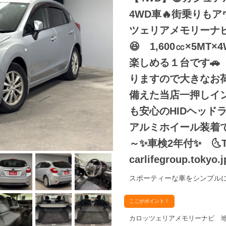
4WD車🔥街乗りも
ツェリアメモリーナビ
😆 1,600㏄×5
楽しめる１台です
りますので大きなお
備えた当店一押しイ
も安心のHIDヘッド
アルミホイール装着で
～✨車検2年付✨ 🌜
carlifegroup.toky
スポーティーな車をシンプルに
ここがポイント！
カロッツェリアメモリーナビ 地デジ