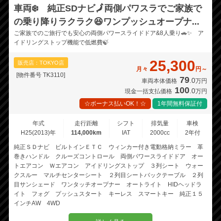
車両❄️ 純正SDナビ🗾両側パワスラでご家族で
の乗り降りラクラク😆ワンプッシュオープナ...
ご家族でのご旅行でも安心の両側パワースライドドア&8人乗り🚗✨ ア
イドリングストップ機能で低燃費🍃
25,300
販売店：TOKYO店
月々
円～
[物件番号 TK3110]
79
.0
車両本体価格
万円
100
.0
現金一括支払価格
万円
☆ボーナス払いOK！☆
1年間無料保証付
年式
走行距離
シフト
排気量
車検
H25(2013)年
114,000km
IAT
2000cc
2年付
純正ＳＤナビ ビルトインＥＴＣ ウィンカー付き電動格納ミラー 革
巻きハンドル クルーズコントロール 両側パワースライドドア オー
トエアコン Ｗエアコン アイドリングストップ ３列シート ウォー
クスルー マルチセンターシート ２列目シートバックテーブル ２列
目サンシェード ワンタッチオープナー オートライト HIDヘッドラ
イト フォグ プッシュスタート キーレス スマートキー 純正１５
インチAW 4WD