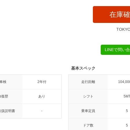
在庫
TOKY
LINEで問い
基本スペック
車検
2年付
走行距離
104,00
修復歴
あり
シフト
5M
取扱説明書
-
乗車定員
5
ドア数
5