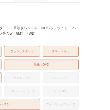
ュスタート 革巻きハンドル HIDヘッドライト フォ
チＡＷ 5MT 4WD
プッシュスタート
スマートキー
映像：
DVD
後席モニター
ベンチシート
フルフラットシート
オットマン
カーテン
アイドリングストップ