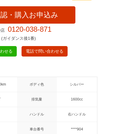
確認・購入お申込み
0120-038-871
O店
(ガイダンス後1番)
合わせる
電話で問い合わせる
0km
ボディ色
シルバー
T
排気量
1600cc
ハンドル
右ハンドル
車台番号
****904