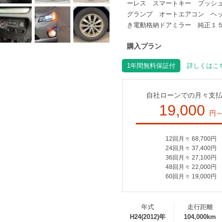
ーレス スマートキー プッシュ
グランプ オートエアコン ヘ
き電動格納ドアミラー 純正１５
購入プラン
1年間無料保証付
詳しくはこち
自社ローンでの月々支
19,000
円
12回月々 68,700円
24回月々 37,400円
36回月々 27,100円
48回月々 22,000円
60回月々 19,000円
年式
走行距離
H24(2012)年
104,000km