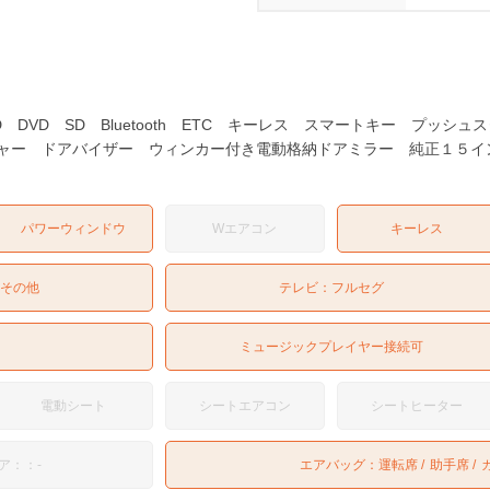
VD SD Bluetooth ETC キーレス スマートキー プッシ
ャー ドアバイザー ウィンカー付き電動格納ドアミラー 純正１５イン
パワーウィンドウ
Wエアコン
キーレス
：
その他
テレビ：
フルセグ
ミュージックプレイヤー接続可
電動シート
シートエアコン
シートヒーター
ア：：-
エアバッグ：
運転席
助手席