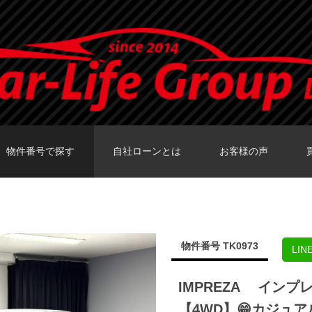
物件番号で探す
自社ローンとは
お客様の声
カーセンサーTOKY
グーネットTOKY
カーセンサー大阪
カーセンサー福岡
グーネット福岡店
物件番号 TK0973
LI
IMPREZA インプレ
【4WD】😁カジュ