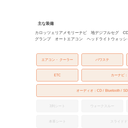
主な装備
カロッツェリアメモリーナビ 地デジフルセグ CD D
グランプ オートエアコン ヘッドライトウォッシ
エアコン・ クーラー
パワステ
ETC
カーナビ
オーディオ：
CD
Bluetooth
SD
3列シート
ウォークスルー
本革シート
スライドド