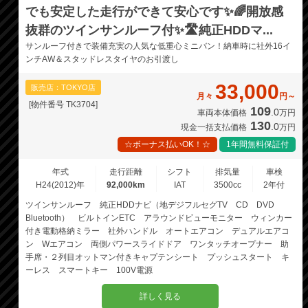
でも安定した走行ができて安心です✨🌈開放感
抜群のツインサンルーフ付✨🛣️純正HDDマ...
サンルーフ付きで装備充実の人気な低重心ミニバン！納車時に社外16イ
ンチAW＆スタッドレスタイヤのお引渡し
33,000
販売店：TOKYO店
月々
円～
[物件番号 TK3704]
109
.0
車両本体価格
万円
130
.0
現金一括支払価格
万円
☆ボーナス払いOK！☆
1年間無料保証付
年式
走行距離
シフト
排気量
車検
H24(2012)年
92,000km
IAT
3500cc
2年付
ツインサンルーフ 純正HDDナビ（地デジフルセグTV CD DVD
Bluetooth） ビルトインETC アラウンドビューモニター ウィンカー
付き電動格納ミラー 社外ハンドル オートエアコン デュアルエアコ
ン Wエアコン 両側パワースライドドア ワンタッチオープナー 助
手席・２列目オットマン付きキャプテンシート プッシュスタート キ
ーレス スマートキー 100V電源
詳しく見る