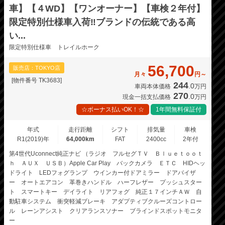
車】【４WD】【ワンオーナー】【車検２年付】
限定特別仕様車入荷‼️ブランドの伝統である高
い...
限定特別仕様車 トレイルホーク
56,700
販売店：TOKYO店
月々
円～
[物件番号 TK3683]
244
.0
車両本体価格
万円
270
.0
現金一括支払価格
万円
☆ボーナス払いOK！☆
1年間無料保証付
年式
走行距離
シフト
排気量
車検
R1(2019)年
64,000km
FAT
2400cc
2年付
第4世代Uconnect純正ナビ （ラジオ フルセグＴＶ Ｂｌｕｅｔｏｏｔ
ｈ ＡＵＸ ＵＳＢ）Apple Car Play バックカメラ ＥＴＣ HIDヘッ
ドライト LEDフォグランプ ウインカー付ドアミラー ドアバイザ
ー オートエアコン 革巻きハンドル ハーフレザー プッシュスター
ト スマートキー デイライト リアフォグ 純正１７インチＡＷ 自
動駐車システム 衝突軽減ブレーキ アダプティブクルーズコントロー
ル レーンアシスト クリアランスソナー ブラインドスポットモニタ
ー