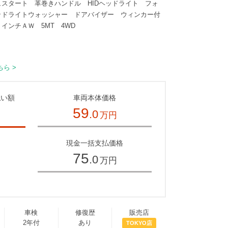
スタート 革巻きハンドル HIDヘッドライト フォ
ッドライトウォッシャー ドアバイザー ウィンカー付
インチＡＷ 5MT 4WD
ら >
払い額
車両本体価格
59
.0
万円
～
現金一括支払価格
75
.0
万円
車検
修復歴
販売店
2年付
あり
TOKYO店