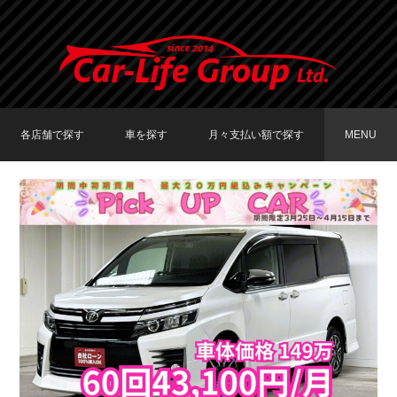
各店舗で探す
車を探す
月々支払い額で探す
MENU
TOKYO店在庫車両
大阪店在庫車両
福岡店在庫車両
メーカーで探す
車種で探す
20,000円〜29,999円
30,000円〜39,999円
40,000円〜49,999円
〜19,999円
50,000円〜