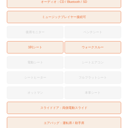
オーディオ：
CD
Bluetooth
SD
ミュージックプレイヤー接続可
後席モニター
ベンチシート
3列シート
ウォークスルー
電動シート
シートエアコン
シートヒーター
フルフラットシート
オットマン
本革シート
スライドドア：
両側電動スライド
エアバッグ：
運転席
助手席