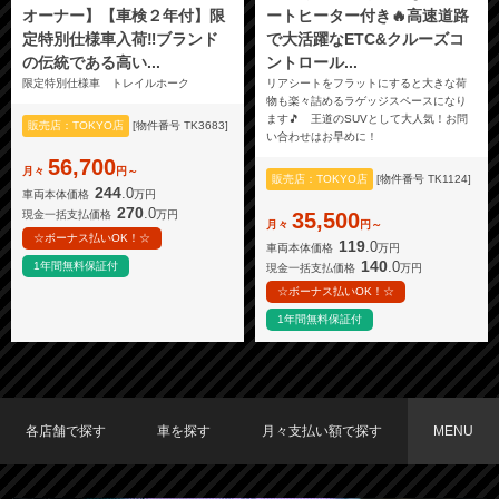
オーナー】【車検２年付】限
ートヒーター付き🔥高速道路
定特別仕様車入荷‼️ブランド
で大活躍なETC&クルーズコ
の伝統である高い...
ントロール...
限定特別仕様車 トレイルホーク
リアシートをフラットにすると大きな荷
物も楽々詰めるラゲッジスペースになり
ます🎵 王道のSUVとして大人気！お問
販売店：TOKYO店
[物件番号 TK3683]
い合わせはお早めに！
56,700
月々
円～
販売店：TOKYO店
[物件番号 TK1124]
244
.0
車両本体価格
万円
270
.0
現金一括支払価格
万円
35,500
月々
円～
☆ボーナス払いOK！☆
119
.0
車両本体価格
万円
140
.0
1年間無料保証付
現金一括支払価格
万円
☆ボーナス払いOK！☆
1年間無料保証付
各店舗で探す
車を探す
月々支払い額で探す
MENU
TOKYO店在庫車両
大阪店在庫車両
福岡店在庫車両
メーカーで探す
車種で探す
20,000円〜29,999円
30,000円〜39,999円
40,000円〜49,999円
〜19,999円
50,000円〜