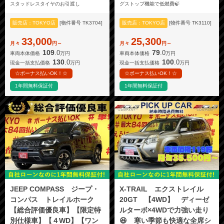
スタッドレスタイヤのお引渡し
グストップ機能で低燃費🍃
販売店：TOKYO店
[物件番号 TK3704]
販売店：TOKYO店
[物件番号 TK3110]
33,000
25,300
月々
円～
月々
円～
109
79
.0
.0
車両本体価格
万円
車両本体価格
万円
130
100
.0
.0
現金一括支払価格
万円
現金一括支払価格
万円
☆ボーナス払いOK！☆
☆ボーナス払いOK！☆
1年間無料保証付
1年間無料保証付
JEEP COMPASS ジープ・
X-TRAIL エクストレイル
コンパス トレイルホーク
20GT 【4WD】 ディーゼ
【総合評価優良車】【限定特
ルターボ×4WDで力強い走り
別仕様車】【４WD】【ワン
😆 寒い季節も快適な全席シ