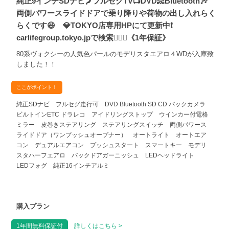
純正9インチSDナビ🗾フルセグTV📺DVD📀Bluetooth🎶
両側パワースライドドアで乗り降りや荷物の出し入れらく
らくです😆 💎TOKYO店専用HPにて更新中❗
carlifegroup.tokyo.jpで検索🕵️‍♂️🌛《1年保証》
80系ヴォクシーの人気色パールのモデリスタエアロ４WDが入庫致
しました！！
ここがポイント！
純正SDナビ フルセグ走行可 DVD Bluetooth SD CD バックカメラ
ビルトインETC ドラレコ アイドリングストップ ウインカー付電格
ミラー 皮巻きステアリング ステアリングスイッチ 両側パワース
ライドドア（ワンプッシュオープナー） オートライト オートエア
コン デュアルエアコン プッシュスタート スマートキー モデリ
スタハーフエアロ バックドアガーニッシュ LEDヘッドライト
LEDフォグ 純正16インチアルミ
購入プラン
1年間無料保証付
詳しくはこちら >