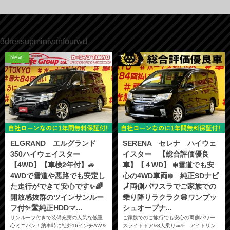
3dressupminivanfourwd
New!
ELGRAND エルグランド
SERENA セレナ ハイウェ
350ハイウェイスター
イスター 【総合評価優良
【4WD】【車検2年付】🚙
車】【４WD】 ❄️雪道でも安
4WDで雪道や悪路でも安定し
心の4WD車両❄️ 純正SDナビ
た走行ができて安心です✨🌈
🗾両側パワスラでご家族での
開放感抜群のツインサンルー
乗り降りラクラク😆ワンプッ
フ付✨🛣️純正HDDマ...
シュオープナ...
サンルーフ付きで装備充実の人気な低重
ご家族でのご旅行でも安心の両側パワー
心ミニバン！納車時に社外16インチAW＆
スライドドア&8人乗り🚗✨ アイドリン