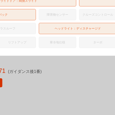
スライドドア：
両側スライド
バック
障害物センサー
クルーズコントロール
ガラスルーフ
ヘッドライト：
ディスチャージド
リフトアップ
寒冷地仕様
ターボ
71
(ガイダンス後1番)