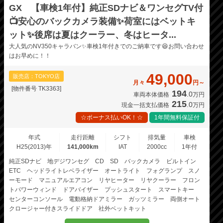
GX 【車検1年付】純正SDナビ＆ワンセグTV付
📺安心のバックカメラ装備✨荷室にはベットキ
ット✨後席は夏はクーラー、冬はヒータ...
大人気のNV350キャラバン✨車検1年付きでのご納車です😆お問い合わせ
はお早めに！！
49,000
販売店：TOKYO店
月々
円～
[物件番号 TK3363]
194
.0
車両本体価格
万円
215
.0
現金一括支払価格
万円
☆ボーナス払いOK！☆
1年間無料保証付
年式
走行距離
シフト
排気量
車検
H25(2013)年
141,000km
IAT
2000cc
1年付
純正SDナビ 地デジワンセグ CD SD バックカメラ ビルトイン
ETC ヘッドライトレベライザー オートライト フォグランプ スノ
ーモード マニュアルエアコン リヤヒーター リヤクーラー フロン
トパワーウィンド ドアバイザー プッシュスタート スマートキー
センターコンソール 電動格納ドアミラー ガッツミラー 両側オート
クロージャー付きスライドドア 社外ベットキット