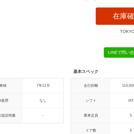
在庫
TOKY
LINEで問い
基本スペック
車検
7年12月
走行距離
110,00
修復歴
なし
シフト
IAT
取扱説明書
-
乗車定員
5
ドア数
5