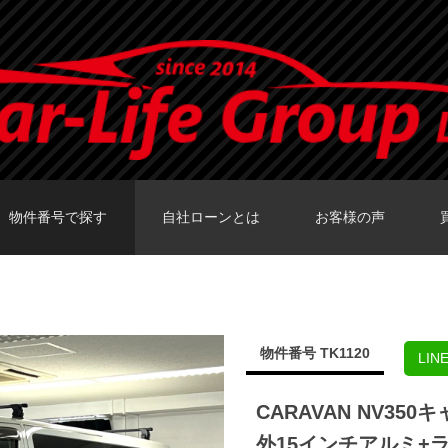
物件番号で探す
自社ローンとは
お客様の声
カーセンサーTOKY
グーネットTOKY
カーセンサー大阪
カーセンサー福岡
グーネット福岡店
物件番号 TK1120
LI
CARAVAN NV3
外15インチアルミ+