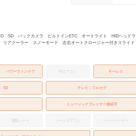
VD CD SD バックカメラ ビルトインETC オートライト HIDヘ
ー リアクーラー スノーモード 左右オートクロージャー付きスライ
パワーウィンドウ
Wエアコン
キーレス
：
SD
テレビ：
フルセグ
ミュージックプレイヤー接続可
電動シート
シートエアコン
シートヒーター