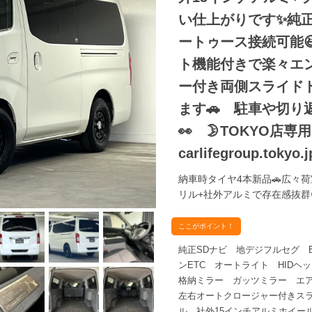
い仕上がりです✨純正
ートゥース接続可能
ト機能付きで楽々エ
ー付き両側スライド
ます🚗 駐車や切
👀 🌛TOKYO店専
carlifegroup.toky
納車時タイヤ4本新品🚗広々
リル+社外アルミで存在感抜群
ここがポイント！
純正SDナビ 地デジフルセグ Bl
ンETC オートライト HID
格納ミラー ガッツミラー エ
左右オートクロージャー付きス
ル 社外15インチアルミホイー