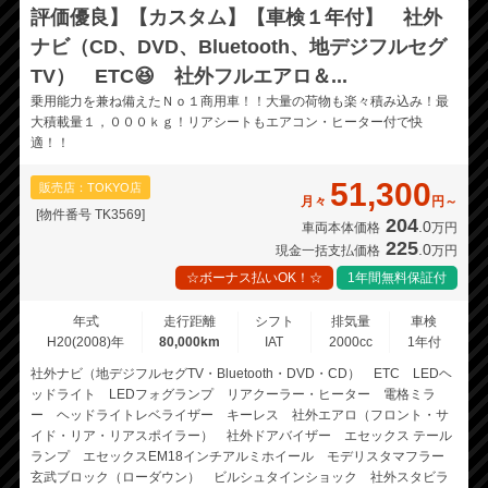
評価優良】【カスタム】【車検１年付】 社外
ナビ（CD、DVD、Bluetooth、地デジフルセグ
TV） ETC😆 社外フルエアロ＆...
乗用能力を兼ね備えたＮｏ１商用車！！大量の荷物も楽々積み込み！最
大積載量１，０００ｋｇ！リアシートもエアコン・ヒーター付で快
適！！
51,300
販売店：TOKYO店
月々
円～
[物件番号 TK3569]
204
.0
車両本体価格
万円
225
.0
現金一括支払価格
万円
☆ボーナス払いOK！☆
1年間無料保証付
年式
走行距離
シフト
排気量
車検
H20(2008)年
80,000km
IAT
2000cc
1年付
社外ナビ（地デジフルセグTV・Bluetooth・DVD・CD） ETC LEDヘ
ッドライト LEDフォグランプ リアクーラー・ヒーター 電格ミラ
ー ヘッドライトレベライザー キーレス 社外エアロ（フロント・サ
イド・リア・リアスポイラー） 社外ドアバイザー エセックス テール
ランプ エセックスEM18インチアルミホイール モデリスタマフラー
玄武ブロック（ローダウン） ビルシュタインショック 社外スタビラ