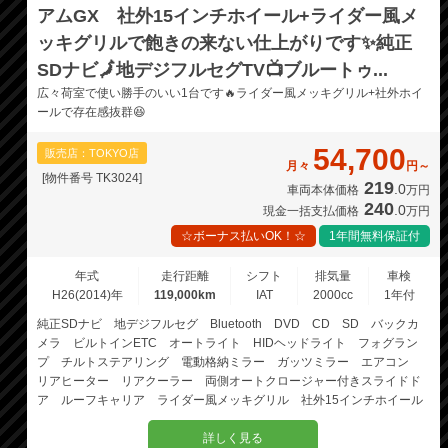
アムGX 社外15インチホイール+ライダー風メ
ッキグリルで飽きの来ない仕上がりです✨純正
SDナビ🗾地デジフルセグTV📺ブルートゥ...
広々荷室で使い勝手のいい1台です🔥ライダー風メッキグリル+社外ホイ
ールで存在感抜群😆
54,700
販売店：TOKYO店
月々
円～
[物件番号 TK3024]
219
.0
車両本体価格
万円
240
.0
現金一括支払価格
万円
☆ボーナス払いOK！☆
1年間無料保証付
年式
走行距離
シフト
排気量
車検
H26(2014)年
119,000km
IAT
2000cc
1年付
純正SDナビ 地デジフルセグ Bluetooth DVD CD SD バックカ
メラ ビルトインETC オートライト HIDヘッドライト フォグラン
プ チルトステアリング 電動格納ミラー ガッツミラー エアコン
リアヒーター リアクーラー 両側オートクロージャー付きスライドド
ア ルーフキャリア ライダー風メッキグリル 社外15インチホイール
詳しく見る