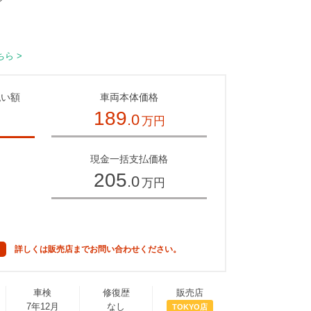
ら >
払い額
車両本体価格
189
.0
万円
～
現金一括支払価格
205
.0
万円
詳しくは販売店までお問い合わせください。
車検
修復歴
販売店
7年12月
なし
TOKYO店