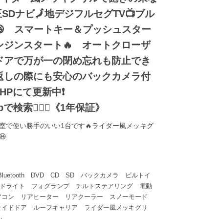
SDナビ🗾地デジフルセグTV📺ブル
😆 スマートキー＆プッシュスター
ンジンスタート🔥 オートクローザ
ドアで万が一の閉め忘れも防止でき
り返しの際にも安心のバックカメラ付
用HPにて更新中❗
o.jpで検索🕵️‍♂️🌛《1年保証》
荷室で使い勝手のいい1台です🔥ライダー風メッキグ
😆
uetooth DVD CD SD バックカメラ ビルトイ
ヘッドライト フォグランプ チルトステアリング 電動
アコン リアヒーター リアクーラー スノーモード
ライドドア ルーフキャリア ライダー風メッキグリ
ル