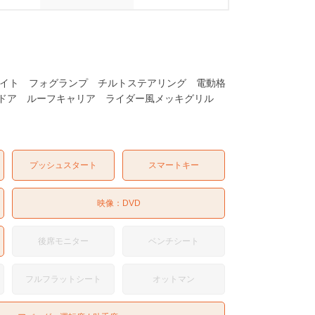
ッドライト フォグランプ チルトステアリング 電動格
ドドア ルーフキャリア ライダー風メッキグリル
プッシュスタート
スマートキー
映像：
DVD
後席モニター
ベンチシート
フルフラットシート
オットマン