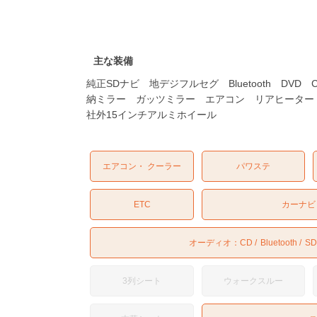
主な装備
純正SDナビ 地デジフルセグ Bluetooth D
納ミラー ガッツミラー エアコン リアヒータ
社外15インチアルミホイール
エアコン・ クーラー
パワステ
ETC
カーナビ
オーディオ：
CD
Bluetooth
SD
3列シート
ウォークスルー