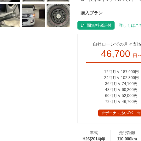
購入プラン
1年間無料保証付
詳しくはこち
自社ローンでの月々支
46,700
円
12回月々 187,900円
24回月々 102,300円
36回月々 74,100円
48回月々 60,200円
60回月々 52,000円
72回月々 46,700円
☆ボーナス払いOK！☆
年式
走行距離
H26(2014)年
110,000km