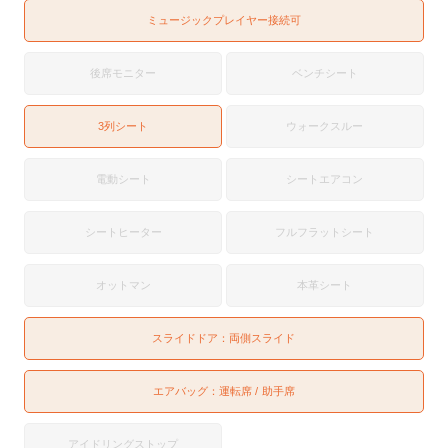
ミュージックプレイヤー接続可
後席モニター
ベンチシート
3列シート
ウォークスルー
電動シート
シートエアコン
シートヒーター
フルフラットシート
オットマン
本革シート
スライドドア：
両側スライド
エアバッグ：
運転席
助手席
アイドリングストップ