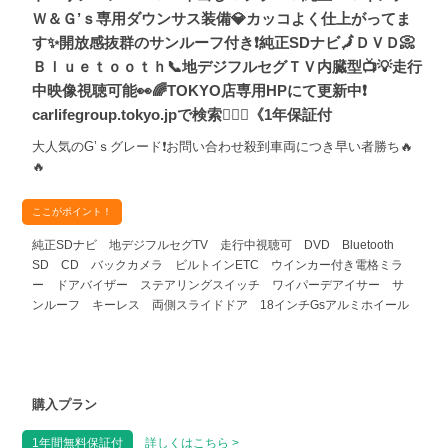
Ｗ＆Ｇ’ｓ専用ダウンサス装備💎カッコよく仕上がってま
す✨開放感抜群のサンルーフ付き❗純正SDナビ🗾ＤＶＤ📀
Ｂｌｕｅｔｏｏｔｈ📞地デジフルセグＴＶ内臓型📺💡走行
中映像視聴可能👀🌈TOKYO店専用HPにて更新中❗
carlifegroup.tokyo.jpで検索🕵️‍♂️🌛《1年保証付
大人気のG’ｓグレード❗お問い合わせ殺到車両につき早い者勝ち🔥
🔥
ここがポイント！
純正SDナビ 地デジフルセグTV 走行中視聴可 DVD Bluetooth
SD CD バックカメラ ビルトインETC ウインカー付き電格ミラ
ー ドアバイザー ステアリングスイッチ ワイパーデアイサー サ
ンルーフ キーレス 両側スライドドア 18インチGsアルミホイール
購入プラン
1年間無料保証付
詳しくはこちら >