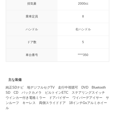
排気量
2000cc
乗車定員
8
ハンドル
右ハンドル
ドア数
5
車台番号
****350
主な装備
純正SDナビ 地デジフルセグTV 走行中視聴可 DVD Bluetooth
SD CD バックカメラ ビルトインETC ステアリングスイッチ
ウインカー付き電格ミラー ドアバイザー ワイパーデアイサー サ
ンルーフ キーレス 両側スライドドア 18インチGsアルミホイー
ル