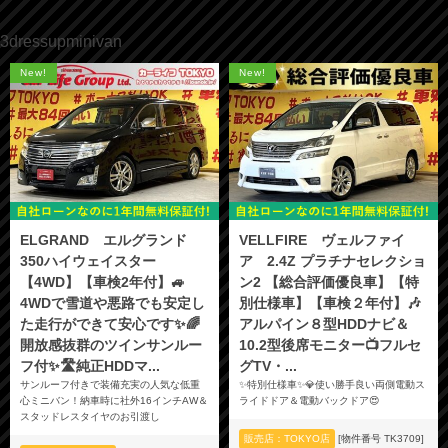
3dressupminivan
New!
New!
ELGRAND エルグランド
VELLFIRE ヴェルファイ
350ハイウェイスター
ア 2.4Z プラチナセレクショ
【4WD】【車検2年付】🚙
ン2 【総合評価優良車】【特
4WDで雪道や悪路でも安定し
別仕様車】【車検２年付】🎶
た走行ができて安心です✨🌈
アルパイン８型HDDナビ＆
開放感抜群のツインサンルー
10.2型後席モニター📺フルセ
フ付✨🛣️純正HDDマ...
グTV・...
サンルーフ付きで装備充実の人気な低重
✨特別仕様車✨💎使い勝手良い両側電動ス
心ミニバン！納車時に社外16インチAW＆
ライドドア＆電動バックドア😍
スタッドレスタイヤのお引渡し
販売店：TOKYO店
[物件番号 TK3709]