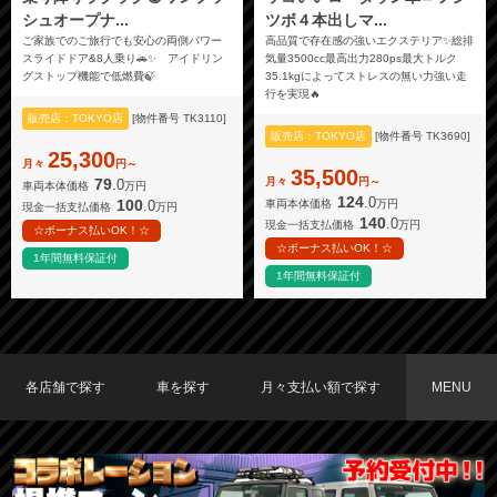
シュオープナ...
ツボ４本出しマ...
ご家族でのご旅行でも安心の両側パワー
高品質で存在感の強いエクステリア✨総排
スライドドア&8人乗り🚗✨ アイドリン
気量3500cc最高出力280ps最大トルク
グストップ機能で低燃費🍃
35.1kgによってストレスの無い力強い走
行を実現🔥
販売店：TOKYO店
[物件番号 TK3110]
販売店：TOKYO店
[物件番号 TK3690]
25,300
月々
円～
35,500
月々
円～
79
.0
車両本体価格
万円
124
.0
100
.0
車両本体価格
万円
現金一括支払価格
万円
140
.0
現金一括支払価格
万円
☆ボーナス払いOK！☆
☆ボーナス払いOK！☆
1年間無料保証付
1年間無料保証付
各店舗で探す
車を探す
月々支払い額で探す
MENU
TOKYO店在庫車両
大阪店在庫車両
福岡店在庫車両
メーカーで探す
車種で探す
20,000円〜29,999円
30,000円〜39,999円
40,000円〜49,999円
〜19,999円
50,000円〜