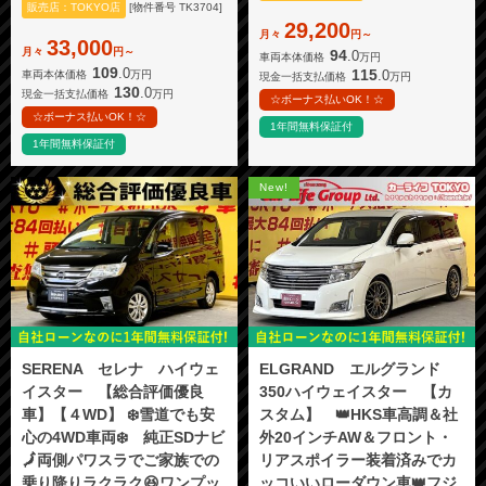
販売店：TOKYO店
[物件番号 TK3704]
29,200
月々
円～
33,000
月々
円～
94
.0
車両本体価格
万円
109
.0
115
.0
車両本体価格
万円
現金一括支払価格
万円
130
.0
現金一括支払価格
万円
☆ボーナス払いOK！☆
☆ボーナス払いOK！☆
1年間無料保証付
1年間無料保証付
New!
SERENA セレナ ハイウェ
ELGRAND エルグランド
イスター 【総合評価優良
350ハイウェイスター 【カ
車】【４WD】 ❄️雪道でも安
スタム】 👑HKS車高調＆社
心の4WD車両❄️ 純正SDナビ
外20インチAW＆フロント・
🗾両側パワスラでご家族での
リアスポイラー装着済みでカ
乗り降りラクラク😆ワンプッ
ッコいいローダウン車👑フジ