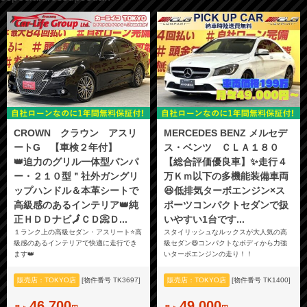
CROWN クラウン アスリ
MERCEDES BENZ メルセデ
ートG 【車検２年付】
ス・ベンツ ＣＬＡ１８０
👑迫力のグリル一体型バンパ
【総合評価優良車】✨走行４
ー・２１０型＂社外ガングリ
万Ｋｍ以下の多機能装備車両
ップハンドル＆本革シートで
😆低排気ターボエンジン×ス
高級感のあるインテリア👑純
ポーツコンパクトセダンで扱
正ＨＤＤナビ🗾ＣＤ📀Ｄ...
いやすい1台です...
１ランク上の高級セダン・アスリート⭐高
スタイリッシュなルックスが大人気の高
級感のあるインテリアで快適に走行でき
級セダン😆コンパクトなボディから力強
ます👑
いターボエンジンの走り！！
販売店：TOKYO店
[物件番号 TK3697]
販売店：TOKYO店
[物件番号 TK1400]
46,700
49,000