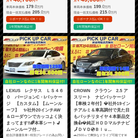
月々
円～
月々
円～
179
199
.0
.0
車両本体価格
万円
車両本体価格
万円
205
215
.0
.0
現金一括支払価格
万円
現金一括支払価格
万円
☆ボーナス払いOK！☆
☆ボーナス払いOK！☆
1年間無料保証付
1年間無料保証付
LEXUS レクサス ＬＳ４６
CROWN クラウン 2.5 ア
０ バージョンC・Iパッケー
スリート ナビパッケージ
ジ 【カスタム】【ムーンル
【車検２年付】💎社外19イン
ーフ】 ✨社外20インチAW
チアルミ＆車高調付で見た目
＆ローダウンでカッコよく決
もバッチリタイヤ４本新品交
まってます‼️🌈本革シート💺
換👍💎純正ＨＤＤマルチナビ
ムーンルーフ付...
🗾ＤＶＤ💿Ｂｌｕ...
総合評価優良車✨特別グレードの為お問い
🚗2500㏄で爽快なドライブ可能です🚨