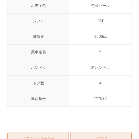
ボディ色
色替パール
シフト
FAT
排気量
2500cc
乗車定員
5
ハンドル
右ハンドル
ドア数
4
車台番号
****582
エアコン・ クーラー
パワステ