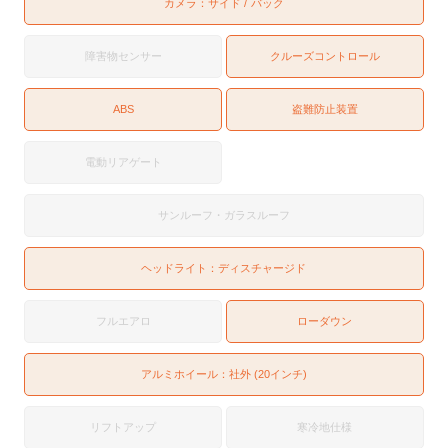
カメラ：
サイド
バック
障害物センサー
クルーズコントロール
ABS
盗難防止装置
電動リアゲート
サンルーフ・ガラスルーフ
ヘッドライト：
ディスチャージド
フルエアロ
ローダウン
アルミホイール：社外 (20インチ)
リフトアップ
寒冷地仕様