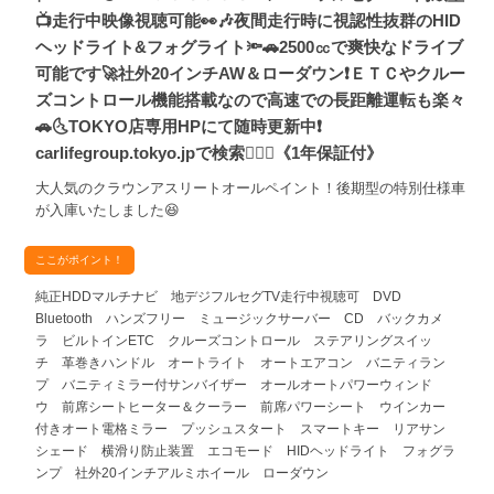
📺走行中映像視聴可能👀🎶夜間走行時に視認性抜群のHID
ヘッドライト&フォグライト🔦🚗2500㏄で爽快なドライブ
可能です🚀社外20インチAW＆ローダウン❗ＥＴＣやクルー
ズコントロール機能搭載なので高速での長距離運転も楽々
🚗🌜TOKYO店専用HPにて随時更新中❗
carlifegroup.tokyo.jpで検索🕵️‍♂️🌛《1年保証付》
大人気のクラウンアスリートオールペイント！後期型の特別仕様車
が入庫いたしました😆
ここがポイント！
純正HDDマルチナビ 地デジフルセグTV走行中視聴可 DVD
Bluetooth ハンズフリー ミュージックサーバー CD バックカメ
ラ ビルトインETC クルーズコントロール ステアリングスイッ
チ 革巻きハンドル オートライト オートエアコン バニティラン
プ バニティミラー付サンバイザー オールオートパワーウィンド
ウ 前席シートヒーター＆クーラー 前席パワーシート ウインカー
付きオート電格ミラー プッシュスタート スマートキー リアサン
シェード 横滑り防止装置 エコモード HIDヘッドライト フォグラ
ンプ 社外20インチアルミホイール ローダウン