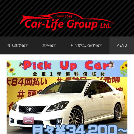
各店舗で探す
車を探す
月々支払い額で探す
MENU
TOKYO店在庫車両
大阪店在庫車両
福岡店在庫車両
メーカーで探す
車種で探す
20,000円〜29,999円
30,000円〜39,999円
40,000円〜49,999円
〜19,999円
50,000円〜