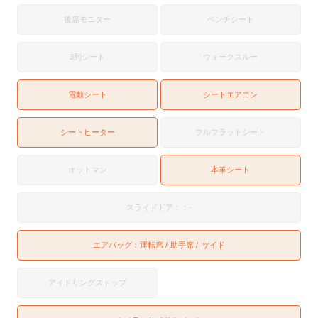
後席モニター
ベンチシート
3列シート
ウォークスルー
電動シート
シートエアコン
シートヒーター
フルフラットシート
オットマン
本革シート
スライドドア：：-
エアバッグ：
運転席
助手席
サイド
アイドリングストップ