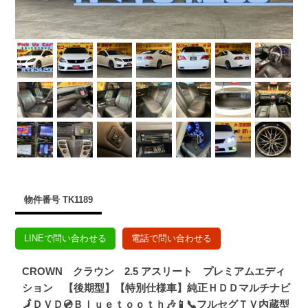
物件番号 TK1189
LINEで問い合わせる
電話で問い合わせる
CROWN クラウン 2.5 アスリート プレミアムエディ
ション 【後期型】【特別仕様車】純正ＨＤＤマルチナビ
🗾ＤＶＤ💿Ｂｌｕｅｔｏｏｔｈ🎶📱📞フルセグＴＶ内蔵型