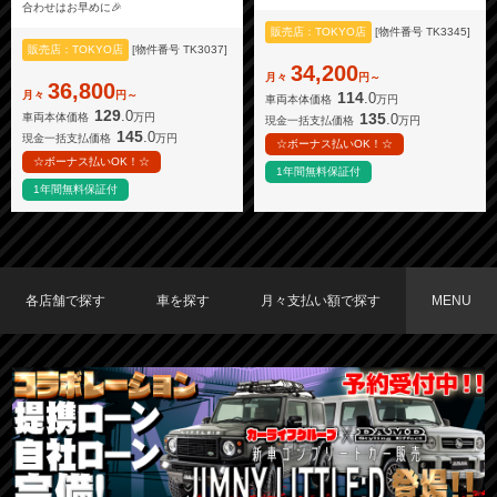
合わせはお早めに🎉
販売店：TOKYO店
[物件番号 TK3345]
販売店：TOKYO店
[物件番号 TK3037]
34,200
月々
円～
36,800
月々
円～
114
.0
車両本体価格
万円
129
.0
135
.0
車両本体価格
万円
現金一括支払価格
万円
145
.0
現金一括支払価格
万円
☆ボーナス払いOK！☆
☆ボーナス払いOK！☆
1年間無料保証付
1年間無料保証付
各店舗で探す
車を探す
月々支払い額で探す
MENU
TOKYO店在庫車両
大阪店在庫車両
福岡店在庫車両
メーカーで探す
車種で探す
20,000円〜29,999円
30,000円〜39,999円
40,000円〜49,999円
〜19,999円
50,000円〜