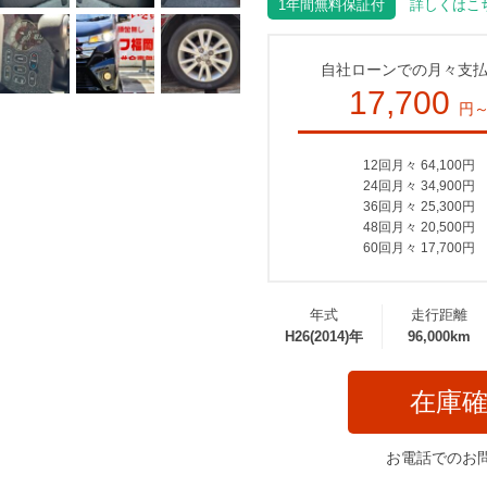
1年間無料保証付
詳しくはこち
自社ローンでの月々支
17,700
円
12回月々 64,100円
24回月々 34,900円
36回月々 25,300円
48回月々 20,500円
60回月々 17,700円
年式
走行距離
H26(2014)年
96,000km
在庫
お電話でのお