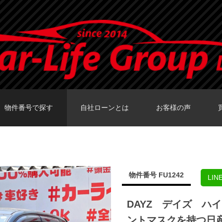
物件番号で探す
自社ローンとは
お客様の声
カーセンサーTOKY
グーネットTOKY
カーセンサー大阪
カーセンサー福岡
グーネット福岡店
物件番号 FU1242
LI
DAYZ デイズ ハ
ントマスクを持つ日