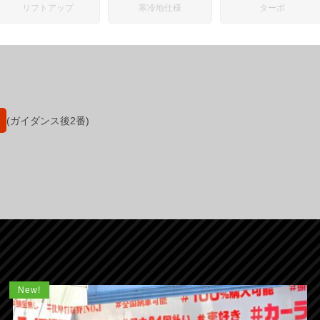
リフトアップ
寒冷地仕様
ターボ
(ガイダンス後2番)
New!