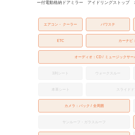
ー付電動格納ドアミラー アイドリングストップ 
エアコン・ クーラー
パワステ
ETC
カーナビ
オーディオ：
CD
ミュージックサー
3列シート
ウォークスルー
本革シート
スライドド
カメラ：
バック
全周囲
サンルーフ・ガラスルーフ