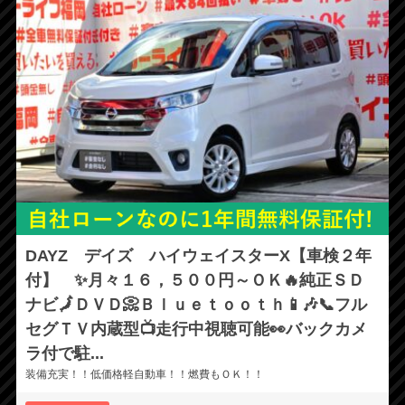
DAYZ デイズ ハイウェイスターX【車検２年
付】 ✨月々１６，５００円～ＯＫ🔥純正ＳＤ
ナビ🗾ＤＶＤ📀Ｂｌｕｅｔｏｏｔｈ📱🎶📞フル
セグＴＶ内蔵型📺走行中視聴可能👀バックカメ
ラ付で駐...
装備充実！！低価格軽自動車！！燃費もＯＫ！！