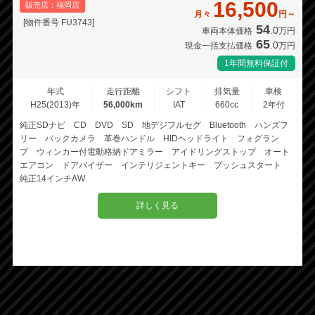
16,500
販売店：福岡店
月々
円～
[物件番号 FU3743]
54
.0
車両本体価格
万円
65
.0
現金一括支払価格
万円
1年間無料保証付
年式
走行距離
シフト
排気量
車検
H25(2013)年
56,000km
IAT
660cc
2年付
純正SDナビ CD DVD SD 地デジフルセグ Bluetooth ハンズフ
リー バックカメラ 革巻ハンドル HIDヘッドライト フォグラン
プ ウィンカー付電動格納ドアミラー アイドリングストップ オート
エアコン ドアバイザー インテリジェントキー プッシュスタート
純正14インチAW
詳しく見る