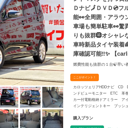
Ｄナビ🗾ＤＶＤ💿
能👀全周囲・アラウ
車場も簡単駐車👀驚
りも抜群🛞オシャレ
車時新品タイヤ装着
庫確認可能‼✨ 【carlife
燃費性能も抜群の１台🍃早い
ここがポイント！
カロッツェリアHDDナビ CD 
ンドビューモニター ETC 革
カー付電動格納ドアミラー ア
インテリジェントキー プッシュ
購入プラン