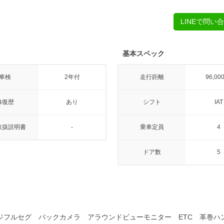
LINEで問い
基本スペック
車検
2年付
走行距離
96,00
修復歴
あり
シフト
IAT
取扱説明書
-
乗車定員
4
ドア数
5
地デジフルセグ バックカメラ アラウンドビューモニター ETC 革巻ハ