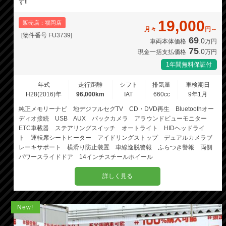
す‼️
19,000
販売店：福岡店
月々
円～
[物件番号 FU3739]
69
.0
車両本体価格
万円
75
.0
現金一括支払価格
万円
1年間無料保証付
年式
走行距離
シフト
排気量
車検期日
H28(2016)年
96,000km
IAT
660cc
9年1月
純正メモリーナビ 地デジフルセグTV CD・DVD再生 Bluetoothオー
ディオ接続 USB AUX バックカメラ アラウンドビューモニター
ETC車載器 ステアリングスイッチ オートライト HIDヘッドライ
ト 運転席シートヒーター アイドリングストップ デュアルカメラブ
レーキサポート 横滑り防止装置 車線逸脱警報 ふらつき警報 両側
パワースライドドア 14インチスチールホイール
詳しく見る
New!