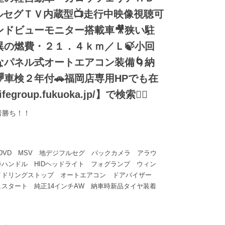
フルセグＴＶ内蔵型📺走行中映像視聴可
ンドビューモニター搭載車🎥狭い駐
異の燃費・２１．４ｋｍ／Ｌ🍃小回
なパネル式オートエアコン装備🌀納
車検２年付🚗福岡店専用HPでも在
group.fukuoka.jp/】で検索🕵️‍♂️
者勝ち！！
DVD MSV 地デジフルセグ バックカメラ アラウ
巻ハンドル HIDヘッドライト フォグランプ ウィン
イドリングストップ オートエアコン ドアバイザー
スタート 純正14インチAW 納車時新品タイヤ装着