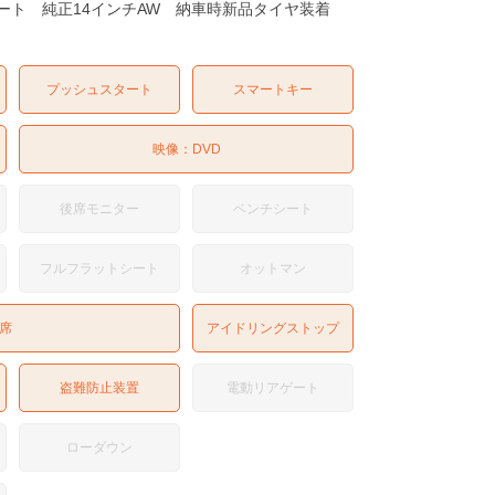
ト 純正14インチAW 納車時新品タイヤ装着
プッシュスタート
スマートキー
映像：
DVD
後席モニター
ベンチシート
フルフラットシート
オットマン
席
アイドリングストップ
盗難防止装置
電動リアゲート
ローダウン