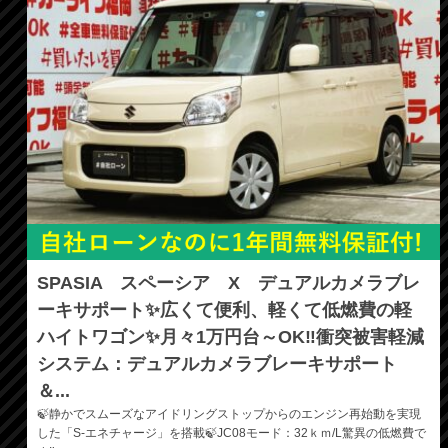
SPASIA スペーシア X デュアルカメラブレ
ーキサポート✨広くて便利、軽くて低燃費の軽
ハイトワゴン✨月々1万円台～OK‼️衝突被害軽減
システム：デュアルカメラブレーキサポート
＆...
🍃静かでスムーズなアイドリングストップからのエンジン再始動を実現
した「S‐エネチャージ」を搭載🍃JC08モード：32ｋｍ/L驚異の低燃費で