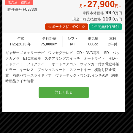
27,900
販売店：福岡店
月々
円～
[物件番号 FU3733]
99
.0
車両本体価格
万円
110
.0
現金一括支払価格
万円
☆ボーナス払いOK！☆
1年間無料保証付
年式
走行距離
シフト
排気量
車検
H25(2013)年
75,000km
IAT
660cc
2年付
ギャザーズメモリーナビ ワンセグテレビ CD・DVD再生 SD バッ
クカメラ ETC車載器 ステアリングスイッチ オートライト HIDヘ
ッドライト フォグライト オートエアコン ウィンカー付き電動格納
ミラー キーレス プッシュスタート スマートキー 横滑り防止装
置 両側パワースライドドア ヴァーテック・ワン15インチAW 納車
時新品タイヤ装着
詳しく見る