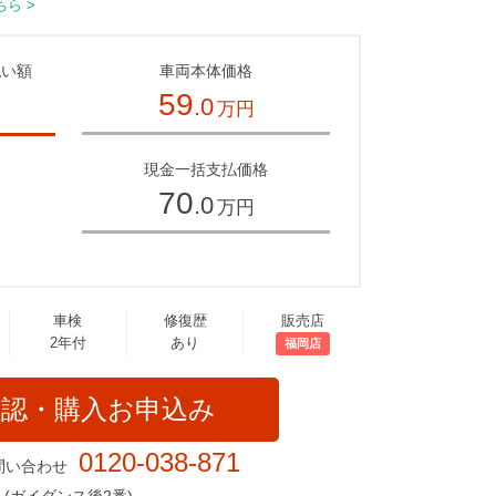
ら >
払い額
車両本体価格
59
.0
万円
～
現金一括支払価格
70
.0
万円
車検
修復歴
販売店
2年付
あり
福岡店
確認・購入お申込み
0120-038-871
問い合わせ
(ガイダンス後2番)