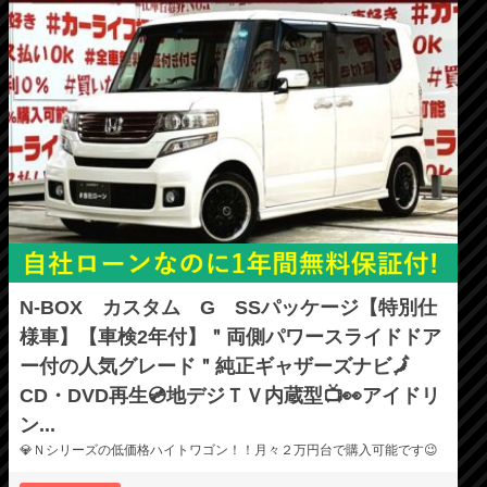
N-BOX カスタム G SSパッケージ【特別仕
様車】【車検2年付】＂両側パワースライドドア
ー付の人気グレード＂純正ギャザーズナビ🗾
CD・DVD再生💿地デジＴＶ内蔵型📺👀アイドリ
ン...
💎Ｎシリーズの低価格ハイトワゴン！！月々２万円台で購入可能です😉