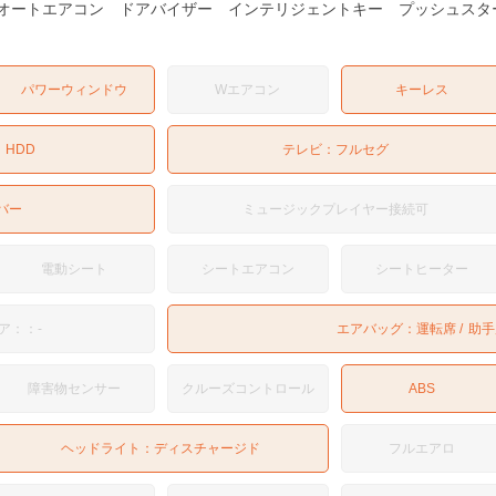
オートエアコン ドアバイザー インテリジェントキー プッシュスター
パワーウィンドウ
Wエアコン
キーレス
：
HDD
テレビ：
フルセグ
バー
ミュージックプレイヤー接続可
電動シート
シートエアコン
シートヒーター
ア：：-
エアバッグ：
運転席
助手
障害物センサー
クルーズコントロール
ABS
ヘッドライト：
ディスチャージド
フルエアロ