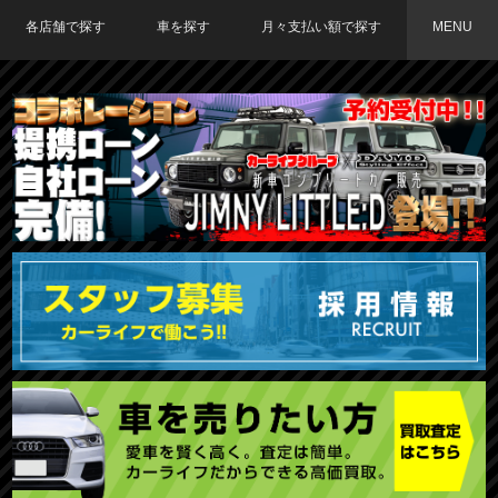
各店舗で探す
車を探す
月々支払い額で探す
MENU
TOKYO店在庫車両
大阪店在庫車両
福岡店在庫車両
メーカーで探す
車種で探す
20,000円〜29,999円
30,000円〜39,999円
40,000円〜49,999円
〜19,999円
50,000円〜