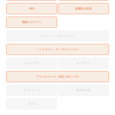
ABS
盗難防止装置
電動リアゲート
サンルーフ・ガラスルーフ
ヘッドライト：
ディスチャージド
フルエアロ
ローダウン
アルミホイール：純正 (18インチ)
リフトアップ
寒冷地仕様
ターボ