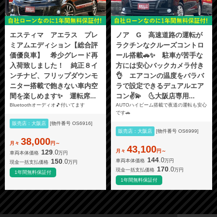
エスティマ アエラス プレ
ノア G 高速道路の運転が
ミアムエディション【総合評
ラクチンなクルーズコントロ
価優良車】 希少グレード再
ール搭載🚗✨ 駐車が苦手な
入荷致しました！ 純正８イ
方には安心バックカメラ付き
ンチナビ、フリップダウンモ
👌 エアコンの温度をバラバ
ニター搭載で飽きない車内空
ラで設定できるデュアルエア
間を楽しめます✨ 運転席...
コン✌️💫 🌜大阪店専用...
Bluetoothオーディオ🎵付いてます
AUTOハイビーム搭載で夜道の運転も安心
です🚗
販売店：大阪店
[物件番号 OS6916]
販売店：大阪店
[物件番号 OS6999]
38,000
月々
円～
43,100
月々
円～
129
.0
車両本体価格
万円
144
.0
150
.0
車両本体価格
万円
現金一括支払価格
万円
170
.0
現金一括支払価格
万円
1年間無料保証付
1年間無料保証付