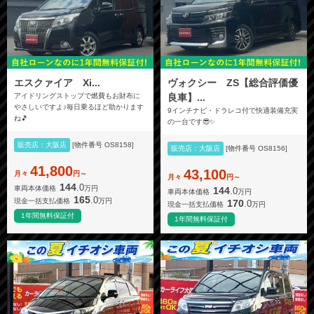
エスクァイア Xi...
ヴォクシー ZS【総合評価優
アイドリングストップで燃費もお財布に
良車】...
やさしいですよ♪毎日乗るほど助かります
9インチナビ・ドラレコ付で快適装備充実
ね🎵
の一台です😎✨
販売店：大阪店
[物件番号 OS8158]
販売店：大阪店
[物件番号 OS8156]
41,800
43,100
月々
円～
月々
円～
144
.0
車両本体価格
万円
144
.0
車両本体価格
万円
165
.0
現金一括支払価格
万円
170
.0
現金一括支払価格
万円
1年間無料保証付
1年間無料保証付