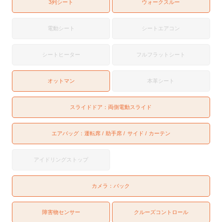
3列シート
ウォークスルー
電動シート
シートエアコン
シートヒーター
フルフラットシート
オットマン
本革シート
スライドドア：
両側電動スライド
エアバッグ：
運転席
助手席
サイド
カーテン
アイドリングストップ
カメラ：
バック
障害物センサー
クルーズコントロール