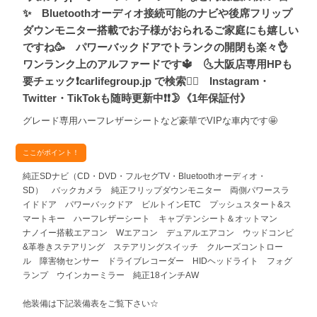
✨ Bluetoothオーディオ接続可能のナビや後席フリップ
ダウンモニター搭載でお子様がおられるご家庭にも嬉しい
ですね🥳 パワーバックドアでトランクの開閉も楽々👌
ワンランク上のアルファードです🔱 🌜大阪店専用HPも
要チェック❗carlifegroup.jp で検索🕵️‍♂️ Instagram・
Twitter・TikTokも随時更新中❗❗🌛《1年保証付》
グレード専用ハーフレザーシートなど豪華でVIPな車内です🤩
ここがポイント！
純正SDナビ（CD・DVD・フルセグTV・Bluetoothオーディオ・
SD） バックカメラ 純正フリップダウンモニター 両側パワースラ
イドドア パワーバックドア ビルトインETC プッシュスタート&ス
マートキー ハーフレザーシート キャプテンシート＆オットマン
ナノイー搭載エアコン Wエアコン デュアルエアコン ウッドコンビ
&革巻きステアリング ステアリングスイッチ クルーズコントロー
ル 障害物センサー ドライブレコーダー HIDヘッドライト フォグ
ランプ ウインカーミラー 純正18インチAW
他装備は下記装備表をご覧下さい☆