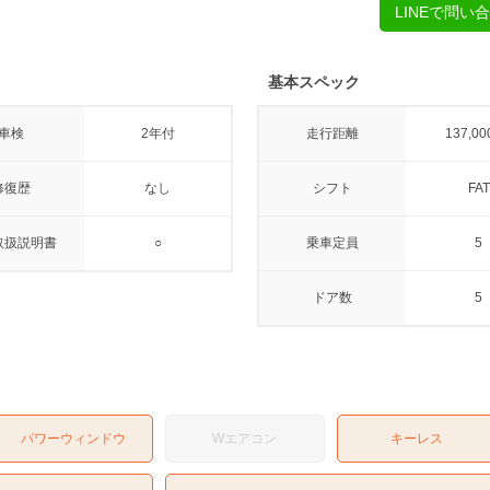
LINEで問い
基本スペック
車検
2年付
走行距離
137,00
修復歴
なし
シフト
FAT
取扱説明書
○
乗車定員
5
ドア数
5
パワーウィンドウ
Wエアコン
キーレス