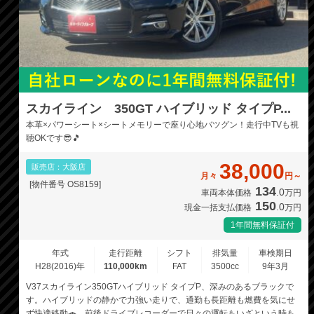
スカイライン 350GT ハイブリッド タイプP...
本革×パワーシート×シートメモリーで座り心地バツグン！走行中TVも視
聴OKです😎🎵
38,000
販売店：大阪店
月々
円～
[物件番号 OS8159]
134
.0
車両本体価格
万円
150
.0
現金一括支払価格
万円
1年間無料保証付
年式
走行距離
シフト
排気量
車検期日
H28(2016)年
110,000km
FAT
3500cc
9年3月
V37スカイライン350GTハイブリッド タイプP、深みのあるブラックで
す。ハイブリッドの静かで力強い走りで、通勤も長距離も燃費を気にせ
ず快適移動🚗 前後ドライブレコーダーで日々の運転もいざという時も