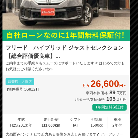
フリード ハイブリッド ジャストセレクション
【総合評価優良車】...
ご納車までの手続きもスムーズにサポートいたします📌 はじめての方も
お気軽にご相談くださいね✨
26,600
販売店：大阪店
月々
円～
[物件番号 OS8121]
89
.0
車両本体価格
万円
105
.0
現金一括支払価格
万円
1年間無料保証付
年式
走行距離
シフト
排気量
車検
H25(2013)年
111,000km
IAT
1500cc
2年付
大画面9インチナビで迫力ある映像をお楽しみ頂けます🎵 ハーフレザー