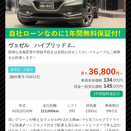
ヴェゼル ハイブリッド Z...
面倒な名義変更や登録手続きは全部お任せください📌スムーズなご納車
をお約束します✨
36,800
販売店：大阪店
月々
円～
[物件番号 OS8122]
134
.0
車両本体価格
万円
145
.0
現金一括支払価格
万円
1年間無料保証付
年式
走行距離
シフト
排気量
車検期日
H26(2014)年
113,000km
FAT
1500cc
9年5月
深いグリーンが映えるヴェゼルHV Zが入庫🚗✨ナビ&フルセグでドライ
ブも快適🎵バックカメラ付きで駐車も安心👍シートヒーターで冬もぽか
ぽか💫ドラレコ装備で万が一も映像で安心✌️月々36,800円～《1年保証