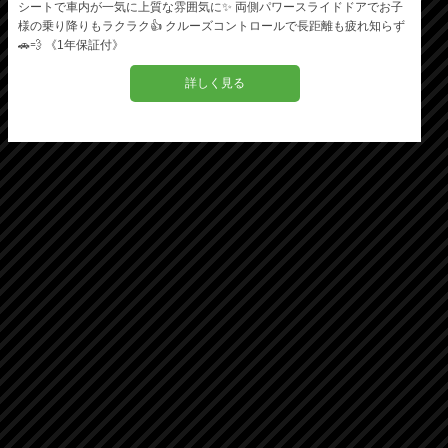
シートで車内が一気に上質な雰囲気に✨ 両側パワースライドドアでお子
様の乗り降りもラクラク👍 クルーズコントロールで長距離も疲れ知らず
🚗💨 《1年保証付》
詳しく見る