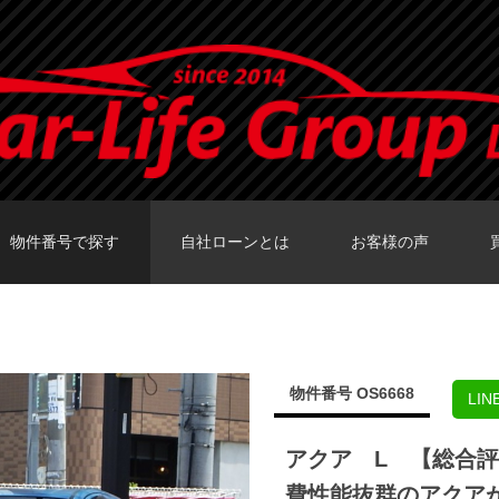
物件番号で探す
自社ローンとは
お客様の声
カーセンサーTOKY
グーネットTOKY
カーセンサー大阪
カーセンサー福岡
グーネット福岡店
物件番号 OS6668
LI
アクア L 【総合
費性能抜群のアクア