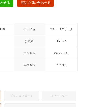
合わせる
電話で問い合わせる
0km
ボディ色
ブルーメタリック
排気量
1500cc
ハンドル
右ハンドル
車台番号
****263
プッシュスタート
スマートキー