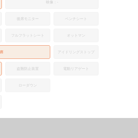
映像：-
後席モニター
ベンチシート
フルフラットシート
オットマン
席
アイドリングストップ
盗難防止装置
電動リアゲート
ローダウン