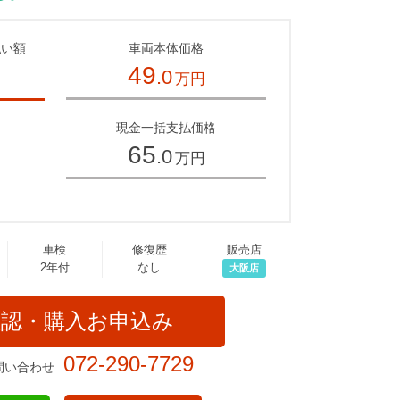
払い額
車両本体価格
49
.0
万円
～
現金一括支払価格
65
.0
万円
車検
修復歴
販売店
2年付
なし
大阪店
確認・購入お申込み
072-290-7729
問い合わせ