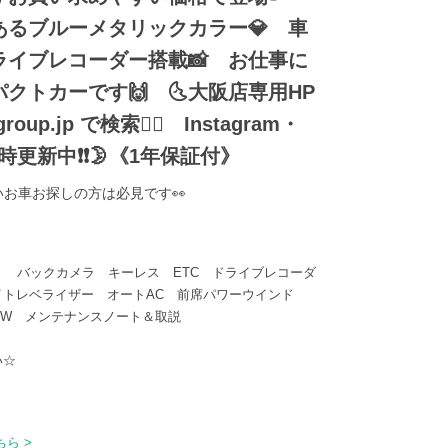
あるブルーメタリックカラー💎 車
ライブレコーダー搭載📸 お仕事に
クトカーです🙌 🌜大阪店専用HP
oup.jp で検索🕵️‍♂️ Instagram・
kも随時更新中❗❗🌛《1年保証付》
お車お探しの方は必見です👀
V） バックカメラ キーレス ETC ドライブレコーダ
トレベライザー オートAC 前席パワーウインド
AW メンテナンスノート＆取説
い☆
ら >