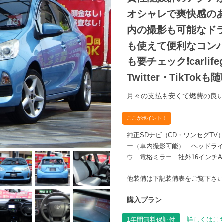
オシャレで爽快感の
内の撮影も可能なド
も使えて便利なコンパ
も要チェック❗carlifegr
Twitter・TikTo
月々の支払も安くて燃費の良い
ここがポイント！
純正SDナビ（CD・ワンセグT
ー（車内撮影可能） ヘッドライ
ウ 電格ミラー 社外16インチ
他装備は下記装備表をご覧下さ
購入プラン
1年間無料保証付
詳しくはこち