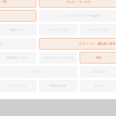
：
SD
テレビ：
ワンセグ
ミュージックプレイヤー接続可
電動シート
シートエアコン
シートヒーター
ア：：-
エアバッグ：
運転席
助手
障害物センサー
クルーズコントロール
ABS
ヘッドライト：-
フルエアロ
リフトアップ
寒冷地仕様
ターボ