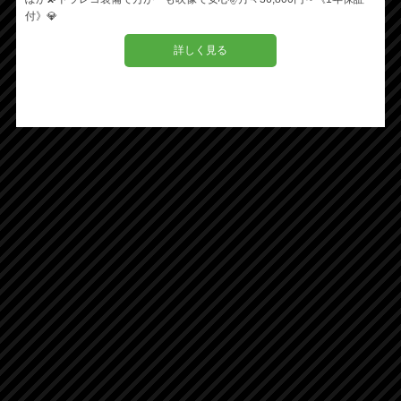
付》💎
詳しく見る