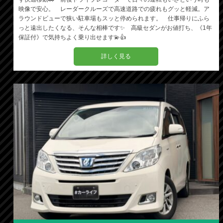
映像で安心。 レーダークルーズで高速道路での疲れもグッと軽減。ア
ラウンドビューで狭い駐車場もスッと停められます。 仕事帰りにふら
っと遠出したくなる、そんな相棒です✨ 高級セダンがお値打ち、《1年
保証付》で気持ちよく乗り出せます💫👍
詳しく見る