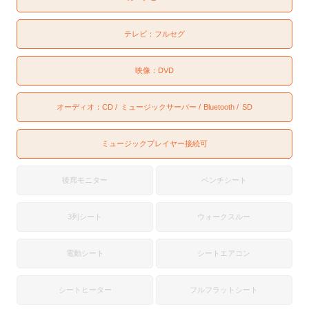
テレビ：
フルセグ
映像：
DVD
オーディオ：
CD
ミュージックサーバー
Bluetooth
SD
ミュージックプレイヤー接続可
後席モニター
ベンチシート
3列シート
ウォークスルー
電動シート
シートエアコン
シートヒーター
フルフラットシート