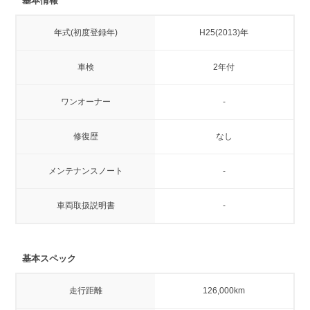
基本情報
年式(初度登録年)
H25(2013)年
車検
2年付
ワンオーナー
-
修復歴
なし
メンテナンスノート
-
車両取扱説明書
-
基本スペック
走行距離
126,000km