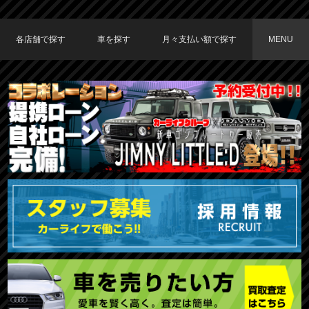
各店舗で探す
車を探す
月々支払い額で探す
MENU
TOKYO店在庫車両
大阪店在庫車両
福岡店在庫車両
メーカーで探す
車種で探す
20,000円〜29,999円
30,000円〜39,999円
40,000円〜49,999円
〜19,999円
50,000円〜