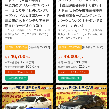
ートG 【車検２年付】
ス・ベンツ ＣＬＡ１８０
👑迫力のグリル一体型バンパ
【総合評価優良車】✨走行４
ー・２１０型＂社外ガングリ
万Ｋｍ以下の多機能装備車両
ップハンドル＆本革シートで
😆低排気ターボエンジン×ス
高級感のあるインテリア👑純
ポーツコンパクトセダンで扱
正ＨＤＤナビ🗾ＣＤ📀Ｄ...
いやすい1台です...
１ランク上の高級セダン・アスリート⭐高
スタイリッシュなルックスが大人気の高
級感のあるインテリアで快適に走行でき
級セダン😆コンパクトなボディから力強
ます👑
いターボエンジンの走り！！
販売店：TOKYO店
[物件番号 TK3697]
販売店：TOKYO店
[物件番号 TK1400]
46,700
49,000
月々
円～
月々
円～
179
199
.0
.0
車両本体価格
万円
車両本体価格
万円
205
215
.0
.0
現金一括支払価格
万円
現金一括支払価格
万円
☆ボーナス払いOK！☆
☆ボーナス払いOK！☆
1年間無料保証付
1年間無料保証付