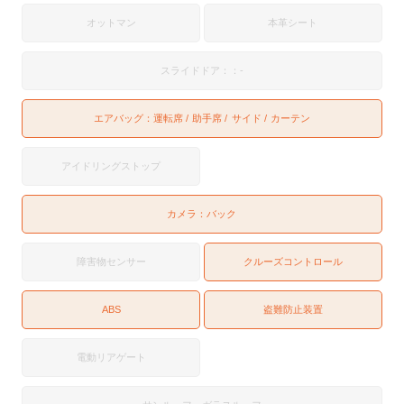
オットマン
本革シート
スライドドア：：-
エアバッグ：
運転席
助手席
サイド
カーテン
アイドリングストップ
カメラ：
バック
障害物センサー
クルーズコントロール
ABS
盗難防止装置
電動リアゲート