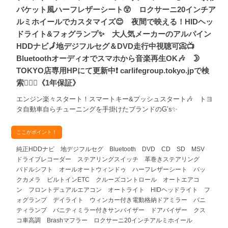
バケット風ハーフレザーシート😲 ロクサーニ20インチア
ルミホイールでカスタマイズ😊 夜間で映える！HIDヘッ
ドライト&フォグランプ✨ 大人気メーカーのアルパイン
HDDナビ🗾地デジフルセグ＆DVD走行中視聴可📀📺
Bluetoothオーディオでスマホから音楽再生OK🎶 🌛
TOKYO店専用HPにて更新中❗ carlifegroup.tokyo.jpで検
索🕵️‍♂️🌛《1年保証》
エンジン楽々スタート！スマートキー&プッシュスタート🎶 トヨ
タ自動車自らチューニングを手掛けたブランドのG’s✨
ここがポイント！
純正HDDナビ 地デジフルセグ Bluetooth DVD CD SD MSV
ドライブレコーダー ステアリングスイッチ 革巻きステアリング
パドルシフト オールオートウィンドゥ ハーフレザーシート バッ
クカメラ ビルトインETC クルーズコントロール オートエアコ
ン フロントデュアルエアコン オートライト HIDヘッドライト フ
ォグランプ デイライト ウィンカー付き電動格納ドアミラー バニ
ティランプ バニティミラー付きサンバイザー ドアバイザー クス
コ車高調 Brashマフラー ロクサーニ20インチアルミホイール