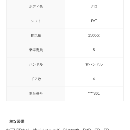
ボディ色
クロ
シフト
FAT
排気量
2500cc
乗車定員
5
ハンドル
右ハンドル
ドア数
4
車台番号
****861
主な装備