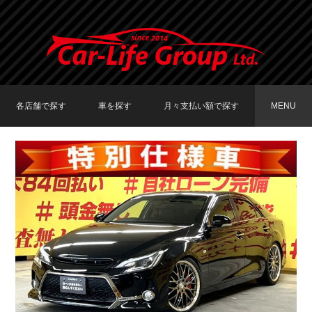
各店舗で探す
車を探す
月々支払い額で探す
MENU
TOKYO店在庫車両
大阪店在庫車両
福岡店在庫車両
メーカーで探す
車種で探す
20,000円〜29,999円
30,000円〜39,999円
40,000円〜49,999円
〜19,999円
50,000円〜