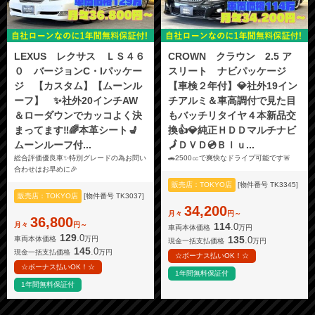
LEXUS レクサス ＬＳ４６
CROWN クラウン 2.5 ア
０ バージョンC・Iパッケー
スリート ナビパッケージ
ジ 【カスタム】【ムーンル
【車検２年付】💎社外19イン
ーフ】 ✨社外20インチAW
チアルミ＆車高調付で見た目
＆ローダウンでカッコよく決
もバッチリタイヤ４本新品交
まってます‼️🌈本革シート💺
換👍💎純正ＨＤＤマルチナビ
ムーンルーフ付...
🗾ＤＶＤ💿Ｂｌｕ...
総合評価優良車✨特別グレードの為お問い
🚗2500㏄で爽快なドライブ可能です🚨
合わせはお早めに🎉
販売店：TOKYO店
[物件番号 TK3345]
販売店：TOKYO店
[物件番号 TK3037]
34,200
月々
円～
36,800
月々
円～
114
.0
車両本体価格
万円
129
.0
135
.0
車両本体価格
万円
現金一括支払価格
万円
145
.0
現金一括支払価格
万円
☆ボーナス払いOK！☆
☆ボーナス払いOK！☆
1年間無料保証付
1年間無料保証付