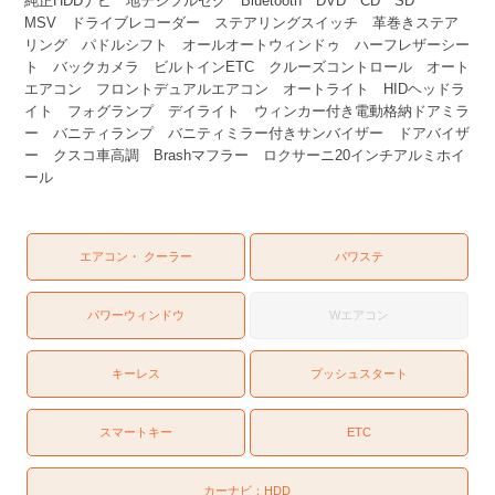
純正HDDナビ 地デジフルセグ Bluetooth DVD CD SD
MSV ドライブレコーダー ステアリングスイッチ 革巻きステア
リング パドルシフト オールオートウィンドゥ ハーフレザーシー
ト バックカメラ ビルトインETC クルーズコントロール オート
エアコン フロントデュアルエアコン オートライト HIDヘッドラ
イト フォグランプ デイライト ウィンカー付き電動格納ドアミラ
ー バニティランプ バニティミラー付きサンバイザー ドアバイザ
ー クスコ車高調 Brashマフラー ロクサーニ20インチアルミホイ
ール
エアコン・ クーラー
パワステ
パワーウィンドウ
Wエアコン
キーレス
プッシュスタート
スマートキー
ETC
カーナビ：
HDD