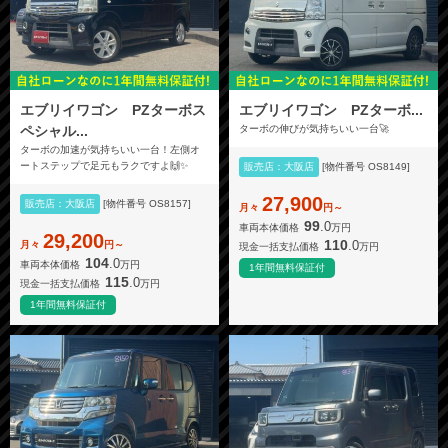
エブリイワゴン PZターボス
エブリイワゴン PZターボ...
ペシャル...
ターボの伸びが気持ちいい一台🚀
ターボの加速が気持ちいい一台！左側オ
ートステップで足元もラクですよ🙌✨
販売店：大阪店
[物件番号 OS8149]
27,900
販売店：大阪店
[物件番号 OS8157]
月々
円～
99
.0
車両本体価格
万円
29,200
110
.0
月々
円～
現金一括支払価格
万円
104
.0
車両本体価格
万円
1年間無料保証付
115
.0
現金一括支払価格
万円
1年間無料保証付