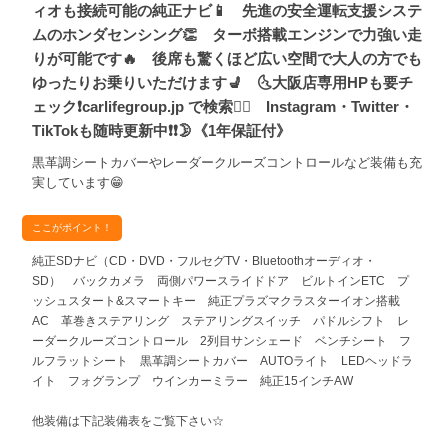
ィオも接続可能の純正ナビ📱 先進の安全運転支援システ
ムのホンダセンシング👏 ターボ搭載エンジンで力強い走
りが可能です🔥 後席も驚くほど広い空間で大人の方でも
ゆったりお乗りいただけます💺 🌜大阪店専用HPも要チ
ェック❗carlifegroup.jp で検索🕵️‍♂️ Instagram・Twitter・
TikTokも随時更新中❗❗🌛《1年保証付》
黒革調シートカバーやレーダークルーズコントロールなど装備も充
実しています😁
ここがポイント！
純正SDナビ（CD・DVD・フルセグTV・Bluetoothオーディオ・
SD） バックカメラ 両側パワースライドドア ビルトインETC プ
ッシュスタート&スマートキー 純正プラズマクラスターイオン搭載
AC 革巻きステアリング ステアリングスイッチ パドルシフト レ
ーダークルーズコントロール 2列目サンシェード ベンチシート フ
ルフラットシート 黒革調シートカバー AUTOライト LEDヘッドラ
イト フォグランプ ウインカーミラー 純正15インチAW
他装備は下記装備表をご覧下さい☆