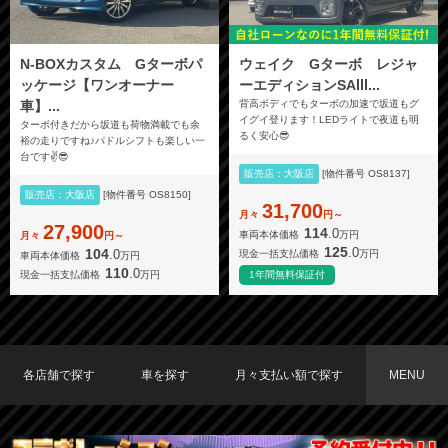
N-BOXカスタム Gターボパ
ウェイク Gターボ レジャ
ッケージ【ワンオーナー
ーエディションSAⅢ...
車】...
背高ボディでもターボの加速で坂道もグ
イグイ登ります！LEDライトで夜道も明
ターボ付きだから坂道も荷物満載でも余
るく安心😎
裕の走りですね♪パドルシフトも楽しい一
台です✌️😎
販売店：大阪店
[物件番号 OS8137]
販売店：大阪店
[物件番号 OS8150]
31,700
月々
円～
27,900
114
.0
車両本体価格
万円
月々
円～
125
.0
104
.0
現金一括支払価格
万円
車両本体価格
万円
110
.0
現金一括支払価格
万円
1年間無料保証付
各店舗で探す
車を探す
月々支払い額で探す
MENU
TOKYO店在庫車両
大阪店在庫車両
福岡店在庫車両
メーカーで探す
車種で探す
20,000円〜29,999円
30,000円〜39,999円
40,000円〜49,999円
〜19,999円
50,000円〜