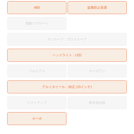
ABS
盗難防止装置
電動リアゲート
サンルーフ・ガラスルーフ
ヘッドライト：
LED
フルエアロ
ローダウン
アルミホイール：純正 (15インチ)
リフトアップ
寒冷地仕様
ターボ