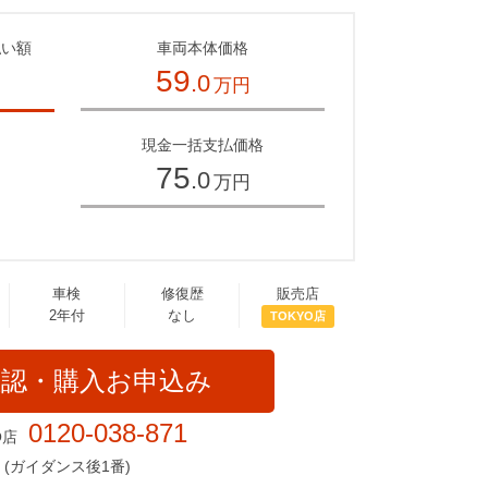
払い額
車両本体価格
59
.0
万円
～
現金一括支払価格
75
.0
万円
車検
修復歴
販売店
2年付
なし
TOKYO店
確認・購入お申込み
0120-038-871
O店
(ガイダンス後1番)