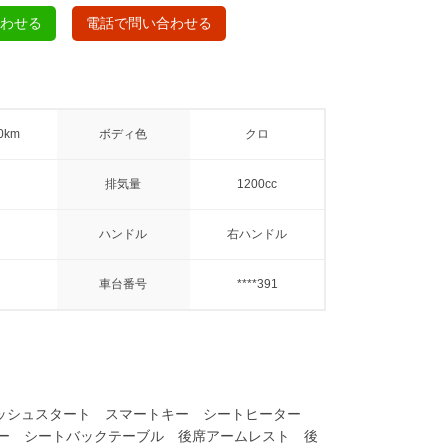
合わせる
電話で問い合わせる
0km
ボディ色
クロ
排気量
1200cc
ハンドル
右ハンドル
車台番号
****391
プ プッシュスタート スマートキー シートヒーター
ー シートバックテーブル 後席アームレスト 後