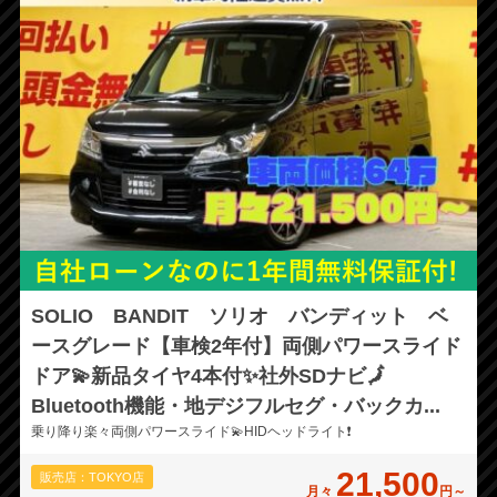
SOLIO BANDIT ソリオ バンディット ベ
ースグレード【車検2年付】両側パワースライド
ドア💫新品タイヤ4本付✨社外SDナビ🗾
Bluetooth機能・地デジフルセグ・バックカ...
乗り降り楽々両側パワースライド💫HIDヘッドライト❗
21,500
販売店：TOKYO店
月々
円～