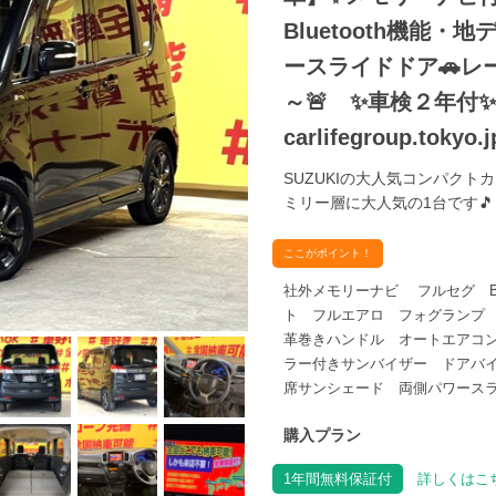
Bluetooth機能
ースライドドア🚗レ
～🚨 ✨車検２年付✨
carlifegroup.toky
SUZUKIの大人気コンパクト
ミリー層に大人気の1台です🎵
ここがポイント！
社外メモリーナビ フルセグ Blu
ト フルエアロ フォグランプ
革巻きハンドル オートエアコ
ラー付きサンバイザー ドアバ
席サンシェード 両側パワースラ
購入プラン
1年間無料保証付
詳しくはこち