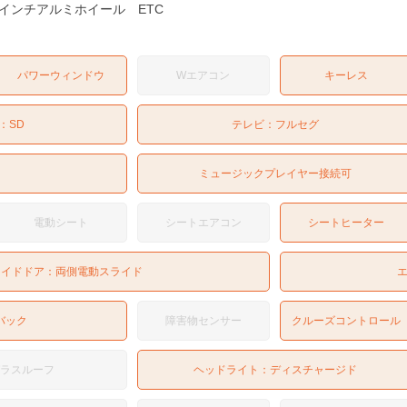
インチアルミホイール ETC
パワーウィンドウ
Wエアコン
キーレス
：
SD
テレビ：
フルセグ
ミュージックプレイヤー接続可
電動シート
シートエアコン
シートヒーター
ライドドア：
両側電動スライド
バック
障害物センサー
クルーズコントロール
ガラスルーフ
ヘッドライト：
ディスチャージド