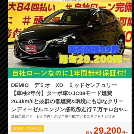
DEMIO デミオ XD ミッドセンチュリー
【車検2年付】ターボ車✨JC08モード燃費
26.4km/ℓと抜群の低燃費&環境にも◎なクリー
ンディーゼルエンジン搭載🌎走行７万キロ台✨...
燃費重視ディーゼル車両✨DVD再生可能マツダコネクトナビ付🎉
29,200
販売店：TOKYO店
月々
円～