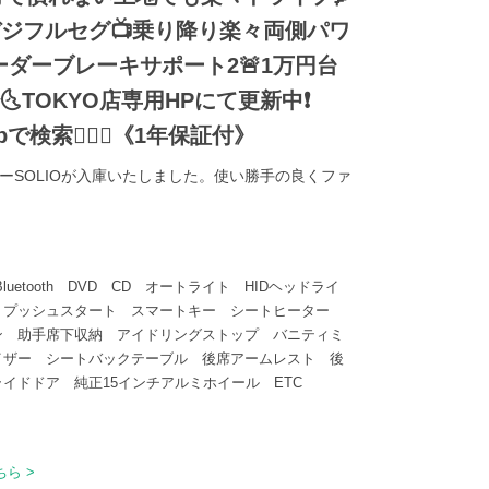
・地デジフルセグ📺乗り降り楽々両側パワ
ーダーブレーキサポート2🚨1万円台
🌜TOKYO店専用HPにて更新中❗
o.jpで検索🕵️‍♂️🌛《1年保証付》
カーSOLIOが入庫いたしました。使い勝手の良くファ
etooth DVD CD オートライト HIDヘッドライ
 プッシュスタート スマートキー シートヒーター
ン 助手席下収納 アイドリングストップ バニティミ
イザー シートバックテーブル 後席アームレスト 後
イドドア 純正15インチアルミホイール ETC
ら >