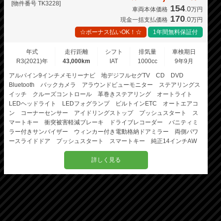
[物件番号 TK3228]
154
.0
車両本体価格
万円
170
.0
現金一括支払価格
万円
☆ボーナス払いOK！☆
1年間無料保証付
年式
走行距離
シフト
排気量
車検期日
R3(2021)年
43,000km
IAT
1000cc
9年9月
アルパイン9インチメモリーナビ 地デジフルセグTV CD DVD
Bluetooth バックカメラ アラウンドビューモニター ステアリングス
イッチ クルーズコントロール 革巻きステアリング オートライト
LEDヘッドライト LEDフォグランプ ビルトインETC オートエアコ
ン コーナーセンサー アイドリングストップ プッシュスタート ス
マートキー 衝突被害軽減ブレーキ ドライブレコーダー バニティミ
ラー付きサンバイザー ウィンカー付き電動格納ドアミラー 両側パワ
ースライドドア プッシュスタート スマートキー 純正14インチAW
詳しく見る