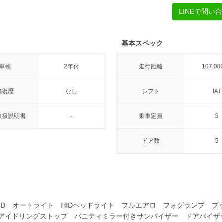
LINEで問い
基本スペック
車検
2年付
走行距離
107,00
修復歴
なし
シフト
IAT
取扱説明書
-
乗車定員
5
ドア数
5
VD CD オートライト HIDヘッドライト フルエアロ フォグラン
アイドリングストップ バニティミラー付きサンバイザー ドアバイザ