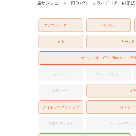
席サンシェード 両側パワースライドドア 純正15
エアコン・ クーラー
パワステ
ETC
カーナビ
オーディオ：
CD
Bluetooth
SD
3列シート
ウォークスルー
本革シート
ス
アイドリングストップ
カメラ：
電動リアゲート
サンルーフ・