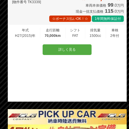
[物件番号 TK3339]
99
.0
車両本体価格
万円
115
.0
現金一括支払価格
万円
☆ボーナス払いOK！☆
1年間無料保証付
年式
走行距離
シフト
排気量
車検
H27(2015)年
70,000km
FAT
1500cc
2年付
詳しく見る