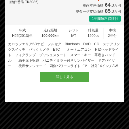
[物件番号 TK3085]
64
.0
車両本体価格
万円
85
.0
現金一括支払価格
万円
1年間無料保証付
年式
走行距離
シフト
排気量
車検
H25(2013)年
100,000km
IAT
1200cc
2年付
カロッツエリアSDナビ フルセグ Bluetooth DVD CD ステアリン
グスイッチ バックカメラ ETC オートエアコン ＨIDヘッドライ
ト フォグランプ プッシュスタート スマートキー 革巻きハンド
ル 助手席下収納 バニティミラー付きサンバイザー ドアバイザ
ー 後席サンシェード 両側パワースライドドア 社外14インチAW
詳しく見る