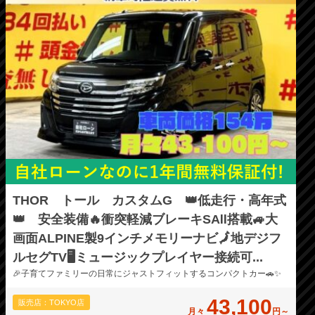
THOR トール カスタムG 👑低走行・高年式
👑 安全装備🔥衝突軽減ブレーキSAⅡ搭載🚙大
画面ALPINE製9インチメモリーナビ🗾地デジフ
ルセグTV🖥️ミュージックプレイヤー接続可...
🎉子育てファミリーの日常にジャストフィットするコンパクトカー🚗✨
43,100
販売店：TOKYO店
月々
円～