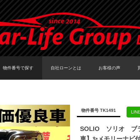
物件番号で探す
自社ローンとは
お客様の声
カーセンサーTOKY
グーネットTOKY
カーセンサー大阪
カーセンサー福岡
グーネット福岡店
物件番号 TK1491
LI
SOLIO ソリオ 
車】✨メモリーナビ付