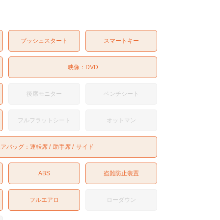
プッシュスタート
スマートキー
映像：
DVD
後席モニター
ベンチシート
フルフラットシート
オットマン
エアバッグ：
運転席
助手席
サイド
ABS
盗難防止装置
フルエアロ
ローダウン