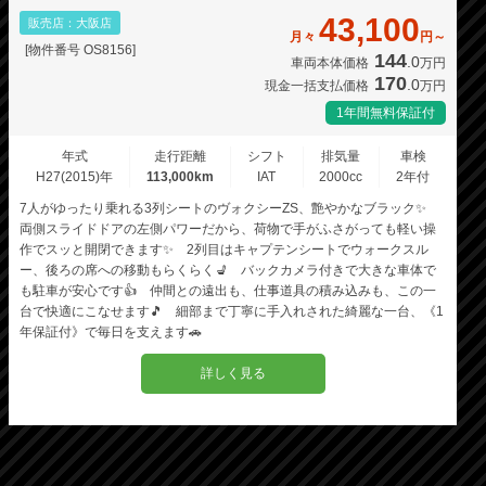
43,100
販売店：大阪店
月々
円～
[物件番号 OS8156]
144
.0
車両本体価格
万円
170
.0
現金一括支払価格
万円
1年間無料保証付
年式
走行距離
シフト
排気量
車検
H27(2015)年
113,000km
IAT
2000cc
2年付
7人がゆったり乗れる3列シートのヴォクシーZS、艶やかなブラック✨
両側スライドドアの左側パワーだから、荷物で手がふさがっても軽い操
作でスッと開閉できます✨ 2列目はキャプテンシートでウォークスル
ー、後ろの席への移動もらくらく💺 バックカメラ付きで大きな車体で
も駐車が安心です👍 仲間との遠出も、仕事道具の積み込みも、この一
台で快適にこなせます🎵 細部まで丁寧に手入れされた綺麗な一台、《1
年保証付》で毎日を支えます🚗
詳しく見る