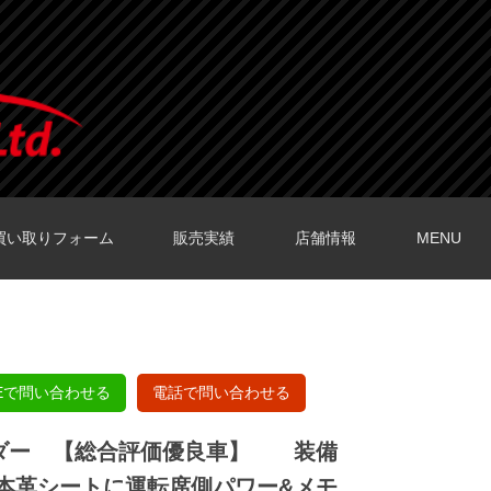
買い取りフォーム
販売実績
店舗情報
MENU
O店の口コミ
O店の口コミ
店の口コミ
店の口コミ
の口コミ
NEで問い合わせる
電話で問い合わせる
ダー 【総合評価優良車】 装備
 白本革シートに運転席側パワー&メモ