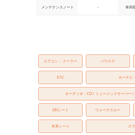
メンテナンスノート
-
車両
エアコン・ クーラー
パワステ
ETC
カーナビ
オーディオ：
CD
ミュージックサーバー
3列シート
ウォークスルー
本革シート
ス