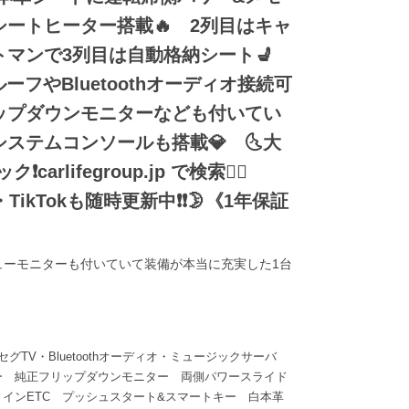
ートヒーター搭載🔥 2列目はキャ
トマンで3列目は自動格納シート💺
フやBluetoothオーディオ接続可
ップダウンモニターなども付いてい
システムコンソールも搭載💎 🌜大
rlifegroup.jp で検索🕵️‍♂️
ter・TikTokも随時更新中❗❗🌛《1年保証
ューモニターも付いていて装備が本当に充実した1台
セグTV・Bluetoothオーディオ・ミュージックサーバ
ー 純正フリップダウンモニター 両側パワースライド
インETC プッシュスタート&スマートキー 白本革