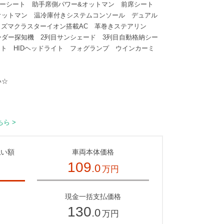
ーシート 助手席側パワー&オットマン 前席シート
オットマン 温冷庫付きシステムコンソール デュアル
ズマクラスターイオン搭載AC 革巻きステアリン
ダー探知機 2列目サンシェード 3列目自動格納シー
イト HIDヘッドライト フォグランプ ウインカーミ
い☆
ら >
払い額
車両本体価格
109
.0
万円
～
現金一括支払価格
130
.0
万円