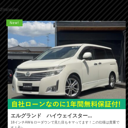
2minivan
New!
エルグランド ハイウェイスター...
18インチAW＆ローダウンで見た目もキマってます！この仕様は貴重で
すよ✌️✨