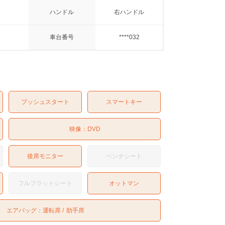
ハンドル
右ハンドル
車台番号
****032
プッシュスタート
スマートキー
映像：
DVD
後席モニター
ベンチシート
フルフラットシート
オットマン
エアバッグ：
運転席
助手席