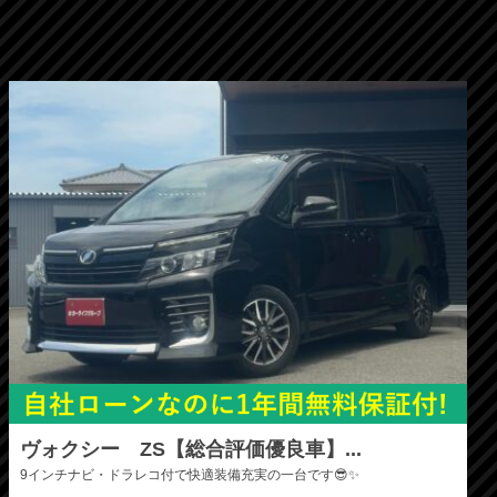
ヴォクシー ZS【総合評価優良車】...
9インチナビ・ドラレコ付で快適装備充実の一台です😎✨