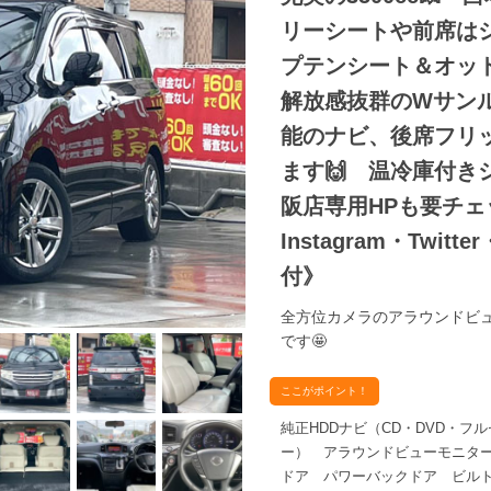
リーシートや前席はシ
プテンシート＆オッ
解放感抜群のWサンルー
能のナビ、後席フリ
ます🙌 温冷庫付き
阪店専用HPも要チェック❗ca
Instagram・Twit
付》
全方位カメラのアラウンドビ
です🤩
ここがポイント！
純正HDDナビ（CD・DVD・フル
ー） アラウンドビューモニタ
ドア パワーバックドア ビルト