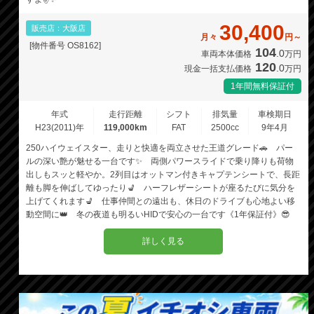
30,400
販売店：大阪店
月々
円～
[物件番号 OS8162]
104
.0
車両本体価格
万円
120
.0
現金一括支払価格
万円
1年間無料保証付
年式
走行距離
シフト
排気量
車検期日
H23(2011)年
119,000km
FAT
2500cc
9年4月
250ハイウェイスター、走りと快適を両立させた王道グレード🚗 パー
ルの深い艶が魅せる一台です✨ 両側パワースライドで乗り降りも荷物
出しもスッと軽やか。2列目はオットマン付きキャプテンシートで、長距
離も脚を伸ばしてゆったり💺 ハーフレザーシートが座るたびに気分を
上げてくれます💺 仕事仲間との遠出も、休日のドライブも心地よい移
動空間に👑 冬の夜道も明るいHIDで安心の一台です《1年保証付》😎
詳しく見る