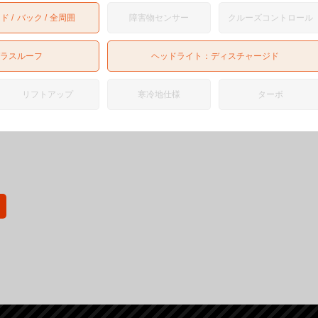
イド
バック
全周囲
障害物センサー
クルーズコントロール
ガラスルーフ
ヘッドライト：
ディスチャージド
リフトアップ
寒冷地仕様
ターボ