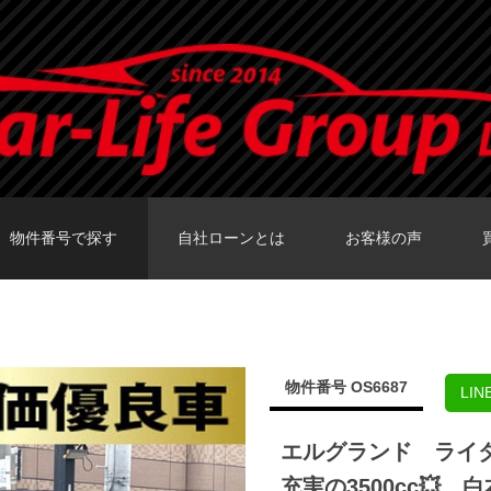
物件番号で探す
自社ローンとは
お客様の声
カーセンサーTOKY
グーネットTOKY
カーセンサー大阪
カーセンサー福岡
グーネット福岡店
物件番号 OS6687
LI
エルグランド ライ
充実の3500cc💥