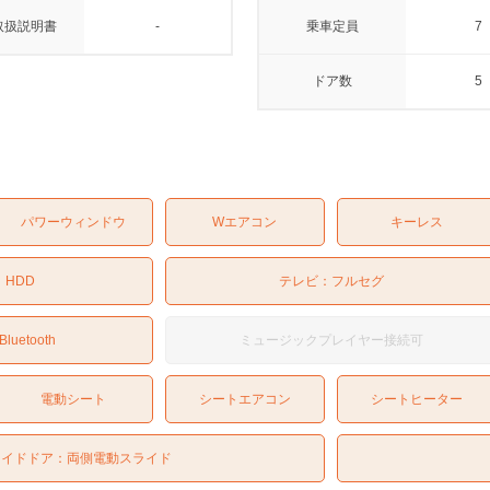
取扱説明書
-
乗車定員
7
ドア数
5
パワーウィンドウ
Wエアコン
キーレス
：
HDD
テレビ：
フルセグ
Bluetooth
ミュージックプレイヤー接続可
電動シート
シートエアコン
シートヒーター
ライドドア：
両側電動スライド