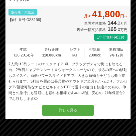
41,800
販売店：大阪店
月々
円～
[物件番号 OS8158]
144
.0
車両本体価格
万円
165
.0
現金一括支払価格
万円
1年間無料保証付
年式
走行距離
シフト
排気量
車検期日
H26(2014)年
110,000km
IAT
2000cc
9年12月
7人乗り3列シートのエスクァイア Xi、ブラックボディで街にも映える一
台。2列目キャプテンシート＆ウォークスルーなので、後ろの席への移動
もスイスイ。両側パワースライドドアで、大きな荷物も子どもも楽々乗
せられます。3列目を畳めば長尺物やアウトドア道具もたっぷり。フルセ
グTV視聴可能なナビとビルトインETCで週末の遠出も快適そのもの。仲
間との旅行にも送迎にも頼れる相棒です🚗✨💺🙌。安心の《1年保証付》
でお渡しします😊
詳しく見る