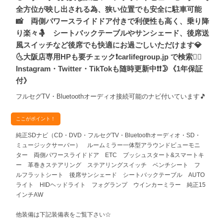
全方位が映し出される為、狭い位置でも安全に駐車可能
📸 両側パワースライドドア付きで利便性も高く、乗り降
り楽々🤱 シートバックテーブルやサンシェード、後席送
風スイッチなど後席でも快適にお過ごしいただけます💎
🌜大阪店専用HPも要チェック❗carlifegroup.jp で検索🕵️‍♂️
Instagram・Twitter・TikTokも随時更新中❗❗🌛《1年保証
付》
フルセグTV・Bluetoothオーディオ接続可能のナビ付いています🎵
ここがポイント！
純正SDナビ（CD・DVD・フルセグTV・Bluetoothオーディオ・SD・
ミュージックサーバー） ルームミラー一体型アラウンドビューモニ
ター 両側パワースライドドア ETC プッシュスタート&スマートキ
ー 革巻きステアリング ステアリングスイッチ ベンチシート フ
ルフラットシート 後席サンシェード シートバックテーブル AUTO
ライト HIDヘッドライト フォグランプ ウインカーミラー 純正15
インチAW
他装備は下記装備表をご覧下さい☆