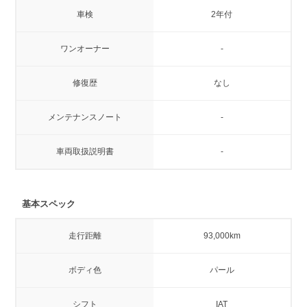
車検
2年付
ワンオーナー
-
修復歴
なし
メンテナンスノート
-
車両取扱説明書
-
基本スペック
走行距離
93,000km
ボディ色
パール
シフト
IAT