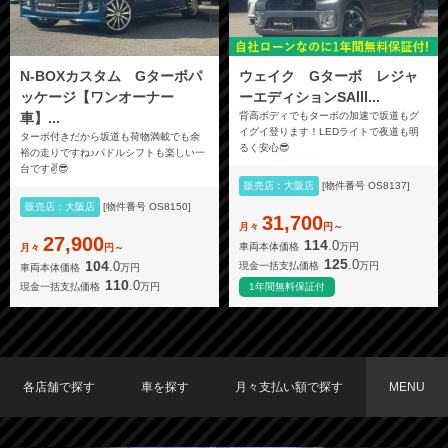
N-BOXカスタム Gターボパ
ウェイク Gターボ レジャ
ッケージ【ワンオーナー
ーエディションSAⅢ...
車】...
背高ボディでもターボの加速で坂道もグ
イグイ登ります！LEDライトで夜道も明
ターボ付きだから坂道も荷物満載でも余
るく安心😎
裕の走りですね♪パドルシフトも楽しい一
台です✌️😎
販売店：大阪店
[物件番号 OS8137]
販売店：大阪店
[物件番号 OS8150]
31,700
月々
円～
27,900
114
.0
車両本体価格
万円
月々
円～
125
.0
104
.0
現金一括支払価格
万円
車両本体価格
万円
110
.0
現金一括支払価格
万円
1年間無料保証付
各店舗で探す
車を探す
月々支払い額で探す
MENU
TOKYO店在庫車両
大阪店在庫車両
福岡店在庫車両
メーカーで探す
車種で探す
20,000円〜29,999円
30,000円〜39,999円
40,000円〜49,999円
〜19,999円
50,000円〜