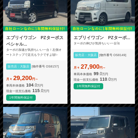
エブリイワゴン PZターボス
エブリイワゴン PZターボ...
ペシャル...
ターボの伸びが気持ちいい一台🚀
ターボの加速が気持ちいい一台！左側オ
ートステップで足元もラクですよ🙌✨
販売店：大阪店
[物件番号 OS8149]
27,900
販売店：大阪店
[物件番号 OS8157]
月々
円～
99
.0
車両本体価格
万円
29,200
110
.0
月々
円～
現金一括支払価格
万円
104
.0
車両本体価格
万円
1年間無料保証付
115
.0
現金一括支払価格
万円
1年間無料保証付