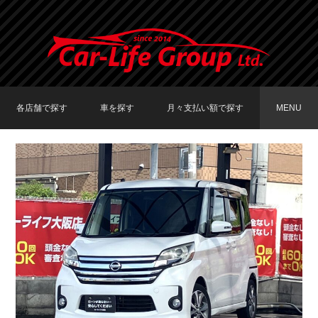
各店舗で探す
車を探す
月々支払い額で探す
MENU
TOKYO店在庫車両
大阪店在庫車両
福岡店在庫車両
メーカーで探す
車種で探す
20,000円〜29,999円
30,000円〜39,999円
40,000円〜49,999円
〜19,999円
50,000円〜