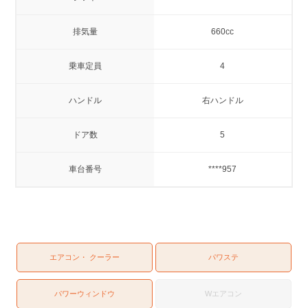
排気量
660cc
乗車定員
4
ハンドル
右ハンドル
ドア数
5
車台番号
****957
エアコン・ クーラー
パワステ
パワーウィンドウ
Wエアコン