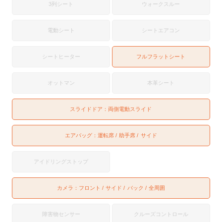
3列シート
ウォークスルー
電動シート
シートエアコン
シートヒーター
フルフラットシート
オットマン
本革シート
スライドドア：
両側電動スライド
エアバッグ：
運転席
助手席
サイド
アイドリングストップ
カメラ：
フロント
サイド
バック
全周囲
障害物センサー
クルーズコントロール