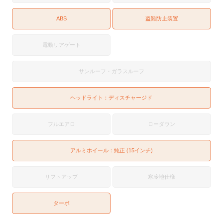
ABS
盗難防止装置
電動リアゲート
サンルーフ・ガラスルーフ
ヘッドライト：
ディスチャージド
フルエアロ
ローダウン
アルミホイール：純正 (15インチ)
リフトアップ
寒冷地仕様
ターボ