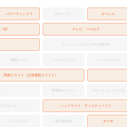
パワーウィンドウ
Wエアコン
キーレス
：
SD
テレビ：
フルセグ
ミュージックプレイヤー接続可
電動シート
シートエアコン
シートヒーター
ア：
両側スライド（左側電動スライド）
：-
障害物センサー
クルーズコントロール
ガラスルーフ
ヘッドライト：
ディスチャージド
リフトアップ
寒冷地仕様
ターボ