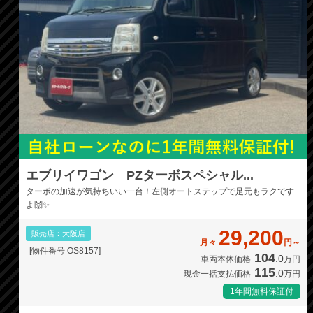
エブリイワゴン PZターボスペシャル...
ターボの加速が気持ちいい一台！左側オートステップで足元もラクです
よ🙌✨
29,200
販売店：大阪店
月々
円～
[物件番号 OS8157]
104
.0
車両本体価格
万円
115
.0
現金一括支払価格
万円
1年間無料保証付