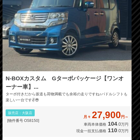
N-BOXカスタム Gターボパッケージ【ワンオ
ーナー車】...
ターボ付きだから坂道も荷物満載でも余裕の走りですね♪パドルシフトも
楽しい一台です✌️😎
27,900
販売店：大阪店
月々
円～
[物件番号 OS8150]
104
.0
車両本体価格
万円
110
.0
現金一括支払価格
万円