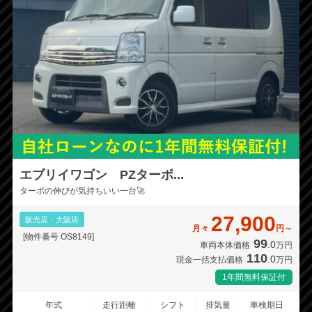
エブリイワゴン PZターボ...
ターボの伸びが気持ちいい一台🚀
27,900
販売店：大阪店
月々
円～
[物件番号 OS8149]
99
.0
車両本体価格
万円
110
.0
現金一括支払価格
万円
1年間無料保証付
年式
走行距離
シフト
排気量
車検期日