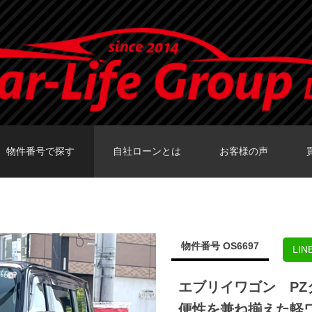
物件番号で探す
自社ローンとは
お客様の声
カーセンサーTOKY
グーネットTOKY
カーセンサー大阪
カーセンサー福岡
グーネット福岡店
物件番号 OS6697
LI
エブリイワゴン P
便性を兼ね揃えた軽