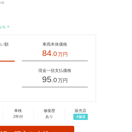
い☆
ら >
払い額
車両本体価格
84
.0
万円
～
現金一括支払価格
95
.0
万円
車検
修復歴
販売店
2年付
あり
大阪店