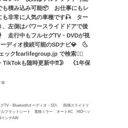
でも積み込み可能📦 お仕事にもレ
にも非常に人気の車種です🎣 ター
き、左側はパワースライドドアで後
 走行中もフルセグTV・DVDが視
hオーディオ接続可能のSDナビ💎 🌜
carlifegroup.jp で検索🕵️‍♂️
ter・TikTokも随時更新中❗❗🌛 《1年保
🔯
グTV・Bluetoothオーディオ・SD） 両側スライドド
ルフラットシート 電格ミラー オートAC HIDヘッ
3インチAW