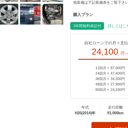
他装備は下記装備表をご覧下さ
購入プラン
1年間無料保証付
詳しくはこち
自社ローンでの月々支
24,100
円
12回月々 87,000円
24回月々 47,400円
36回月々 34,300円
48回月々 27,900円
60回月々 24,100円
年式
走行距離
H26(2014)年
93,000km