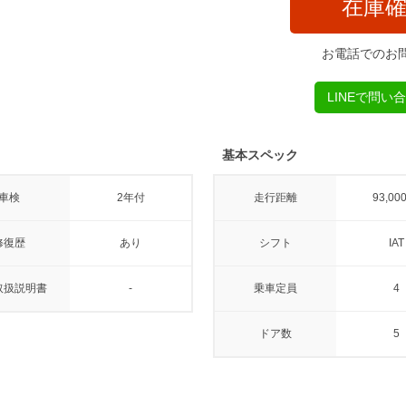
在庫
お電話でのお
LINEで問い
基本スペック
車検
2年付
走行距離
93,00
修復歴
あり
シフト
IAT
取扱説明書
-
乗車定員
4
ドア数
5