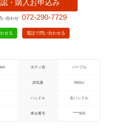
確認・購入お申込み
072-290-7729
問い合わせ
合わせる
電話で問い合わせる
0km
ボディ色
パープル
排気量
660cc
ハンドル
右ハンドル
車台番号
****925