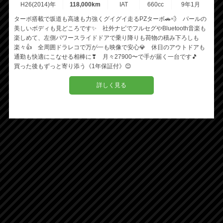
H26(2014)年
118,000km
IAT
660cc
9年1月
ターボ搭載で坂道も高速も力強くグイグイ走るPZターボ🚗💨 パールの
美しいボディも見どころです✨ 社外ナビでフルセグやBluetooth音楽も
楽しめて、左側パワースライドドアで乗り降りも荷物の積み下ろしも
楽々👍 全周囲ドラレコで万が一も映像で安心💎 休日のアウトドアも
通勤も快適にこなせる相棒に❣ 月々27900〜で手が届く一台です🎵
買った後もずっと寄り添う《1年保証付》😊
詳しく見る