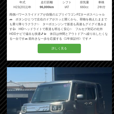
年式
走行距離
シフト
排気量
車検
H23(2011)年
96,000km
IAT
660cc
2年付
両側パワースライドドアが自慢のエブリイワゴンPZターボスペシャル
🚗 ボタンひとつで左右のドアがスッと開くから、荷物を抱えたままで
も乗り降りラクラク✨ ターボエンジンで坂道も高速もグイグイ進みま
す👍 HIDヘッドライトで夜道も明るく安心✨ フルセグ対応の社外
HDDナビで遠出も快適🎵💫 休日は仲間とアウトドアへ繰り出したくな
る一台です🚗 前向きな一歩を応援する《1年保証付》です📌
詳しく見る