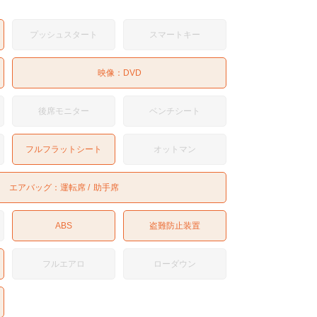
プッシュスタート
スマートキー
映像：
DVD
後席モニター
ベンチシート
フルフラットシート
オットマン
エアバッグ：
運転席
助手席
ABS
盗難防止装置
フルエアロ
ローダウン