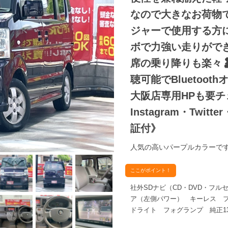
なので大きなお荷物
ジャーで使用する方
ボで力強い走りがで
席の乗り降りも楽々
聴可能でBluetoot
大阪店専用HPも要チェック❗
Instagram・Twit
証付》
人気の高いパープルカラーです
ここがポイント！
社外SDナビ（CD・DVD・フルセ
ア（左側パワー） キーレス フ
ドライト フォグランプ 純正1