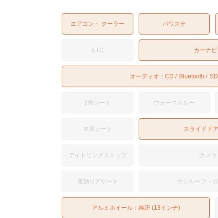
エアコン・ クーラー
パワステ
ETC
カーナビ
オーディオ：
CD
Bluetooth
SD
3列シート
ウォークスルー
本革シート
スライドド
アイドリングストップ
カメラ
電動リアゲート
サンルーフ・
アルミホイール：純正 (13インチ)