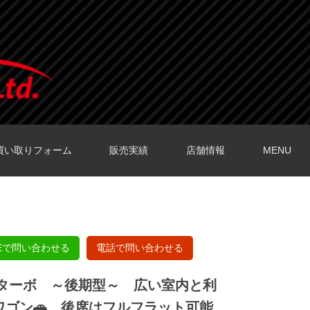
買い取りフォーム
販売実績
店舗情報
MENU
O店の口コミ
O店の口コミ
店の口コミ
店の口コミ
の口コミ
NEで問い合わせる
電話で問い合わせる
Zターボ ～後期型～ 広い室内と利
ワゴン🚗 後席はフルフラット可能