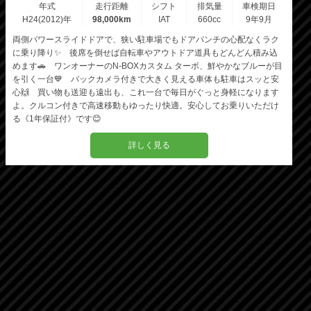
年式
走行距離
シフト
排気量
車検期日
H24(2012)年
98,000km
IAT
660cc
9年9月
両側パワースライドドアで、狭い駐車場でもドアパンチの心配なくラク
に乗り降り✨ 後席を倒せば自転車やアウトドア道具もどんどん積み込
めます🚗 ワンオーナーのN-BOXカスタム ターボ、鮮やかなブルーが目
を引く一台💙 バックカメラ付きで大きく見える車体も駐車はスッと安
心🙌 買い物も送迎も遠出も、これ一台で毎日がぐっと身軽になります
よ。クルコン付きで高速移動もゆったり快適。安心してお乗りいただけ
る《1年保証付》です😊
詳しく見る