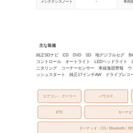
メンテナンスノート
-
車両
主な装備
純正SDナビ CD DVD SD 地デジフルセグ 
コントロール オートライト LEDヘッドライト
ニタリング コーナーセンサー 車線逸脱警報 ウ
ッシュスタート 純正17インチAW ドライブレコ
エアコン・ クーラー
パワステ
ETC
カーナビ
オーディオ：
CD
Bluetooth
SD