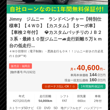
Jimny ジムニー ランドベンチャー【特別仕
様車】【４ＷＤ】【カスタム】【ターボ車】
【車検２年付】 💎カスタムバッチリのＪＢ２
３系・最終１０型ジムニー🚙走行距離５万ｋｍ
台の低走行...
４ＷＤ切替付（電子制御）・悪路走行もＯＫ！！ジムニー好きの方必見
の１台(#^^#)
40,600
販売店：福岡店
月々
円～
[物件番号 FU1922]
144
.0
車両本体価格
万円
160
.0
現金一括支払価格
万円
☆ボーナス払いOK！☆
1年間無料保証付
年式
走行距離
シフト
排気量
車検
H27(2015)年
54,000km
FAT
660cc
2年付
ストラーダSDナビ CD DVD SD 地デジフルセグ ハンズフリー