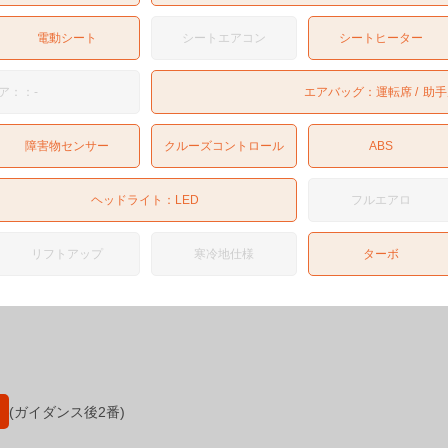
電動シート
シートエアコン
シートヒーター
ア：：-
エアバッグ：
運転席
助手
障害物センサー
クルーズコントロール
ABS
ヘッドライト：
LED
フルエアロ
リフトアップ
寒冷地仕様
ターボ
(ガイダンス後2番)