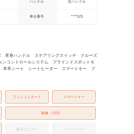
ハンドル
右ハンドル
車台番号
****525
ETC 革巻ハンドル ステアリングスイッチ クルーズ
ションコントロールシステム ブラインドスポットモ
 本革シート シートヒーター スマートキー プ
プッシュスタート
スマートキー
映像：
DVD
後席モニター
ベンチシート