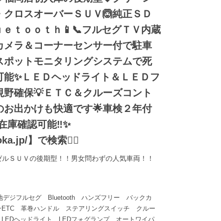
・クロスオーバーＳＵＶ🙆純正ＳＤ
ｕｅｔｏｏｔｈ📱📞フルセグＴＶ内蔵
ドカメラ＆コーナーセンサー付で駐車
ドスポットモニタリングシステムで死
可能✨ＬＥＤヘッドライト＆ＬＥＤフ
視野確保💡ＥＴＣ＆クルーズコント
のお出かけも快適です🌟車検２年付
も在庫確認可能‼✨
ka.jp/】で検索🕵️‍♂️
ーゼルＳＵＶの後期型！！男女問わずの人気車両！！
地デジフルセグ Bluetooth ハンズフリー バックカ
ETC 革巻ハンドル ステアリングスイッチ クルー
LEDヘッドライト LEDフォグランプ オートワイパ