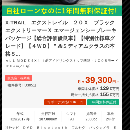
X-TRAIL エクストレイル ２０Ｘ ブラック
エクストリーマーＸ エマージェンシーブレーキ
パッケージ【総合評価優良車】【特別仕様車グ
レード】【４ＷＤ】＂⛺ミディアムクラスの本
格Ｓ...
ＡＬＬ ＭＯＤＥ４✕４-ｉ🌈アイドリングストップ機能・ＪＣ０８モード
16.0Ｋｍ／Ｌ🍃
39,300
販売店：福岡店
月々
円～
[物件番号 FU3051]
129
.0
車両本体価格
万円
155
.0
現金一括支払価格
万円
☆ボーナス払いOK！☆
1年間無料保証付
年式
走行距離
シフト
排気量
車検
H29(2017)年
107,000km
FAT
2000cc
2年付
社外ナビ ＤＶＤ Ｂｌｕｅｔｏｏｔｈ フルセグ バックカメラ Ｅ