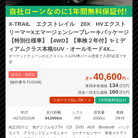
X-TRAIL エクストレイル 20X HVエクスト
リーマーXエマージェンシーブレーキパッケージ
【特別仕様車】【4WD】【車検２年付】✨ミデ
ィアムクラス本格SUV・オールモード4X...
オーテックチューンのエクストレイルHV🌟パール塗装で入荷‼️必見です
😲
40,600
販売店：福岡店
月々
円～
[物件番号 FU3048]
134
.0
車両本体価格
万円
160
.0
現金一括支払価格
万円
☆ボーナス払いOK！☆
1年間無料保証付
年式
走行距離
シフト
排気量
車検
H27(2015)年
94,000km
FAT
2000cc
2年付
純正SDナビ 地デジフルセグTV CD DVD AUX Bluetooth バック
カメラ アラウンドビューモニター コーナーセンサー 革巻ステアリ