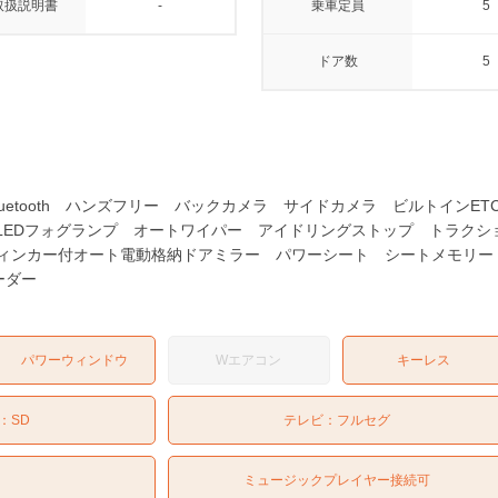
取扱説明書
-
乗車定員
5
ドア数
5
Bluetooth ハンズフリー バックカメラ サイドカメラ ビルトイン
 LEDフォグランプ オートワイパー アイドリングストップ トラク
ィンカー付オート電動格納ドアミラー パワーシート シートメモリー
ーダー
パワーウィンドウ
Wエアコン
キーレス
：
SD
テレビ：
フルセグ
ミュージックプレイヤー接続可