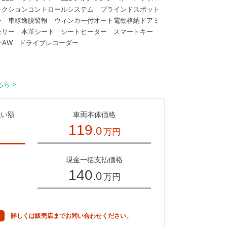
ラクションコントロールシステム ブラインドスポット
ー 車線逸脱警報 ウィンカー付オート電動格納ドアミ
モリー 本革シート シートヒーター スマートキー
チAW ドライブレコーダー
ら >
払い額
車両本体価格
119
.0
万円
～
現金一括支払価格
140
.0
万円
詳しくは販売店までお問い合わせください。