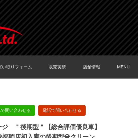
買い取りフォーム
販売実績
店舗情報
MENU
O店の口コミ
O店の口コミ
店の口コミ
店の口コミ
の口コミ
NEで問い合わせる
電話で問い合わせる
ッケージ ＂後期型＂【総合評価優良車】
福岡店初入庫の後期型💎クリーン