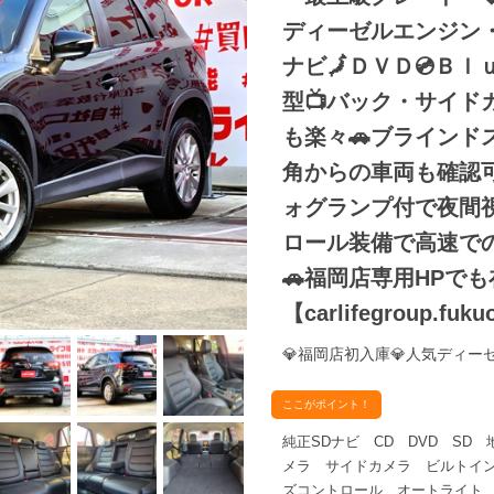
ディーゼルエンジン
ナビ🗾ＤＶＤ💿Ｂｌ
型📺バック・サイ
も楽々🚗ブライン
角からの車両も確認
ォグランプ付で夜間
ロール装備で高速で
🚗福岡店専用HPで
【carlifegroup.fukuo
💎福岡店初入庫💎人気ディ
ここがポイント！
純正SDナビ CD DVD SD 
メラ サイドカメラ ビルトイン
ズコントロール オートライト 