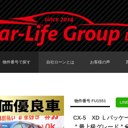
物件番号で探す
自社ローンとは
お客様の声
カーセンサーTOKY
グーネットTOKY
カーセンサー大阪
カーセンサー福岡
グーネット福岡店
物件番号 FU1551
LI
CX-5 XD Ｌパ
＂最上級グレード＂