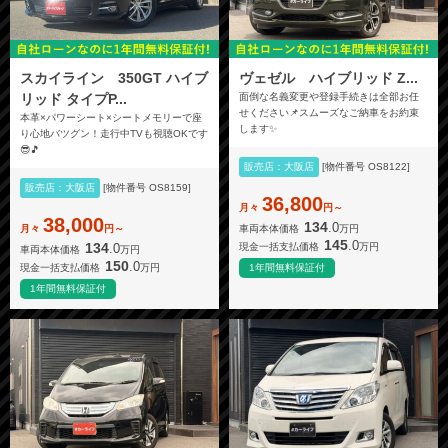
スカイライン 350GT ハイブ
ヴェゼル ハイブリッド Z...
リッド タイプP...
面倒な名義変更や登録手続きは全部お任
せください📌スムーズなご納車をお約束
本革×パワーシート×シートメモリーで座
します✨
り心地バツグン！走行中TVも視聴OKです
😎🎵
販売店：大阪店
[物件番号 OS8122]
販売店：大阪店
[物件番号 OS8159]
36,800
月々
円～
38,000
134
.0
車両本体価格
万円
月々
円～
145
.0
134
.0
現金一括支払価格
万円
車両本体価格
万円
150
.0
現金一括支払価格
万円
1年間無料保証付
1年間無料保証付