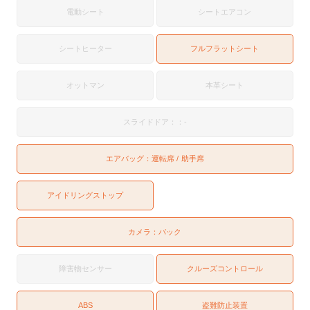
電動シート
シートエアコン
シートヒーター
フルフラットシート
オットマン
本革シート
スライドドア：：-
エアバッグ：
運転席
助手席
アイドリングストップ
カメラ：
バック
障害物センサー
クルーズコントロール
ABS
盗難防止装置