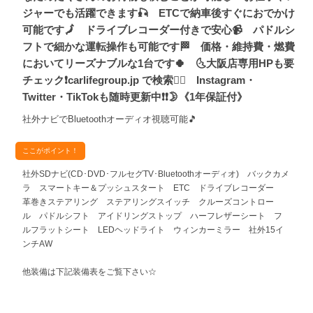
ジャーでも活躍できます🎣 ETCで納車後すぐにおでかけ
可能です🗾 ドライブレコーダー付きで安心📹 パドルシ
フトで細かな運転操作も可能です🏁 価格・維持費・燃費
においてリーズナブルな1台です🍀 🌜大阪店専用HPも要
チェック❗carlifegroup.jp で検索🕵️‍♂️ Instagram・
Twitter・TikTokも随時更新中❗❗🌛《1年保証付》
社外ナビでBluetoothオーディオ視聴可能🎵
ここがポイント！
社外SDナビ(CD･DVD･フルセグTV･Bluetoothオーディオ) バックカメ
ラ スマートキー＆プッシュスタート ETC ドライブレコーダー
革巻きステアリング ステアリングスイッチ クルーズコントロー
ル パドルシフト アイドリングストップ ハーフレザーシート フ
ルフラットシート LEDヘッドライト ウィンカーミラー 社外15イ
ンチAW
他装備は下記装備表をご覧下さい☆