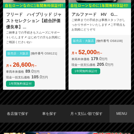
フリード ハイブリッド ジャ
アルファード HV G...
ストセレクション【総合評価
ご納車までの手続きは事務スタッフがし
っかりサポートいたします📌ご不明点も
優良車】...
お気軽にどうぞ🫧
ご納車までの手続きもスムーズにサポー
トいたします📌 はじめての方もお気軽に
販売店：大阪店
[物件番号 OS8108]
ご相談くださいね✨
52,000
月々
円～
販売店：大阪店
[物件番号 OS8121]
179
.0
車両本体価格
万円
26,600
205
.0
現金一括支払価格
万円
月々
円～
89
.0
1年間無料保証付
車両本体価格
万円
105
.0
現金一括支払価格
万円
1年間無料保証付
各店舗で探す
車を探す
月々支払い額で探す
MENU
TOKYO店在庫車両
大阪店在庫車両
福岡店在庫車両
メーカーで探す
車種で探す
20,000円〜29,999円
30,000円〜39,999円
40,000円〜49,999円
〜19,999円
50,000円〜