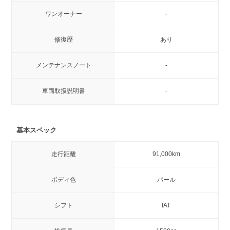
ワンオーナー
-
修復歴
あり
メンテナンスノート
-
車両取扱説明書
-
基本スペック
走行距離
91,000km
ボディ色
パール
シフト
IAT