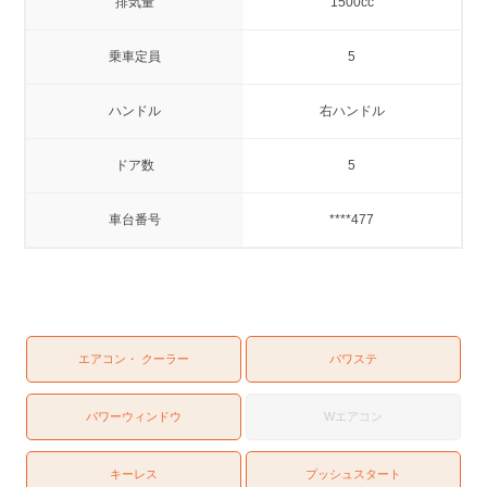
排気量
1500cc
乗車定員
5
ハンドル
右ハンドル
ドア数
5
車台番号
****477
エアコン・ クーラー
パワステ
パワーウィンドウ
Wエアコン
キーレス
プッシュスタート