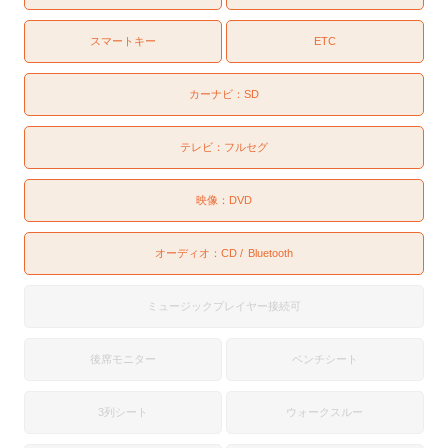
スマートキー
ETC
カーナビ：
SD
テレビ：
フルセグ
映像：
DVD
オーディオ：
CD
Bluetooth
ミュージックプレイヤー接続可
後席モニター
ベンチシート
3列シート
ウォークスルー