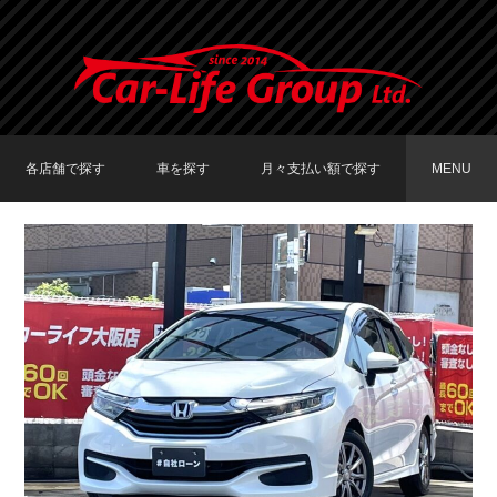
各店舗で探す
車を探す
月々支払い額で探す
MENU
TOKYO店在庫車両
大阪店在庫車両
福岡店在庫車両
メーカーで探す
車種で探す
20,000円〜29,999円
30,000円〜39,999円
40,000円〜49,999円
〜19,999円
50,000円〜