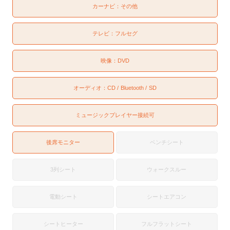
カーナビ：
その他
テレビ：
フルセグ
映像：
DVD
オーディオ：
CD
Bluetooth
SD
ミュージックプレイヤー接続可
後席モニター
ベンチシート
3列シート
ウォークスルー
電動シート
シートエアコン
シートヒーター
フルフラットシート