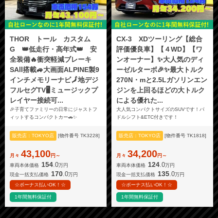
THOR トール カスタム
CX-3 XDツーリング【総合
G 👑低走行・高年式👑 安
評価優良車】【４WD】【ワ
全装備🔥衝突軽減ブレーキ
ンオーナー】✨大人気のディ
SAⅡ搭載🚙大画面ALPINE製9
ーゼルターボ🎉✨最大トルク
インチメモリーナビ🗾地デジ
270N・mと2.5Lガソリンエン
フルセグTV🖥️ミュージックプ
ジンを上回るほどの大トルク
レイヤー接続可...
による優れた...
🎉子育てファミリーの日常にジャストフ
大人気コンパクトサイズのSUVです！パ
ィットするコンパクトカー🚗✨
ドルシフト&ETC付きです！
販売店：TOKYO店
[物件番号 TK3228]
販売店：TOKYO店
[物件番号 TK1818]
43,100
34,200
月々
円～
月々
円～
154
124
.0
.0
車両本体価格
万円
車両本体価格
万円
170
135
.0
.0
現金一括支払価格
万円
現金一括支払価格
万円
☆ボーナス払いOK！☆
☆ボーナス払いOK！☆
1年間無料保証付
1年間無料保証付