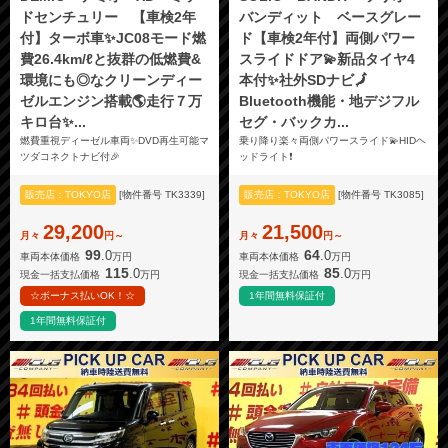
ドセンチュリー 【車検2年
バンディット ベースグレー
付】ターボ車✨JC08モード燃
ド【車検2年付】両側パワー
費26.4km/ℓと抜群の低燃費&
スライドドア💫新品タイヤ4
環境にも◎なクリーンディー
本付✨社外SDナビ🗾
ゼルエンジン搭載🌎走行７万
Bluetooth機能・地デジフル
キロ台✨...
セグ・バックカ...
燃費重視ディーゼル車両✨DVD再生可能マ
乗り降り楽々両側パワースライド💫HIDヘ
ツダコネクトナビ付🎉
ッドライト❗
販売店：TOKYO店
[物件番号 TK3339]
販売店：TOKYO店
[物件番号 TK3085]
29,200
21,500
月々
円～
月々
円～
99
64
.0
.0
車両本体価格
万円
車両本体価格
万円
115
85
.0
.0
現金一括支払価格
万円
現金一括支払価格
万円
☆ボーナス払いOK！☆
1年間無料保証付
1年間無料保証付