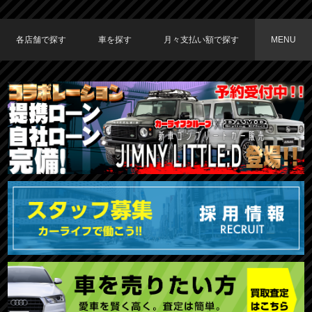
各店舗で探す
車を探す
月々支払い額で探す
MENU
TOKYO店在庫車両
大阪店在庫車両
福岡店在庫車両
メーカーで探す
車種で探す
20,000円〜29,999円
30,000円〜39,999円
40,000円〜49,999円
〜19,999円
50,000円〜