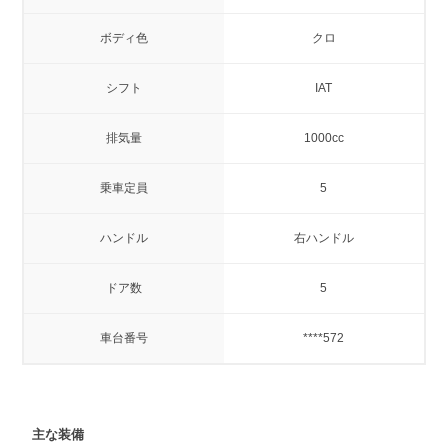
ボディ色
クロ
シフト
IAT
排気量
1000cc
乗車定員
5
ハンドル
右ハンドル
ドア数
5
車台番号
****572
主な装備