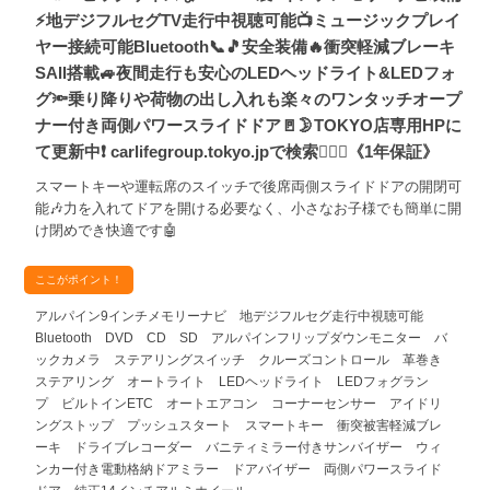
⚡地デジフルセグTV走行中視聴可能📺ミュージックプレイ
ヤー接続可能Bluetooth📞🎵安全装備🔥衝突軽減ブレーキ
SAⅡ搭載🚙夜間走行も安心のLEDヘッドライト&LEDフォ
グ🔦乗り降りや荷物の出し入れも楽々のワンタッチオープ
ナー付き両側パワースライドドア🚪🌛TOKYO店専用HPに
て更新中❗ carlifegroup.tokyo.jpで検索🕵️‍♂️🌛《1年保証》
スマートキーや運転席のスイッチで後席両側スライドドアの開閉可
能🎶力を入れてドアを開ける必要なく、小さなお子様でも簡単に開
け閉めでき快適です🤖
ここがポイント！
アルパイン9インチメモリーナビ 地デジフルセグ走行中視聴可能
Bluetooth DVD CD SD アルパインフリップダウンモニター バ
ックカメラ ステアリングスイッチ クルーズコントロール 革巻き
ステアリング オートライト LEDヘッドライト LEDフォグラン
プ ビルトインETC オートエアコン コーナーセンサー アイドリ
ングストップ プッシュスタート スマートキー 衝突被害軽減ブレ
ーキ ドライブレコーダー バニティミラー付きサンバイザー ウィ
ンカー付き電動格納ドアミラー ドアバイザー 両側パワースライド