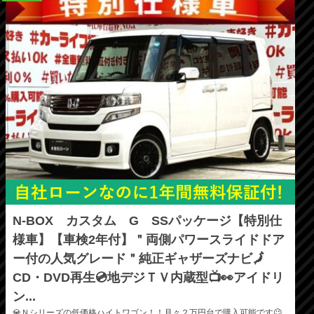
N-BOX カスタム G SSパッケージ【特別仕
様車】【車検2年付】＂両側パワースライドドア
ー付の人気グレード＂純正ギャザーズナビ🗾
CD・DVD再生💿地デジＴＶ内蔵型📺👀アイドリ
ン...
💎Ｎシリーズの低価格ハイトワゴン！！月々２万円台で購入可能です😉