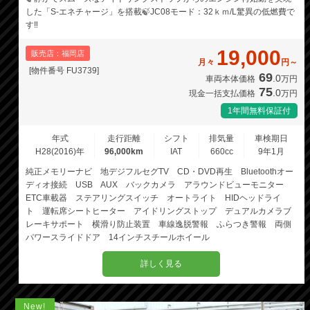
した「S‐エネチャージ」を搭載🍃JC08モード：32ｋｍ/L驚異の低燃費で
す‼️
19,000
販売店：福岡店
月々
円～
[物件番号 FU3739]
69
.0
車両本体価格
万円
75
.0
現金一括支払価格
万円
1年間無料保証付
年式
走行距離
シフト
排気量
車検期日
H28(2016)年
96,000km
IAT
660cc
9年1月
純正メモリーナビ 地デジフルセグTV CD・DVD再生 Bluetoothオー
ディオ接続 USB AUX バックカメラ アラウンドビューモニター
ETC車載器 ステアリングスイッチ オートライト HIDヘッドライ
ト 運転席シートヒーター アイドリングストップ デュアルカメラブ
レーキサポート 横滑り防止装置 車線逸脱警報 ふらつき警報 両側
パワースライドドア 14インチスチールホイール
詳しく見る
New!