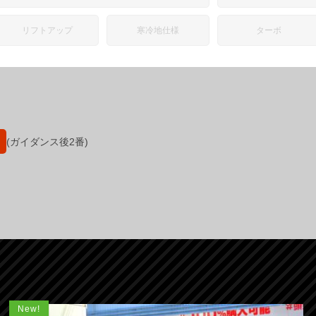
リフトアップ
寒冷地仕様
ターボ
(ガイダンス後2番)
New!