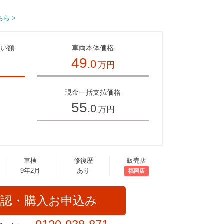
ら >
払い額
車両本体価格
49
.0
万円
～
現金一括支払価格
55
.0
万円
車検
修復歴
販売店
9年2月
あり
福岡店
確認・購入お申込み