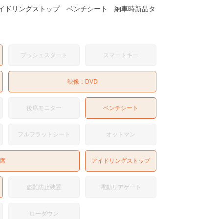
イドリングストップ ベンチシート 納車時新品タ
プッシュスタート
スマートキー
映像：
DVD
後席モニター
ベンチシート
フルフラットシート
オットマン
席
アイドリングストップ
盗難防止装置
電動リアゲート
ローダウン