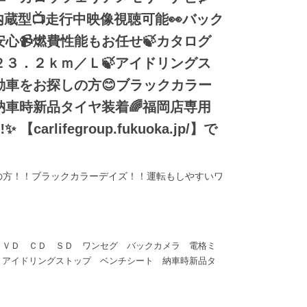
内蔵型📺走行中映像視聴可能👀バック
心📹燃費性能もお任せ🍃カタログ
２３．２ｋｍ／Ｌ🍃アイドリングス
動車をお探しの方😊ブラックカラー
納車時新品タイヤ装着🌈福岡店専用
arlifegroup.fukuoka.jp/】で
の方！！ブラックカラーデイズ！！運転もしやすいワ
ＤＶＤ ＣＤ ＳＤ ワンセグ バックカメラ 電格ミ
 アイドリングストップ ベンチシート 納車時新品タ