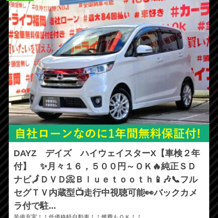
DAYZ デイズ ハイウェイスターX【車検２年
付】 ✨月々１６，５００円～ＯＫ🔥純正ＳＤ
ナビ🗾ＤＶＤ📀Ｂｌｕｅｔｏｏｔｈ📱🎶📞フル
セグＴＶ内蔵型📺走行中視聴可能👀バックカメ
ラ付で駐...
装備充実！！低価格軽自動車！！燃費もＯＫ！！