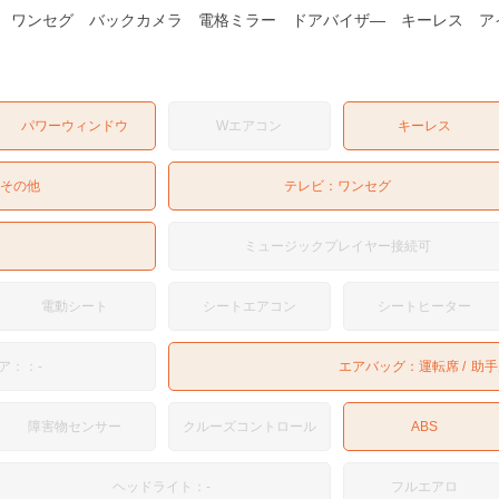
 ワンセグ バックカメラ 電格ミラー ドアバイザ― キーレス ア
パワーウィンドウ
Wエアコン
キーレス
：
その他
テレビ：
ワンセグ
ミュージックプレイヤー接続可
電動シート
シートエアコン
シートヒーター
ア：：-
エアバッグ：
運転席
助手
障害物センサー
クルーズコントロール
ABS
ヘッドライト：-
フルエアロ