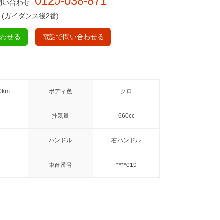
0120-038-871
問い合わせ
(ガイダンス後2番)
合わせる
電話で問い合わせる
0km
ボディ色
クロ
排気量
660cc
ハンドル
右ハンドル
車台番号
****019