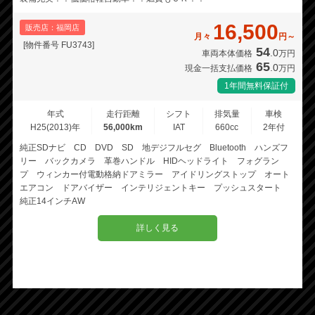
16,500
販売店：福岡店
月々
円～
[物件番号 FU3743]
54
.0
車両本体価格
万円
65
.0
現金一括支払価格
万円
1年間無料保証付
年式
走行距離
シフト
排気量
車検
H25(2013)年
56,000km
IAT
660cc
2年付
純正SDナビ CD DVD SD 地デジフルセグ Bluetooth ハンズフ
リー バックカメラ 革巻ハンドル HIDヘッドライト フォグラン
プ ウィンカー付電動格納ドアミラー アイドリングストップ オート
エアコン ドアバイザー インテリジェントキー プッシュスタート
純正14インチAW
詳しく見る