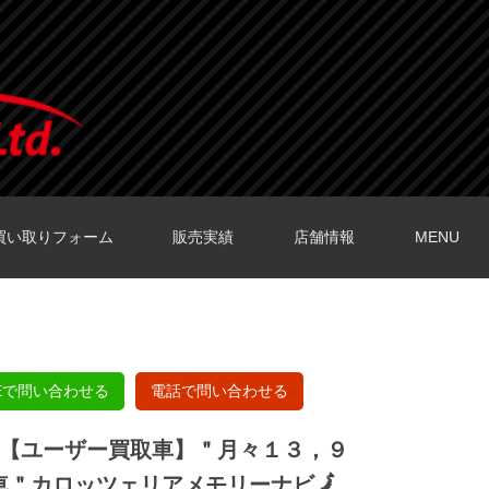
買い取りフォーム
販売実績
店舗情報
MENU
O店の口コミ
O店の口コミ
店の口コミ
店の口コミ
の口コミ
NEで問い合わせる
電話で問い合わせる
 【ユーザー買取車】＂月々１３，９
車＂カロッツェリアメモリーナビ🗾