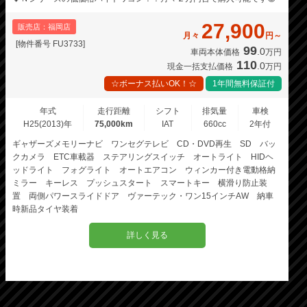
27,900
販売店：福岡店
月々
円～
[物件番号 FU3733]
99
.0
車両本体価格
万円
110
.0
現金一括支払価格
万円
☆ボーナス払いOK！☆
1年間無料保証付
年式
走行距離
シフト
排気量
車検
H25(2013)年
75,000km
IAT
660cc
2年付
ギャザーズメモリーナビ ワンセグテレビ CD・DVD再生 SD バッ
クカメラ ETC車載器 ステアリングスイッチ オートライト HIDヘ
ッドライト フォグライト オートエアコン ウィンカー付き電動格納
ミラー キーレス プッシュスタート スマートキー 横滑り防止装
置 両側パワースライドドア ヴァーテック・ワン15インチAW 納車
時新品タイヤ装着
詳しく見る