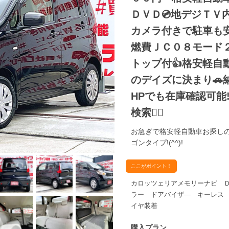
ＤＶＤ💿地デジＴＶ
カメラ付きで駐車も安
燃費ＪＣ０８モード
トップ付👍格安軽自
のデイズに決まり🚗
HPでも在庫確認可能‼✨ 【c
検索🕵️‍♂️
お急ぎで格安軽自動車お探し
ゴンタイプ!(^^)!
ここがポイント！
カロッツェリアメモリーナビ 
ラー ドアバイザ― キーレス
イヤ装着
購入プラン