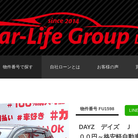
物件番号で探す
自社ローンとは
お客様の声
カーセンサーTOKY
グーネットTOKY
カーセンサー大阪
カーセンサー福岡
グーネット福岡店
物件番号 FU1598
LI
DAYZ デイズ Ｊ
００円～格安軽自動