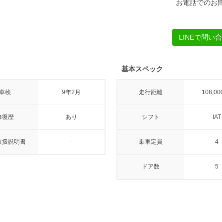
お電話でのお
LINEで問い
基本スペック
車検
9年2月
走行距離
108,00
修復歴
あり
シフト
IAT
取扱説明書
-
乗車定員
4
ドア数
5