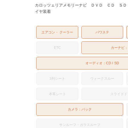
カロッツェリアメモリーナビ ＤＶＤ ＣＤ ＳＤ
イヤ装着
エアコン・ クーラー
パワステ
ETC
カーナビ
オーディオ：
CD
SD
3列シート
ウォークスルー
本革シート
スライドド
カメラ：
バック
サンルーフ・ガラスルーフ