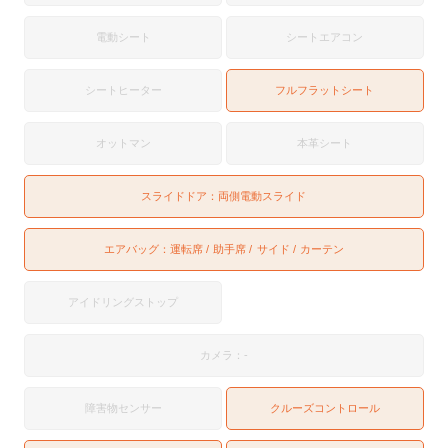
電動シート
シートエアコン
シートヒーター
フルフラットシート
オットマン
本革シート
スライドドア：
両側電動スライド
エアバッグ：
運転席
助手席
サイド
カーテン
アイドリングストップ
カメラ：-
障害物センサー
クルーズコントロール