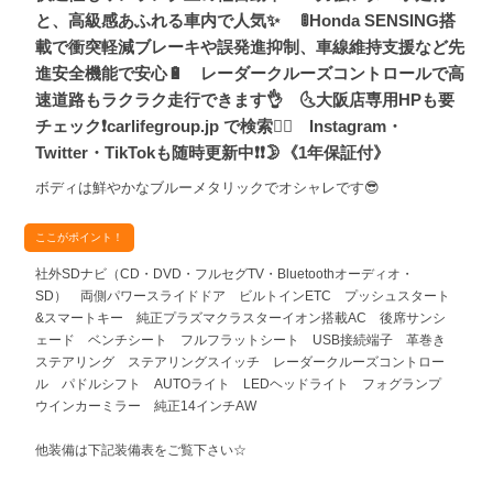
と、高級感あふれる車内で人気✨ 🚦Honda SENSING搭
載で衝突軽減ブレーキや誤発進抑制、車線維持支援など先
進安全機能で安心🔋 レーダークルーズコントロールで高
速道路もラクラク走行できます👌 🌜大阪店専用HPも要
チェック❗carlifegroup.jp で検索🕵️‍♂️ Instagram・
Twitter・TikTokも随時更新中❗❗🌛《1年保証付》
ボディは鮮やかなブルーメタリックでオシャレです😎
ここがポイント！
社外SDナビ（CD・DVD・フルセグTV・Bluetoothオーディオ・
SD） 両側パワースライドドア ビルトインETC プッシュスタート
&スマートキー 純正プラズマクラスターイオン搭載AC 後席サンシ
ェード ベンチシート フルフラットシート USB接続端子 革巻き
ステアリング ステアリングスイッチ レーダークルーズコントロー
ル パドルシフト AUTOライト LEDヘッドライト フォグランプ
ウインカーミラー 純正14インチAW
他装備は下記装備表をご覧下さい☆