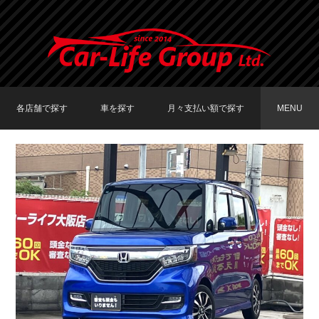
各店舗で探す
車を探す
月々支払い額で探す
MENU
TOKYO店在庫車両
大阪店在庫車両
福岡店在庫車両
メーカーで探す
車種で探す
20,000円〜29,999円
30,000円〜39,999円
40,000円〜49,999円
〜19,999円
50,000円〜