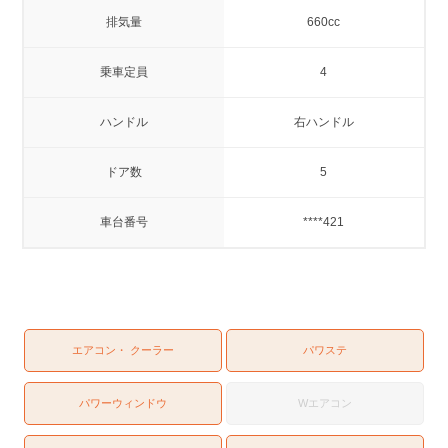
排気量
660cc
乗車定員
4
ハンドル
右ハンドル
ドア数
5
車台番号
****421
エアコン・ クーラー
パワステ
パワーウィンドウ
Wエアコン