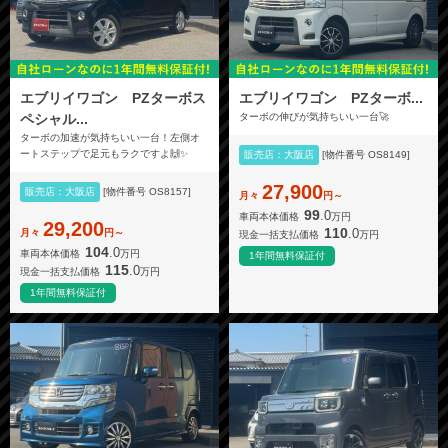
エブリイワゴン PZターボス
エブリイワゴン PZターボ...
ペシャル...
ターボの伸びが気持ちいい一台🚀
ターボの加速が気持ちいい一台！左側オ
ートステップで足元もラクですよ🙌✨
販売店：大阪店
[物件番号 OS8149]
27,900
販売店：大阪店
[物件番号 OS8157]
月々
円～
99
.0
車両本体価格
万円
29,200
110
.0
月々
円～
現金一括支払価格
万円
104
.0
車両本体価格
万円
1年間無料保証付
115
.0
現金一括支払価格
万円
1年間無料保証付