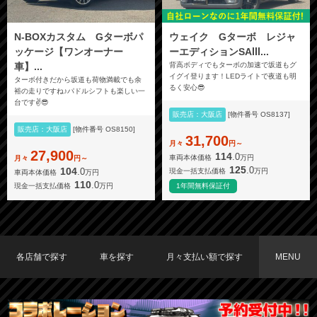
N-BOXカスタム Gターボパ
ウェイク Gターボ レジャ
ッケージ【ワンオーナー
ーエディションSAⅢ...
車】...
背高ボディでもターボの加速で坂道もグ
イグイ登ります！LEDライトで夜道も明
ターボ付きだから坂道も荷物満載でも余
るく安心😎
裕の走りですね♪パドルシフトも楽しい一
台です✌️😎
販売店：大阪店
[物件番号 OS8137]
販売店：大阪店
[物件番号 OS8150]
31,700
月々
円～
27,900
114
.0
車両本体価格
万円
月々
円～
125
.0
104
.0
現金一括支払価格
万円
車両本体価格
万円
110
.0
現金一括支払価格
万円
1年間無料保証付
各店舗で探す
車を探す
月々支払い額で探す
MENU
TOKYO店在庫車両
大阪店在庫車両
福岡店在庫車両
メーカーで探す
車種で探す
20,000円〜29,999円
30,000円〜39,999円
40,000円〜49,999円
〜19,999円
50,000円〜