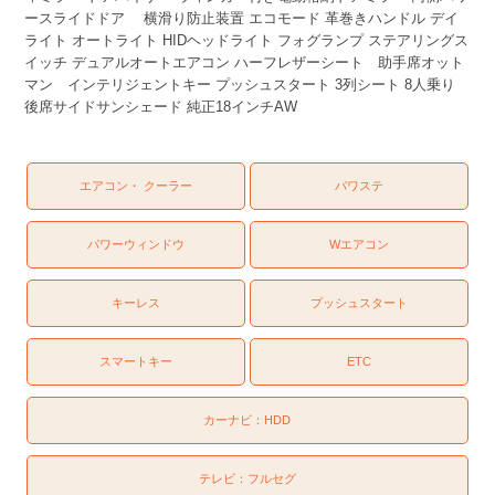
ースライドドア 横滑り防止装置 エコモード 革巻きハンドル デイ
ライト オートライト HIDヘッドライト フォグランプ ステアリングス
イッチ デュアルオートエアコン ハーフレザーシート 助手席オット
マン インテリジェントキー プッシュスタート 3列シート 8人乗り
後席サイドサンシェード 純正18インチAW
エアコン・ クーラー
パワステ
パワーウィンドウ
Wエアコン
キーレス
プッシュスタート
スマートキー
ETC
カーナビ：
HDD
テレビ：
フルセグ