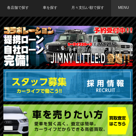
各店舗で探す
車を探す
月々支払い額で探す
MENU
TOKYO店在庫車両
大阪店在庫車両
福岡店在庫車両
メーカーで探す
車種で探す
20,000円〜29,999円
30,000円〜39,999円
40,000円〜49,999円
〜19,999円
50,000円〜