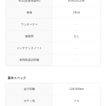
年式(初度登録年)
H24(2012)年
車検
2年付
ワンオーナー
-
修復歴
なし
メンテナンスノート
-
車両取扱説明書
-
基本スペック
走行距離
128,000km
ボディ色
クロ