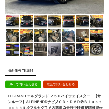
物件番号 TK1664
LINEで問い合わせる
電話で問い合わせる
ELGRAND エルグランド ２５０ハイウェイスター 【サ
ンルーフ】ALPINEHDDナビ🗾ＣＤ・ＤＶＤ💿Ｂｌｕｅｔ
ｏｏｔｈ📱🎶フルセグＴＶ内蔵型📺走行中映像視聴可能👀