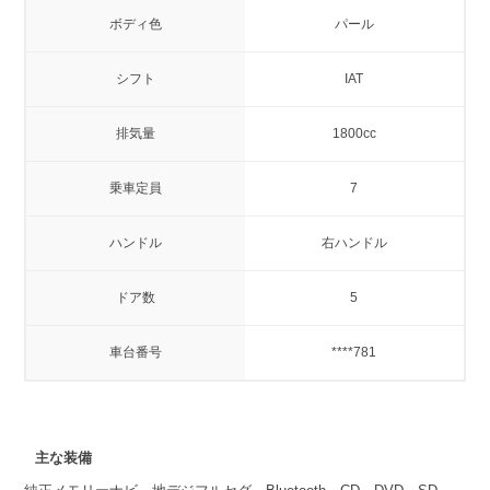
ボディ色
パール
シフト
IAT
排気量
1800cc
乗車定員
7
ハンドル
右ハンドル
ドア数
5
車台番号
****781
主な装備