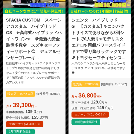
SPACIA CUSTOM スペーシ
シエンタ ハイブリッド
アカスタム ハイブリッド
G 【カスタム】✨コンパク
GS ✨高年式ハイブリッドハ
トサイズでありながら3列シ
イトワゴン✨ 💎最新の安全
ートで6人乗り✨モデリスタ
装備多数💎 スズキセーフテ
エアロ✨両側パワースライド
ィーサポート😊 デュアルセ
ドアで乗り降りラクラクです
ンサーブレーキ...
🎵トヨタセーフティセンス...
軽自動車+ハイブリッド+アイドリングス
人気のシエンタが再入庫致しました🚗モ
トップで燃費の良さは他の追随を許しま
デリスタ エアロ仕様✨早い者勝ちですよ
せん！安心のデュアルブレーキサポート
😎
で｀第三の目｀となりあなたの運転を強
力アシスト🌞
販売店：TOKYO店
[物件番号 TK3567]
販売店：TOKYO店
[物件番号 TK0603]
36,800
月々
円～
129
.0
車両本体価格
万円
39,300
月々
円～
145
.0
現金一括支払価格
万円
139
.0
車両本体価格
万円
☆ボーナス払いOK！☆
155
.0
現金一括支払価格
万円
1年間無料保証付
☆ボーナス払いOK！☆
1年間無料保証付