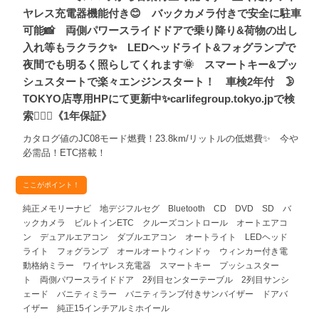
ヤレス充電器機能付き😊 バックカメラ付きで安全に駐車
可能📸 両側パワースライドドアで乗り降り&荷物の出し
入れ等もラクラク✨ LEDヘッドライト&フォグランプで
夜間でも明るく照らしてくれます🌞 スマートキー&プッ
シュスタートで楽々エンジンスタート！ 車検2年付 🌛
TOKYO店専用HPにて更新中✨carlifegroup.tokyo.jpで検
索🕵️‍♂️🌛《1年保証》
カタログ値のJC08モード燃費！23.8km/リットルの低燃費✨ 今や
必需品！ETC搭載！
ここがポイント！
純正メモリーナビ 地デジフルセグ Bluetooth CD DVD SD バ
ックカメラ ビルトインETC クルーズコントロール オートエアコ
ン デュアルエアコン ダブルエアコン オートライト LEDヘッド
ライト フォグランプ オールオートウィンドゥ ウィンカー付き電
動格納ミラー ワイヤレス充電器 スマートキー プッシュスター
ト 両側パワースライドドア 2列目センターテーブル 2列目サンシ
ェード バニティミラー バニティランプ付きサンバイザー ドアバ
イザー 純正15インチアルミホイール