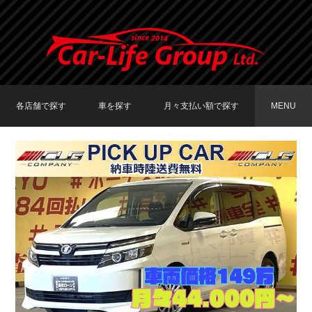
各店舗で探す
車を探す
月々支払い額で探す
MENU
TOKYO店在庫車両
大阪店在庫車両
福岡店在庫車両
メーカーで探す
車種で探す
20,000円〜29,999円
30,000円〜39,999円
40,000円〜49,999円
〜19,999円
50,000円〜