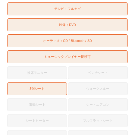
テレビ：
フルセグ
映像：
DVD
オーディオ：
CD
Bluetooth
SD
ミュージックプレイヤー接続可
後席モニター
ベンチシート
3列シート
ウォークスルー
電動シート
シートエアコン
シートヒーター
フルフラットシート