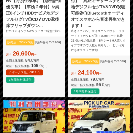
HV【特別仕様車】【総合評価
付】 純正ギャザーズナビ🎶
優良車】【車検２年付】✨純
地デジフルセグTV&DVD視聴
正8インチHDDナビ🗾地デジ
可能💿📺Bluetoothオーディ
フルセグTV📺CD🎵DVD📀後
オでスマホから音楽再生でき
席フリップダウン...
ます！ ...
社外１８インチAW＆ライダー特別仕様✨
広さミニバン、サイズコンパクト！フリ
ード！！カタログ値！JC08モード燃費
21.6km/Lの低燃費！3列シート6人乗りタ
販売店：TOKYO店
[物件番号 TK3706]
イプですので人数も乗りたい！という方
にもオススメです🙌
26,600
月々
円～
84
.0
車両本体価格
万円
販売店：TOKYO店
[物件番号 TK3689]
105
.0
現金一括支払価格
万円
24,100
☆ボーナス払いOK！☆
月々
円～
79
.0
車両本体価格
万円
1年間無料保証付
95
.0
現金一括支払価格
万円
1年間無料保証付