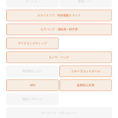
オットマン
本革シート
スライドドア：
両側電動スライド
エアバッグ：
運転席
助手席
アイドリングストップ
カメラ：
バック
障害物センサー
クルーズコントロール
ABS
盗難防止装置
電動リアゲート
サンルーフ・ガラスルーフ