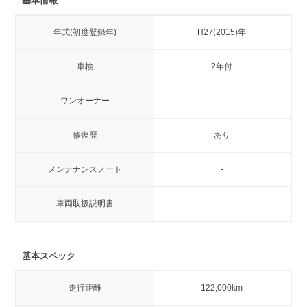
基本情報
年式(初度登録年)
H27(2015)年
車検
2年付
ワンオーナー
-
修復歴
あり
メンテナンスノート
-
車両取扱説明書
-
基本スペック
走行距離
122,000km