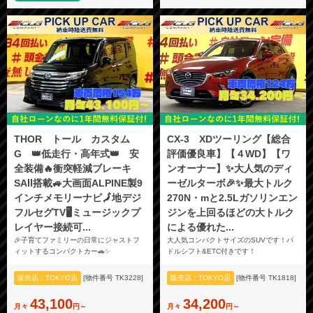
THOR トール カスタム
CX-3 XDツーリング【総合
G 👑低走行・高年式👑 安
評価優良車】【４WD】【ワ
全装備🔥衝突軽減ブレーキ
ンオーナー】✨大人気のディ
SAⅡ搭載🚙大画面ALPINE製9
ーゼルターボ🎉✨最大トルク
インチメモリーナビ🗾地デジ
270N・mと2.5Lガソリンエン
フルセグTV🖥️ミュージックプ
ジンを上回るほどの大トルク
レイヤー接続可...
による優れた...
🎉子育てファミリーの日常にジャストフ
大人気コンパクトサイズのSUVです！パ
ィットするコンパクトカー🚗✨
ドルシフト&ETC付きです！
販売店：TOKYO店
[物件番号 TK3228]
販売店：TOKYO店
[物件番号 TK1818]
43,100
34,200
月々
円～
月々
円～