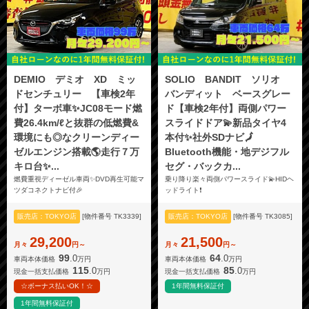
DEMIO デミオ XD ミッ
SOLIO BANDIT ソリオ
ドセンチュリー 【車検2年
バンディット ベースグレー
付】ターボ車✨JC08モード燃
ド【車検2年付】両側パワー
費26.4km/ℓと抜群の低燃費&
スライドドア💫新品タイヤ4
環境にも◎なクリーンディー
本付✨社外SDナビ🗾
ゼルエンジン搭載🌎走行７万
Bluetooth機能・地デジフル
キロ台✨...
セグ・バックカ...
燃費重視ディーゼル車両✨DVD再生可能マ
乗り降り楽々両側パワースライド💫HIDヘ
ツダコネクトナビ付🎉
ッドライト❗
販売店：TOKYO店
[物件番号 TK3339]
販売店：TOKYO店
[物件番号 TK3085]
29,200
21,500
月々
円～
月々
円～
99
64
.0
.0
車両本体価格
万円
車両本体価格
万円
115
85
.0
.0
現金一括支払価格
万円
現金一括支払価格
万円
☆ボーナス払いOK！☆
1年間無料保証付
1年間無料保証付