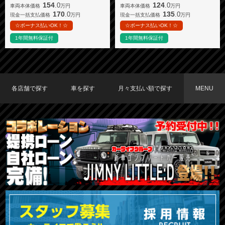
154
124
.0
.0
車両本体価格
万円
車両本体価格
万円
170
135
.0
.0
現金一括支払価格
万円
現金一括支払価格
万円
☆ボーナス払いOK！☆
☆ボーナス払いOK！☆
1年間無料保証付
1年間無料保証付
各店舗で探す
車を探す
月々支払い額で探す
MENU
TOKYO店在庫車両
大阪店在庫車両
福岡店在庫車両
メーカーで探す
車種で探す
20,000円〜29,999円
30,000円〜39,999円
40,000円〜49,999円
〜19,999円
50,000円〜