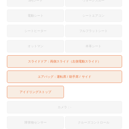
3列シート
ウォークスルー
電動シート
シートエアコン
シートヒーター
フルフラットシート
オットマン
本革シート
スライドドア：
両側スライド（左側電動スライド）
エアバッグ：
運転席
助手席
サイド
アイドリングストップ
カメラ：-
障害物センサー
クルーズコントロール