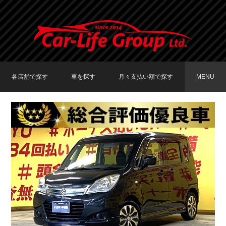
各店舗で探す
車を探す
月々支払い額で探す
MENU
TOKYO店在庫車両
大阪店在庫車両
福岡店在庫車両
メーカーで探す
車種で探す
20,000円〜29,999円
30,000円〜39,999円
40,000円〜49,999円
〜19,999円
50,000円〜