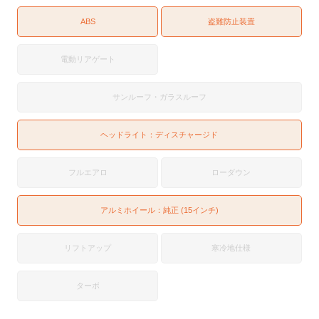
ABS
盗難防止装置
電動リアゲート
サンルーフ・ガラスルーフ
ヘッドライト：
ディスチャージド
フルエアロ
ローダウン
アルミホイール：純正 (15インチ)
リフトアップ
寒冷地仕様
ターボ