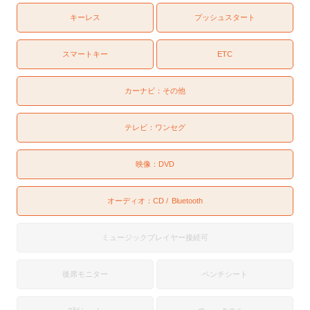
キーレス
プッシュスタート
スマートキー
ETC
カーナビ：
その他
テレビ：
ワンセグ
映像：
DVD
オーディオ：
CD
Bluetooth
ミュージックプレイヤー接続可
後席モニター
ベンチシート