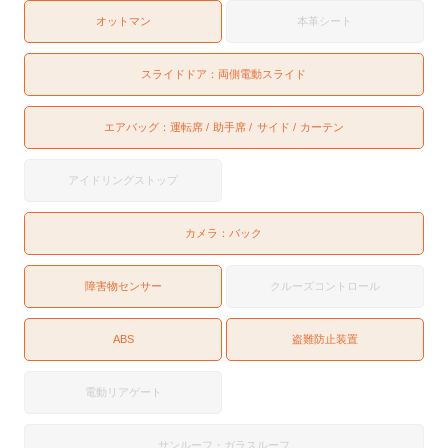
オットマン
本革シート
スライドドア：
両側電動スライド
エアバッグ：
運転席
助手席
サイド
カーテン
アイドリングストップ
カメラ：
バック
障害物センサー
クルーズコントロール
ABS
盗難防止装置
電動リアゲート
サンルーフ・ガラスルーフ