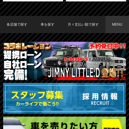
各店舗で探す
車を探す
月々支払い額で探す
MENU
TOKYO店在庫車両
大阪店在庫車両
福岡店在庫車両
メーカーで探す
車種で探す
20,000円〜29,999円
30,000円〜39,999円
40,000円〜49,999円
〜19,999円
50,000円〜