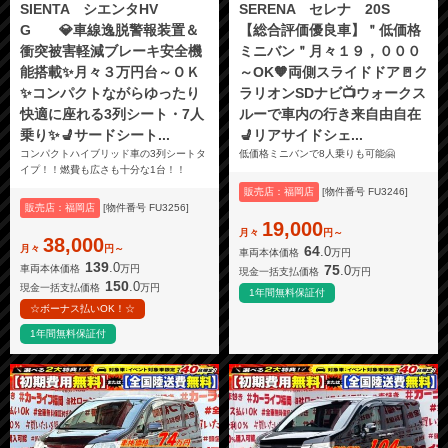
SIENTA シエンタHV
SERENA セレナ 20S
G 💎車線逸脱警報装置＆
【総合評価優良車】＂低価格
衝突被害軽減ブレーキ安全機
ミニバン＂月々１９，０００
能搭載✨月々３万円台～ＯＫ
～OK🧡両側スライドドア🚪ク
✨コンパクトながらゆったり
ラリオンSDナビ📺ウォークス
快適に座れる3列シート・7人
ルーで車内の行き来自由自在
乗り✨💺サードシート...
💺リアサイドシェ...
コンパクトハイブリッド車の3列シートタ
低価格ミニバンで8人乗りも可能🤗
イプ！！燃費も広さも十分な1台！！
販売店：福岡店
[物件番号 FU3246]
販売店：福岡店
[物件番号 FU3256]
19,000
月々
円～
38,000
月々
円～
64
.0
車両本体価格
万円
139
.0
75
.0
車両本体価格
万円
現金一括支払価格
万円
150
.0
現金一括支払価格
万円
1年間無料保証付
☆ボーナス払いOK！☆
1年間無料保証付