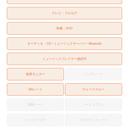
テレビ：
フルセグ
映像：
DVD
オーディオ：
CD
ミュージックサーバー
Bluetooth
ミュージックプレイヤー接続可
後席モニター
ベンチシート
3列シート
ウォークスルー
電動シート
シートエアコン
シートヒーター
フルフラットシート