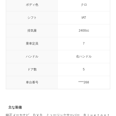
ボディ色
クロ
シフト
IAT
排気量
2400cc
乗車定員
7
ハンドル
右ハンドル
ドア数
5
車台番号
****268
主な装備
純正メーカナビ ＤＶＤ ミュージックサーバー Ｂｌｕｅｔｏｏｔ