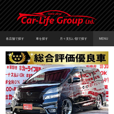
各店舗で探す
車を探す
月々支払い額で探す
MENU
TOKYO店在庫車両
大阪店在庫車両
福岡店在庫車両
メーカーで探す
車種で探す
20,000円〜29,999円
30,000円〜39,999円
40,000円〜49,999円
〜19,999円
50,000円〜