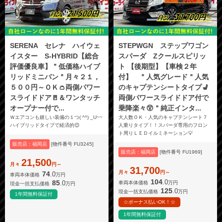
SERENA セレナ ハイウェ
STEPWGN ステップワゴン
イスター S-HYBRID【総合
スパーダ Zクールスピリッ
評価優良車】＂低価格ハイブ
ト 【後期型】【車検２年
リッドミニバン＂月々２１，
付】 ＂人気グレード＂人気
５００円～ＯＫ👛両側パワー
のキャプテンシートタイプ💺
スライドドア🚪＆ワンタッチ
両側パワースライドドア付で
オープナー付で...
乗降楽々😲＂純正インタ...
Ｗエアコンも嬉しい装備の１つ( ^^) _U~~
大人数ＯＫ・人気のキャプテンシート７
ハイブリッドタイプで経済的😊
人乗りタイプ！！スパーダ専用のフロン
ト周りＬＥＤイルミネーション💡
販売店：福岡店
[物件番号 FU3245]
販売店：福岡店
[物件番号 FU1969]
21,500
月々
円～
31,700
月々
円～
74
.0
車両本体価格
万円
104
.0
85
.0
車両本体価格
万円
現金一括支払価格
万円
125
.0
現金一括支払価格
万円
1年間無料保証付
☆ボーナス払いOK！☆
1年間無料保証付