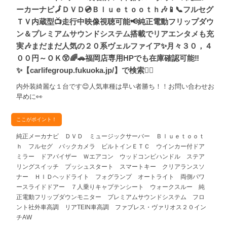
ーカーナビ🗾ＤＶＤ💿Ｂｌｕｅｔｏｏｔｈ🎶📱📞フルセグ
ＴＶ内蔵型📺走行中映像視聴可能📢純正電動フリップダウ
ン＆プレミアムサウンドシステム搭載でリアエンタメも充
実🎶まだまだ人気の２０系ヴェルファイア✨月々３０，４
００円～ＯＫ😲🌈🚗福岡店専用HPでも在庫確認可能‼
✨【carlifegroup.fukuoka.jp/】で検索🕵️‍♂️
内外装綺麗な１台です😊人気車種は早い者勝ち！！お問い合わせお
早めに👀
ここがポイント！
純正メーカナビ ＤＶＤ ミュージックサーバー Ｂｌｕｅｔｏｏｔ
ｈ フルセグ バックカメラ ビルトインＥＴＣ ウインカー付ドア
ミラー ドアバイザー Ｗエアコン ウッドコンビハンドル ステア
リングスイッチ プッシュスタート スマートキー クリアランスソ
ナー ＨＩＤヘッドライト フォグランプ オートライト 両側パワ
ースライドドアー ７人乗りキャプテンシート ウォークスルー 純
正電動フリップダウンモニター プレミアムサウンドシステム フロ
ント社外車高調 リアTEIN車高調 ファブレス・ヴァリオス２０イン
チAW