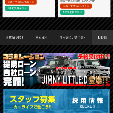
100
.0
現金一括支払価格
万円
☆ボーナス払いOK！☆
☆ボーナス払いOK！☆
1年間無料保証付
1年間無料保証付
各店舗で探す
車を探す
月々支払い額で探す
MENU
TOKYO店在庫車両
大阪店在庫車両
福岡店在庫車両
メーカーで探す
車種で探す
20,000円〜29,999円
30,000円〜39,999円
40,000円〜49,999円
〜19,999円
50,000円〜