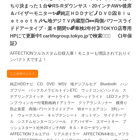
ちり決まった１台💎RS-Rダウンサス・20インチAW✨後席
＆バイザーモニター✨🌈純正ＨＤＤナビ🗾ＤＶＤ📀Ｂｌｕ
ｅｔｏｏｔｈ🎶📞地デジＴＶ内蔵型📺👀両側パワースライ
ドドアータイプ・楽々開閉✨🌈車検2年付🌛TOKYO店専用
HPにて更新中❗ carlifegroup.tokyo.jpで検索🕵️‍♂️🌛 《1年保
証》
AFFECTIONフルカスタム仕様入庫！モニターも増設されておりイ
ンパクト大ですよ！
ここがポイント！
純正HDDナビ CD DVD MSV 地デジフルセグ Bluetooth ハン
ズフリー バックカメラビルトインETC ウッドコンビハンドル ス
テアリングスイッチ オートライト HIDヘッドライト LEDフォグラ
ンプ ウィンカー付電動格納ドアミラー クリアランスソナー 横滑り
防止装置 両側パワースライドドアー Wオートエアコン 3列シー
ト ウォークスルー キャプテンシート オットマン サイドテーブ
ル システムセンターコンソール ドアバイザー スマートキー プ
ッシュスタート社外20インチAW ＲＳ－Ｒローダウンサス
AFFECTIONフルエアロ リアスポイラー AFFECTION4本出しマフラ