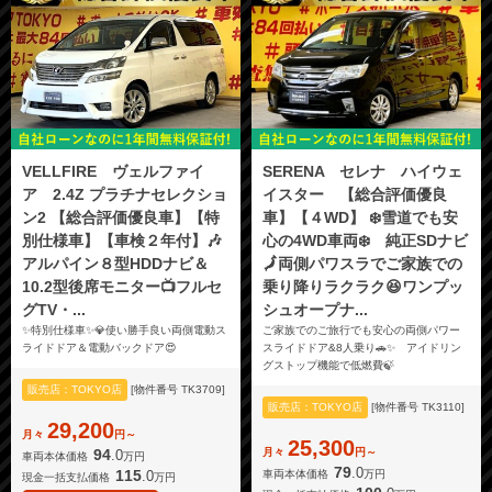
VELLFIRE ヴェルファイ
SERENA セレナ ハイウェ
ア 2.4Z プラチナセレクショ
イスター 【総合評価優良
ン2 【総合評価優良車】【特
車】【４WD】 ❄️雪道でも安
別仕様車】【車検２年付】🎶
心の4WD車両❄️ 純正SDナビ
アルパイン８型HDDナビ＆
🗾両側パワスラでご家族での
10.2型後席モニター📺フルセ
乗り降りラクラク😆ワンプッ
グTV・...
シュオープナ...
✨特別仕様車✨💎使い勝手良い両側電動ス
ご家族でのご旅行でも安心の両側パワー
ライドドア＆電動バックドア😍
スライドドア&8人乗り🚗✨ アイドリン
グストップ機能で低燃費🍃
販売店：TOKYO店
[物件番号 TK3709]
販売店：TOKYO店
[物件番号 TK3110]
29,200
月々
円～
25,300
月々
円～
94
.0
車両本体価格
万円
79
.0
115
.0
車両本体価格
万円
現金一括支払価格
万円