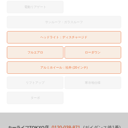
電動リアゲート
サンルーフ・ガラスルーフ
ヘッドライト：
ディスチャージド
フルエアロ
ローダウン
アルミホイール：社外 (20インチ)
リフトアップ
寒冷地仕様
ターボ
カーライフTOKYO店
0120-038-871
(ガイダンス後1番)