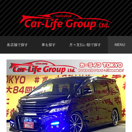
各店舗で探す
車を探す
月々支払い額で探す
MENU
TOKYO店在庫車両
大阪店在庫車両
福岡店在庫車両
メーカーで探す
車種で探す
20,000円〜29,999円
30,000円〜39,999円
40,000円〜49,999円
〜19,999円
50,000円〜