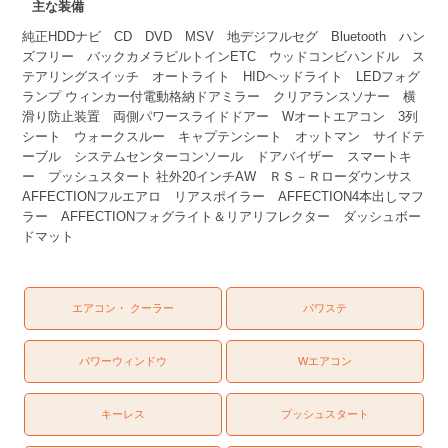
主な装備
純正HDDナビ CD DVD MSV 地デジフルセグ Bluetooth ハン
ズフリー バックカメラビルトインETC ウッドコンビハンドル ス
テアリングスイッチ オートライト HIDヘッドライト LEDフォグ
ランプ ウィンカー付電動格納ドアミラー クリアランスソナー 横
滑り防止装置 両側パワースライドドアー Wオートエアコン 3列
シート ウォークスルー キャプテンシート オットマン サイドテ
ーブル システムセンターコンソール ドアバイザー スマートキ
ー プッシュスタート 社外20インチAW ＲＳ－Ｒローダウンサス
AFFECTIONフルエアロ リアスポイラー AFFECTION4本出しマフ
ラー AFFECTIONフォグライト＆リアリフレクター ダッシュボー
ドマット
エアコン・ クーラー
パワステ
パワーウィンドウ
Wエアコン
キーレス
プッシュスタート