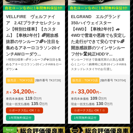
VELLFIRE ヴェルファイ
ELGRAND エルグランド
ア 2.4Zプラチナセレクショ
350ハイウェイスター
ン【特別仕様車】【カスタ
【4WD】【車検2年付】🚙
ム】【車検2年付】🌈開放感
4WDで雪道や悪路でも安定し
抜群のサンルーフ🌈✨注目を
た走行ができて安心です✨🌈
集めるアネーロコラソン20イ
開放感抜群のツインサンルー
ンチAWローダウ...
フ付✨🛣️純正HDDマ...
✨特別仕様車✨🌈サンルーフ🌈💎注目を集
サンルーフ付きで装備充実の人気な低重
めるアネーロコラソン20インチAW＆ロー
心ミニバン！納車時に社外16インチAW＆
ダウン🔥
スタッドレスタイヤのお引渡し
販売店：TOKYO店
[物件番号 TK3728]
販売店：TOKYO店
[物件番号 TK3704]
34,200
33,000
月々
円～
月々
円～
119
109
.0
.0
車両本体価格
万円
車両本体価格
万円
135
130
.0
.0
現金一括支払価格
万円
現金一括支払価格
万円
☆ボーナス払いOK！☆
☆ボーナス払いOK！☆
1年間無料保証付
1年間無料保証付
New!