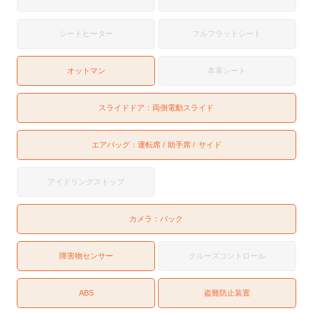
シートヒーター
フルフラットシート
オットマン
本革シート
スライドドア：
両側電動スライド
エアバッグ：
運転席
助手席
サイド
アイドリングストップ
カメラ：
バック
障害物センサー
クルーズコントロール
ABS
盗難防止装置