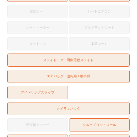
電動シート
シートエアコン
シートヒーター
フルフラットシート
オットマン
本革シート
スライドドア：
両側電動スライド
エアバッグ：
運転席
助手席
アイドリングストップ
カメラ：
バック
障害物センサー
クルーズコントロール