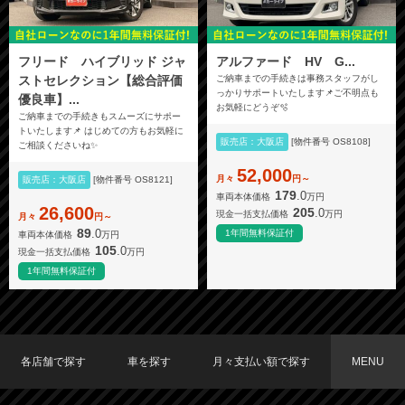
フリード ハイブリッド ジャ
アルファード HV G...
ストセレクション【総合評価
ご納車までの手続きは事務スタッフがし
っかりサポートいたします📌ご不明点も
優良車】...
お気軽にどうぞ🫧
ご納車までの手続きもスムーズにサポー
トいたします📌 はじめての方もお気軽に
販売店：大阪店
[物件番号 OS8108]
ご相談くださいね✨
52,000
月々
円～
販売店：大阪店
[物件番号 OS8121]
179
.0
車両本体価格
万円
26,600
205
.0
現金一括支払価格
万円
月々
円～
89
.0
1年間無料保証付
車両本体価格
万円
105
.0
現金一括支払価格
万円
1年間無料保証付
各店舗で探す
車を探す
月々支払い額で探す
MENU