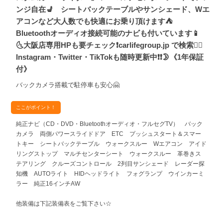
ンジ自在💺 シートバックテーブルやサンシェード、Wエ
アコンなど大人数でも快適にお乗り頂けます⛺
Bluetoothオーディオ接続可能のナビも付いています📱
🌜大阪店専用HPも要チェック❗carlifegroup.jp で検索🕵️‍♂️
Instagram・Twitter・TikTokも随時更新中❗❗🌛《1年保証
付》
バックカメラ搭載で駐停車も安心🤗
ここがポイント！
純正ナビ（CD・DVD・Bluetoothオーディオ・フルセグTV） バック
カメラ 両側パワースライドドア ETC プッシュスタート＆スマー
トキー シートバックテーブル ウォークスルー Wエアコン アイド
リングストップ マルチセンターシート ウォークスルー 革巻きス
テアリング クルーズコントロール 2列目サンシェード レーダー探
知機 AUTOライト HIDヘッドライト フォグランプ ウインカーミ
ラー 純正16インチAW
他装備は下記装備表をご覧下さい☆