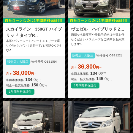
スカイライン 350GT ハイブ
ヴェゼル ハイブリッド Z...
リッド タイプP...
面倒な名義変更や登録手続きは全部お任
せください📌スムーズなご納車をお約束
本革×パワーシート×シートメモリーで座
します✨
り心地バツグン！走行中TVも視聴OKです
😎🎵
販売店：大阪店
[物件番号 OS8122]
販売店：大阪店
[物件番号 OS8159]
36,800
月々
円～
38,000
134
.0
車両本体価格
万円
月々
円～
145
.0
134
.0
現金一括支払価格
万円
車両本体価格
万円
150
.0
現金一括支払価格
万円
1年間無料保証付
1年間無料保証付