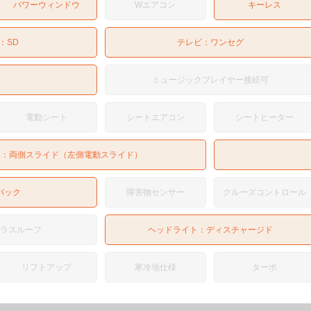
パワーウィンドウ
Wエアコン
キーレス
：
SD
テレビ：
ワンセグ
ミュージックプレイヤー接続可
電動シート
シートエアコン
シートヒーター
ア：
両側スライド（左側電動スライド）
バック
障害物センサー
クルーズコントロール
ガラスルーフ
ヘッドライト：
ディスチャージド
リフトアップ
寒冷地仕様
ターボ