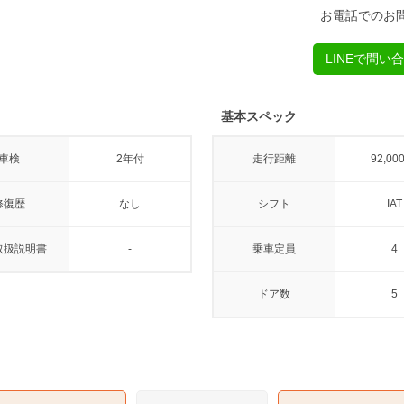
お電話でのお
LINEで問い
基本スペック
車検
2年付
走行距離
92,00
修復歴
なし
シフト
IAT
取扱説明書
-
乗車定員
4
ドア数
5