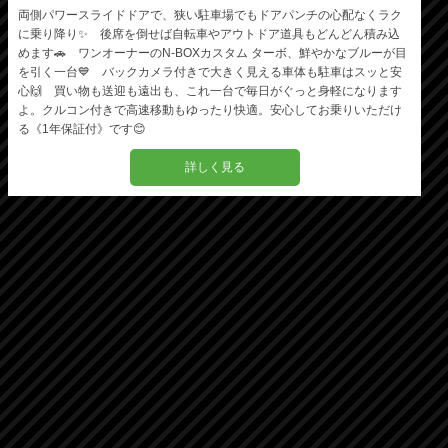
両側パワースライドドアで、狭い駐車場でもドアパンチの心配なくラク
に乗り降り✨ 後席を倒せば自転車やアウトドア道具もどんどん積み込
めます🚗 ワンオーナーのN-BOXカスタム ターボ、鮮やかなブルーが目
を引く一台💙 バックカメラ付きで大きく見える車体も駐車はスッと安
心🙌 買い物も送迎も遠出も、これ一台で毎日がぐっと身軽になります
よ。クルコン付きで高速移動もゆったり快適。安心してお乗りいただけ
る《1年保証付》です😊
詳しく見る