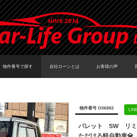
物件番号で探す
自社ローンとは
お客様の声
カーセンサーTOKY
グーネットTOKY
カーセンサー大阪
カーセンサー福岡
グーネット福岡店
物件番号 OS6882
LI
パレット SW リ
ただける軽自動車