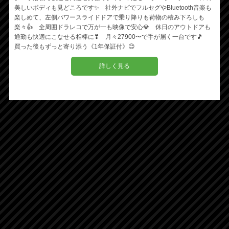
美しいボディも見どころです✨ 社外ナビでフルセグやBluetooth音楽も
楽しめて、左側パワースライドドアで乗り降りも荷物の積み下ろしも
楽々👍 全周囲ドラレコで万が一も映像で安心💎 休日のアウトドアも
通勤も快適にこなせる相棒に❣ 月々27900〜で手が届く一台です🎵
買った後もずっと寄り添う《1年保証付》😊
詳しく見る