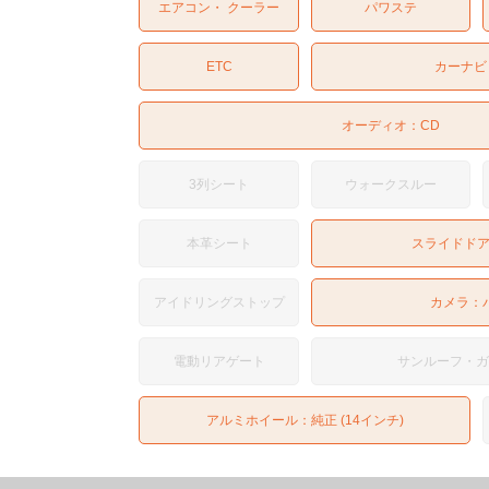
エアコン・ クーラー
パワステ
ETC
カーナビ
オーディオ：
CD
3列シート
ウォークスルー
本革シート
スライドド
アイドリングストップ
カメラ：
電動リアゲート
サンルーフ・
アルミホイール：純正 (14インチ)