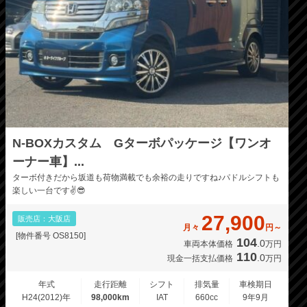
N-BOXカスタム Gターボパッケージ【ワンオ
ーナー車】...
ターボ付きだから坂道も荷物満載でも余裕の走りですね♪パドルシフトも
楽しい一台です✌️😎
27,900
販売店：大阪店
月々
円～
[物件番号 OS8150]
104
.0
車両本体価格
万円
110
.0
現金一括支払価格
万円
年式
走行距離
シフト
排気量
車検期日
H24(2012)年
98,000km
IAT
660cc
9年9月