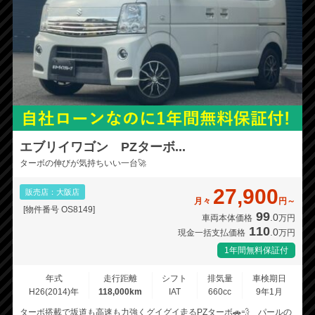
エブリイワゴン PZターボ...
ターボの伸びが気持ちいい一台🚀
27,900
販売店：大阪店
月々
円～
[物件番号 OS8149]
99
.0
車両本体価格
万円
110
.0
現金一括支払価格
万円
1年間無料保証付
年式
走行距離
シフト
排気量
車検期日
H26(2014)年
118,000km
IAT
660cc
9年1月
ターボ搭載で坂道も高速も力強くグイグイ走るPZターボ🚗💨 パールの