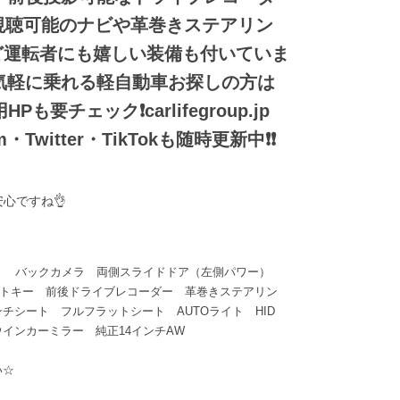
V視聴可能のナビや革巻きステアリン
ど運転者にも嬉しい装備も付いていま
く気軽に乗れる軽自動車お探しの方は
Pも要チェック❗carlifegroup.jp
ram・Twitter・TikTokも随時更新中❗❗
心ですね👌
V） バックカメラ 両側スライドドア（左側パワー）
ートキー 前後ドライブレコーダー 革巻きステアリン
チシート フルフラットシート AUTOライト HID
インカーミラー 純正14インチAW
い☆