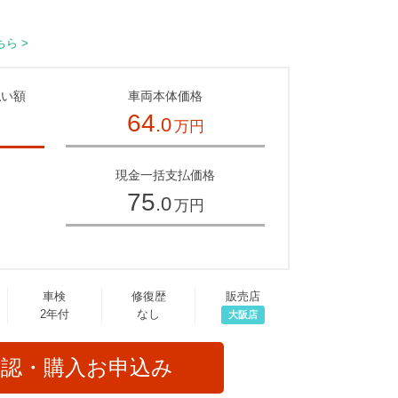
ら >
払い額
車両本体価格
64
.0
万円
～
現金一括支払価格
75
.0
万円
車検
修復歴
販売店
2年付
なし
大阪店
確認・購入お申込み