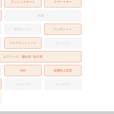
プッシュスタート
スマートキー
映像：-
後席モニター
ベンチシート
フルフラットシート
オットマン
エアバッグ：
運転席
助手席
ABS
盗難防止装置
フルエアロ
ローダウン