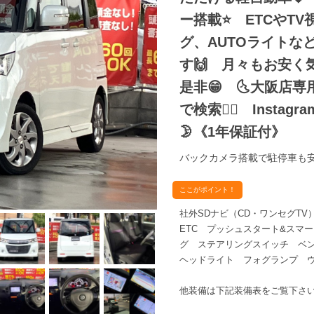
ー搭載⭐ ETCやT
グ、AUTOライトな
す🙌 月々もお安
是非😁 🌜大阪店専用H
で検索🕵️‍♂️ Instag
🌛《1年保証付》
バックカメラ搭載で駐停車も安
ここがポイント！
社外SDナビ（CD・ワンセグT
ETC プッシュスタート&スマ
グ ステアリングスイッチ ベン
ヘッドライト フォグランプ ウ
他装備は下記装備表をご覧下さ