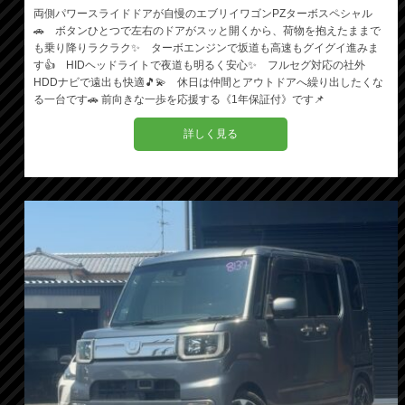
両側パワースライドドアが自慢のエブリイワゴンPZターボスペシャル
🚗 ボタンひとつで左右のドアがスッと開くから、荷物を抱えたままで
も乗り降りラクラク✨ ターボエンジンで坂道も高速もグイグイ進みま
す👍 HIDヘッドライトで夜道も明るく安心✨ フルセグ対応の社外
HDDナビで遠出も快適🎵💫 休日は仲間とアウトドアへ繰り出したくな
る一台です🚗 前向きな一歩を応援する《1年保証付》です📌
詳しく見る