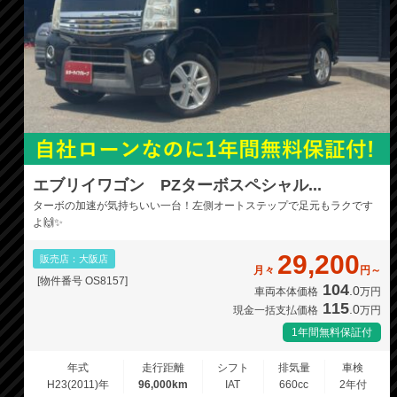
エブリイワゴン PZターボスペシャル...
ターボの加速が気持ちいい一台！左側オートステップで足元もラクです
よ🙌✨
29,200
販売店：大阪店
月々
円～
[物件番号 OS8157]
104
.0
車両本体価格
万円
115
.0
現金一括支払価格
万円
1年間無料保証付
年式
走行距離
シフト
排気量
車検
H23(2011)年
96,000km
IAT
660cc
2年付