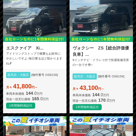
エスクァイア Xi...
ヴォクシー ZS【総合評価優
アイドリングストップで燃費もお財布に
良車】...
やさしいですよ♪毎日乗るほど助かります
9インチナビ・ドラレコ付で快適装備充実
ね🎵
の一台です😎✨
販売店：大阪店
[物件番号 OS8158]
販売店：大阪店
[物件番号 OS8156]
41,800
43,100
月々
円～
月々
円～
144
.0
車両本体価格
万円
144
.0
車両本体価格
万円
165
.0
現金一括支払価格
万円
170
.0
現金一括支払価格
万円
1年間無料保証付
1年間無料保証付