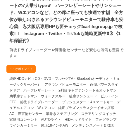
ートの7人乗りtype💺 ハーフレザーシートやサンシェー
ド、Wエアコンなど、どの席に座っても快適です🙌 全方
位が映し出されるアラウンドビューモニターで駐停車も安
心🤗 🌜大阪店専用HPも要チェック❗carlifegroup.jp で検
索🕵️‍♂️ Instagram・Twitter・TikTokも随時更新中❗❗🌛《1
年保証付》
前後ドライブレコーダーや障害物センサーなど安心な装備も豊富で
す☺️
ここがポイント！
純正HDDナビ（CD・DVD・フルセグTV・Bluetoothオーディオ・ミュ
ージックサーバー） アラウンドビューモニター 両側パワースライ
ドドア ハーフレザーシート 2列目キャプテンシート＆オットマン
助手席オットマン ウォークスルー 後席サンシェード ビルトイン
ETC 前後ドライブレコーダー プッシュスタート&スマートキー デ
ュアルエアコン Wエアコン 純正プラズマクラスターイオン搭載
AC 障害物センサー 革巻きステアリング ステアリングスイッチ
家庭用コンセント AUTOライト HIDヘッドライト フォグランプ
ウインカーミラー 純正18インチAW メンテナンスノート＆取説