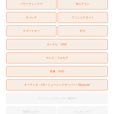
パワーウィンドウ
Wエアコン
キーレス
プッシュスタート
スマートキー
ETC
カーナビ：
HDD
テレビ：
フルセグ
映像：
DVD
オーディオ：
CD
ミュージックサーバー
Bluetooth
ミュージックプレイヤー接続可
後席モニター
ベンチシート