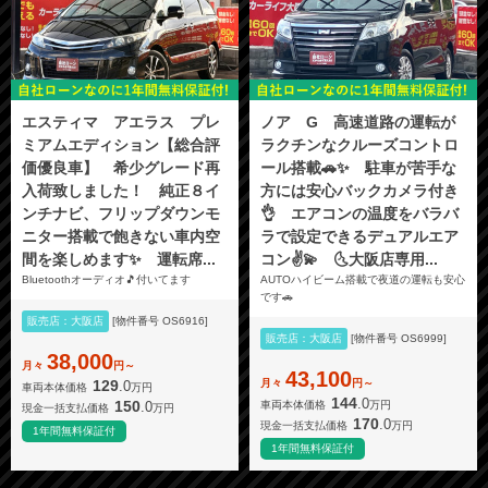
エスティマ アエラス プレ
ノア G 高速道路の運転が
ミアムエディション【総合評
ラクチンなクルーズコントロ
価優良車】 希少グレード再
ール搭載🚗✨ 駐車が苦手な
入荷致しました！ 純正８イ
方には安心バックカメラ付き
ンチナビ、フリップダウンモ
👌 エアコンの温度をバラバ
ニター搭載で飽きない車内空
ラで設定できるデュアルエア
間を楽しめます✨ 運転席...
コン✌️💫 🌜大阪店専用...
Bluetoothオーディオ🎵付いてます
AUTOハイビーム搭載で夜道の運転も安心
です🚗
販売店：大阪店
[物件番号 OS6916]
販売店：大阪店
[物件番号 OS6999]
38,000
月々
円～
43,100
月々
円～
129
.0
車両本体価格
万円
144
.0
150
.0
車両本体価格
万円
現金一括支払価格
万円
170
.0
現金一括支払価格
万円
1年間無料保証付
1年間無料保証付