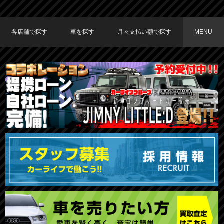
各店舗で探す
車を探す
月々支払い額で探す
MENU
TOKYO店在庫車両
大阪店在庫車両
福岡店在庫車両
メーカーで探す
車種で探す
20,000円〜29,999円
30,000円〜39,999円
40,000円〜49,999円
〜19,999円
50,000円〜