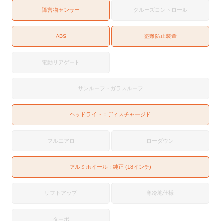
障害物センサー
クルーズコントロール
ABS
盗難防止装置
電動リアゲート
サンルーフ・ガラスルーフ
ヘッドライト：
ディスチャージド
フルエアロ
ローダウン
アルミホイール：純正 (18インチ)
リフトアップ
寒冷地仕様
ターボ