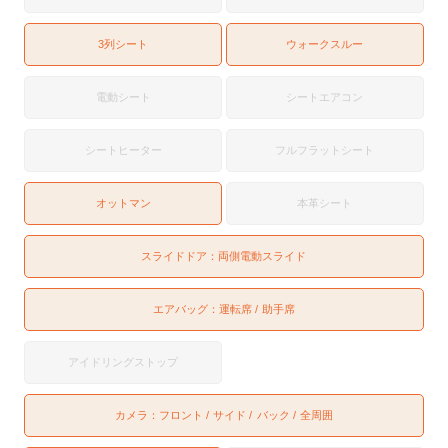
3列シート
ウォークスルー
電動シート
シートエアコン
シートヒーター
フルフラットシート
オットマン
本革シート
スライドドア：
両側電動スライド
エアバッグ：
運転席
助手席
アイドリングストップ
カメラ：
フロント
サイド
バック
全周囲