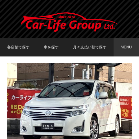
各店舗で探す
車を探す
月々支払い額で探す
MENU
TOKYO店在庫車両
大阪店在庫車両
福岡店在庫車両
メーカーで探す
車種で探す
20,000円〜29,999円
30,000円〜39,999円
40,000円〜49,999円
〜19,999円
50,000円〜