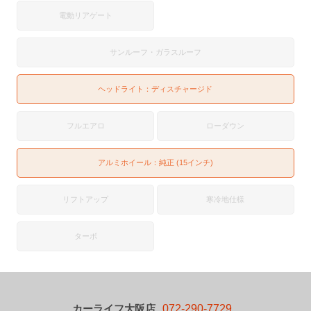
電動リアゲート
サンルーフ・ガラスルーフ
ヘッドライト：
ディスチャージド
フルエアロ
ローダウン
アルミホイール：純正 (15インチ)
リフトアップ
寒冷地仕様
ターボ
カーライフ大阪店
072-290-7729