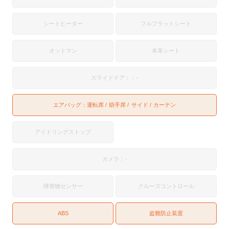
シートヒーター
フルフラットシート
オットマン
本革シート
スライドドア：：-
エアバッグ：
運転席
助手席
サイド
カーテン
アイドリングストップ
カメラ：-
障害物センサー
クルーズコントロール
ABS
盗難防止装置