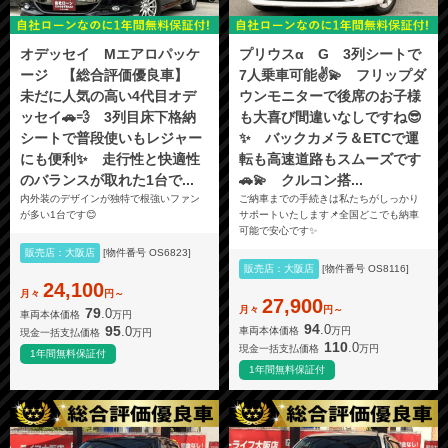
オデッセイ Mエアロパッケ
プリウスα G 3列シートで
ージ 【総合評価優良車】
7人乗車可能✌️💫 フリップダ
未だに人気の高い4代目オデ
ウンモニターで後席のお子様
ッセイ🚗💨 3列目床下格納
も大喜び間違いなしですね😎
シートで普段使いもレジャー
✨ バックカメラ＆ETCで運
にも便利✨ 走行性と快適性
転も高速道路もスムーズです
のバランスが取れた1台で...
🚗💫 クルコン搭...
内外装のデザインが独特で根強いファン
ご納車までの手続きは私たちがしっかり
が多い1台です😊
サポートいたします📌全国どこでも納車
可能で安心です✨
販売店：大阪店
[物件番号 OS6823]
販売店：大阪店
[物件番号 OS8116]
24,100
月々
円～
27,900
月々
円～
79
.0
車両本体価格
万円
94
.0
95
.0
車両本体価格
万円
現金一括支払価格
万円
110
.0
現金一括支払価格
万円
1年間無料保証付
1年間無料保証付