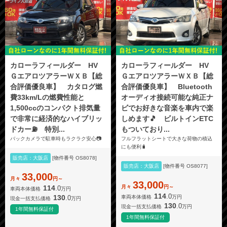
カローラフィールダー HV
カローラフィールダー HV
ＧエアロツアラーＷＸＢ【総
ＧエアロツアラーＷＸＢ【総
合評価優良車】 カタログ燃
合評価優良車】 Bluetooth
費33km/Lの燃費性能と
オーディオ接続可能な純正ナ
1,500ccのコンパクト排気量
ビでお好きな音楽を車内で楽
で非常に経済的なハイブリッ
しめます🎵 ビルトインETC
ドカー⛽️ 特別...
もついており...
バックカメラで駐車時もラクラク安心📷️
フルフラットシートで大きな荷物の積込
にも便利🧳
販売店：大阪店
[物件番号 OS8078]
販売店：大阪店
[物件番号 OS8077]
33,000
月々
円～
33,000
月々
円～
114
.0
車両本体価格
万円
114
.0
130
.0
車両本体価格
万円
現金一括支払価格
万円
130
.0
現金一括支払価格
万円
1年間無料保証付
1年間無料保証付