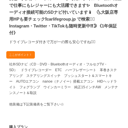
で仕事にもレジャーにも大活躍できます✨ Bluetoothオ
ーディオ接続可能のSDナビ付いています📱 🌜大阪店専
用HPも要チェック❗carlifegroup.jp で検索🕵️‍♂️
Instagram・Twitter・TikTokも随時更新中❗❗🌛《1年保証
付》
ドライブレコーダ付きで万が一の際も安心ですね😮‍💨
ここがポイント！
社外SDナビ（CD・DVD・Bluetoothオーディオ・フルセグTV・
SD） ドライブレコーダー ETC ハーフレザーシート 革巻きステ
アリング ステアリングスイッチ プッシュスタート＆スマートキ
ー AUTOエアコン nanoe（ナノイー）搭載エアコン HIDヘッドラ
イト フォグランプ ウインカーミラー 純正15インチAW メンテナ
ンスノート＆取説
他装備は下記装備表をご覧下さい☆
購入プラン