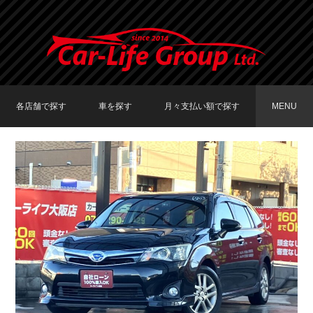
各店舗で探す
車を探す
月々支払い額で探す
MENU
TOKYO店在庫車両
大阪店在庫車両
福岡店在庫車両
メーカーで探す
車種で探す
20,000円〜29,999円
30,000円〜39,999円
40,000円〜49,999円
〜19,999円
50,000円〜