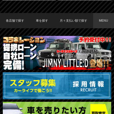
各店舗で探す
車を探す
月々支払い額で探す
MENU
TOKYO店在庫車両
大阪店在庫車両
福岡店在庫車両
メーカーで探す
車種で探す
20,000円〜29,999円
30,000円〜39,999円
40,000円〜49,999円
〜19,999円
50,000円〜