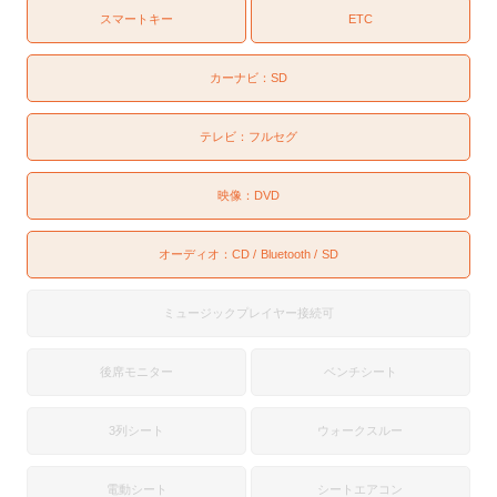
スマートキー
ETC
カーナビ：
SD
テレビ：
フルセグ
映像：
DVD
オーディオ：
CD
Bluetooth
SD
ミュージックプレイヤー接続可
後席モニター
ベンチシート
3列シート
ウォークスルー
電動シート
シートエアコン