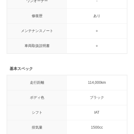
ワンオーナー
-
修復歴
あり
メンテナンスノート
○
車両取扱説明書
○
基本スペック
走行距離
114,000km
ボディ色
ブラック
シフト
IAT
排気量
1500cc