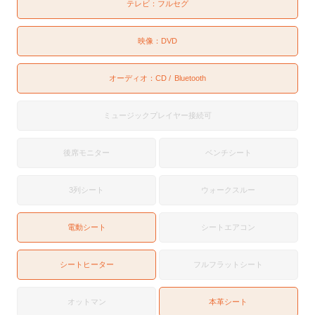
テレビ：
フルセグ
映像：
DVD
オーディオ：
CD
Bluetooth
ミュージックプレイヤー接続可
後席モニター
ベンチシート
3列シート
ウォークスルー
電動シート
シートエアコン
シートヒーター
フルフラットシート
オットマン
本革シート