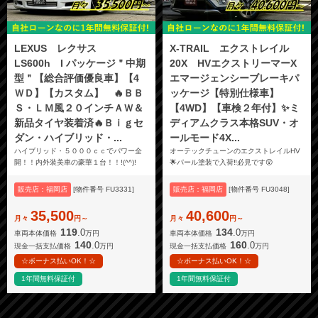
LEXUS レクサス
X-TRAIL エクストレイル
LS600h I パッケージ＂中期
20X HVエクストリーマーX
型＂【総合評価優良車】【4
エマージェンシーブレーキパ
ＷＤ】【カスタム】 🔥ＢＢ
ッケージ【特別仕様車】
Ｓ・ＬＭ風２０インチＡＷ＆
【4WD】【車検２年付】✨ミ
新品タイヤ装着済🔥Ｂｉｇセ
ディアムクラス本格SUV・オ
ダン・ハイブリッド・...
ールモード4X...
ハイブリッド・５０００ｃｃでパワー全
オーテックチューンのエクストレイルHV
開！！内外装美車の豪華１台！！!(^^)!
🌟パール塗装で入荷‼️必見です😲
販売店：福岡店
[物件番号 FU3331]
販売店：福岡店
[物件番号 FU3048]
35,500
40,600
月々
円～
月々
円～
119
134
.0
.0
車両本体価格
万円
車両本体価格
万円
140
160
.0
.0
現金一括支払価格
万円
現金一括支払価格
万円
☆ボーナス払いOK！☆
☆ボーナス払いOK！☆
1年間無料保証付
1年間無料保証付