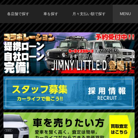
各店舗で探す
車を探す
月々支払い額で探す
MENU
TOKYO店在庫車両
大阪店在庫車両
福岡店在庫車両
メーカーで探す
車種で探す
20,000円〜29,999円
30,000円〜39,999円
40,000円〜49,999円
〜19,999円
50,000円〜