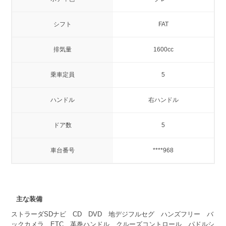
シフト
FAT
排気量
1600cc
乗車定員
5
ハンドル
右ハンドル
ドア数
5
車台番号
****968
主な装備
ストラーダSDナビ CD DVD 地デジフルセグ ハンズフリー バ
ックカメラ ETC 革巻ハンドル クルーズコントロール パドルシ