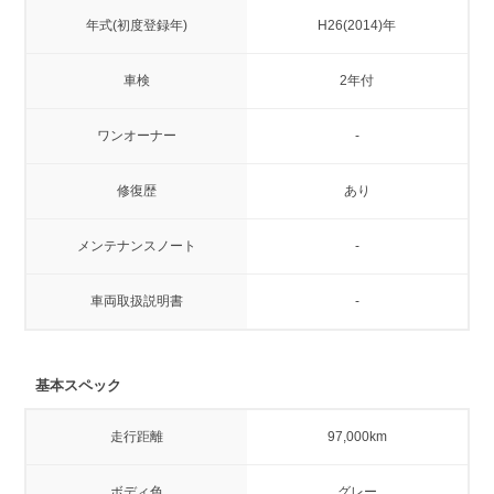
年式(初度登録年)
H26(2014)年
車検
2年付
ワンオーナー
-
修復歴
あり
メンテナンスノート
-
車両取扱説明書
-
基本スペック
走行距離
97,000km
ボディ色
グレー