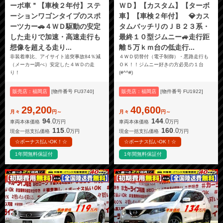
ーボ車＂【車検２年付】ステ
ＷＤ】【カスタム】【ターボ
ーションワゴンタイプのスポ
車】【車検２年付】 💎カス
ーツカー🚗４ＷＤ駆動の安定
タムバッチリのＪＢ２３系・
した走りで加速・高速走行も
最終１０型ジムニー🚙走行距
想像を超える走り...
離５万ｋｍ台の低走行...
非装着車比、アイサイト追突事故84％減
４ＷＤ切替付（電子制御）・悪路走行も
（メーカー調べ）安定した４ＷＤの走
ＯＫ！！ジムニー好きの方必見の１台
り！
(#^^#)
販売店：福岡店
[物件番号 FU3740]
販売店：福岡店
[物件番号 FU1922]
29,200
40,600
月々
円～
月々
円～
94
144
.0
.0
車両本体価格
万円
車両本体価格
万円
115
160
.0
.0
現金一括支払価格
万円
現金一括支払価格
万円
☆ボーナス払いOK！☆
☆ボーナス払いOK！☆
1年間無料保証付
1年間無料保証付