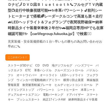
Ｄナビ🗾ＤＶＤ📀Ｂｌｕｅｔｏｏｔｈ📞フルセグＴＶ内蔵
型📺走行中映像視聴可能👀✨本革パワーシート💺前列シー
トヒーターまで搭載🌈レーダークルコンで高速も楽々走行
🚙LEDヘッドライト＆フォグランプで夜間視野確保🔦納車
時新品タイヤ装着🛠️車検２年付✨🚗福岡店専用HPでも在庫
確認可能‼✨ 【carlifegroup.fukuoka.jp/】で検索🕵️‍♂️
充実装備・安全装備搭載の１台✨早いもの勝ちの為お問い合わせお
早めに📞
ここがポイント！
ストラーダSDナビ CD DVD 地デジフルセグ ハンズフリー バ
ックカメラ ETC 革巻ハンドル クルーズコントロール パドルシ
フト オートワイパー オートライト LEDヘッドライト フォグラ
ンプ ウィンカー付電動格納ドアミラー 横滑り防止装置 車線逸脱
警報装置 衝突被害軽減ブレーキ ヒルディセントコントロール ア
イドリングストップ パワーシート シートヒーター 本革シート
デュアルオートエアコン 電動パーキング ドアバイザー スマート
キー プッシュスタート 純正17インチAW 納車時新品タイヤ装着