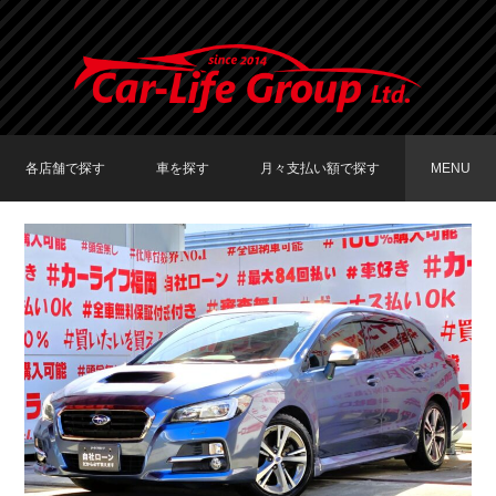
各店舗で探す
車を探す
月々支払い額で探す
MENU
TOKYO店在庫車両
大阪店在庫車両
福岡店在庫車両
メーカーで探す
車種で探す
20,000円〜29,999円
30,000円〜39,999円
40,000円〜49,999円
〜19,999円
50,000円〜