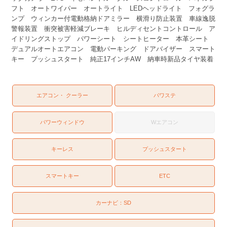
フト オートワイパー オートライト LEDヘッドライト フォグラ
ンプ ウィンカー付電動格納ドアミラー 横滑り防止装置 車線逸脱
警報装置 衝突被害軽減ブレーキ ヒルディセントコントロール ア
イドリングストップ パワーシート シートヒーター 本革シート
デュアルオートエアコン 電動パーキング ドアバイザー スマート
キー プッシュスタート 純正17インチAW 納車時新品タイヤ装着
エアコン・ クーラー
パワステ
パワーウィンドウ
Wエアコン
キーレス
プッシュスタート
スマートキー
ETC
カーナビ：
SD