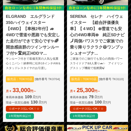
ELGRAND エルグランド
SERENA セレナ ハイウェ
350ハイウェイスター
イスター 【総合評価優良
【4WD】【車検2年付】🚙
車】【４WD】 ❄️雪道でも安
4WDで雪道や悪路でも安定し
心の4WD車両❄️ 純正SDナビ
た走行ができて安心です✨🌈
🗾両側パワスラでご家族での
開放感抜群のツインサンルー
乗り降りラクラク😆ワンプッ
フ付✨🛣️純正HDDマ...
シュオープナ...
サンルーフ付きで装備充実の人気な低重
ご家族でのご旅行でも安心の両側パワー
心ミニバン！納車時に社外16インチAW＆
スライドドア&8人乗り🚗✨ アイドリン
スタッドレスタイヤのお引渡し
グストップ機能で低燃費🍃
販売店：TOKYO店
[物件番号 TK3704]
販売店：TOKYO店
[物件番号 TK3110]
33,000
25,300
月々
円～
月々
円～
109
79
.0
.0
車両本体価格
万円
車両本体価格
万円
130
100
.0
.0
現金一括支払価格
万円
現金一括支払価格
万円
☆ボーナス払いOK！☆
☆ボーナス払いOK！☆
1年間無料保証付
1年間無料保証付