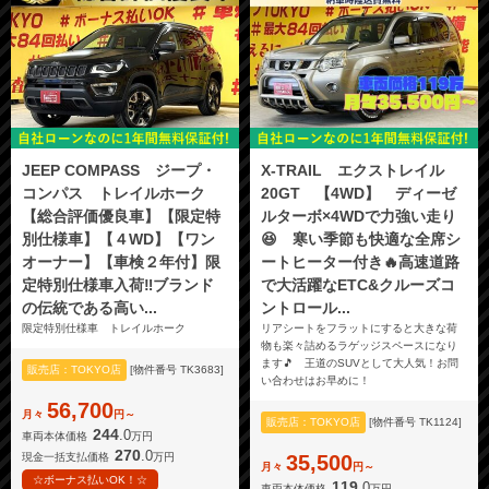
JEEP COMPASS ジープ・
X-TRAIL エクストレイル
コンパス トレイルホーク
20GT 【4WD】 ディーゼ
【総合評価優良車】【限定特
ルターボ×4WDで力強い走り
別仕様車】【４WD】【ワン
😆 寒い季節も快適な全席シ
オーナー】【車検２年付】限
ートヒーター付き🔥高速道路
定特別仕様車入荷‼️ブランド
で大活躍なETC&クルーズコ
の伝統である高い...
ントロール...
限定特別仕様車 トレイルホーク
リアシートをフラットにすると大きな荷
物も楽々詰めるラゲッジスペースになり
ます🎵 王道のSUVとして大人気！お問
販売店：TOKYO店
[物件番号 TK3683]
い合わせはお早めに！
56,700
月々
円～
販売店：TOKYO店
[物件番号 TK1124]
244
.0
車両本体価格
万円
270
.0
現金一括支払価格
万円
35,500
月々
円～
☆ボーナス払いOK！☆
119
.0
車両本体価格
万円