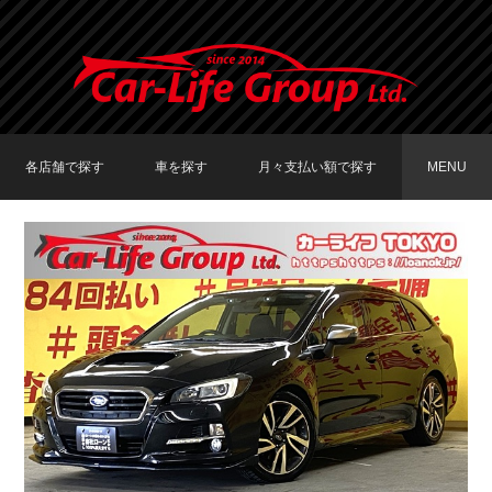
各店舗で探す
車を探す
月々支払い額で探す
MENU
TOKYO店在庫車両
大阪店在庫車両
福岡店在庫車両
メーカーで探す
車種で探す
20,000円〜29,999円
30,000円〜39,999円
40,000円〜49,999円
〜19,999円
50,000円〜