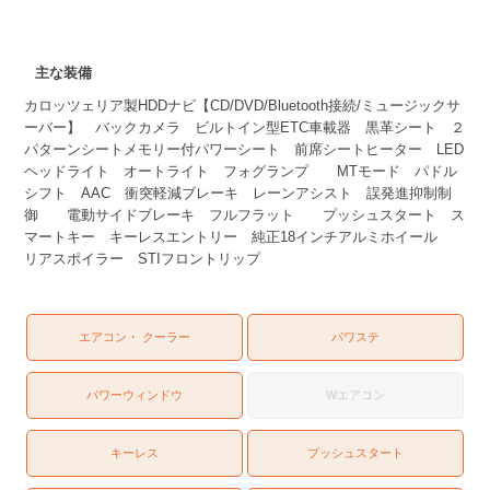
主な装備
カロッツェリア製HDDナビ【CD/DVD/Bluetooth接続/ミュージックサ
ーバー】 バックカメラ ビルトイン型ETC車載器 黒革シート ２
パターンシートメモリー付パワーシート 前席シートヒーター LED
ヘッドライト オートライト フォグランプ MTモード パドル
シフト AAC 衝突軽減ブレーキ レーンアシスト 誤発進抑制制
御 電動サイドブレーキ フルフラット プッシュスタート ス
マートキー キーレスエントリー 純正18インチアルミホイール
リアスポイラー STIフロントリップ
エアコン・ クーラー
パワステ
パワーウィンドウ
Wエアコン
キーレス
プッシュスタート