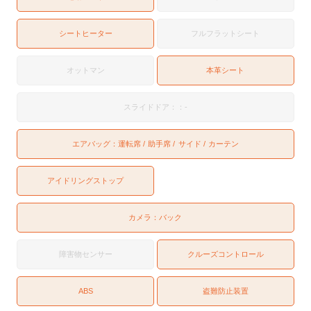
シートヒーター
フルフラットシート
オットマン
本革シート
スライドドア：：-
エアバッグ：
運転席
助手席
サイド
カーテン
アイドリングストップ
カメラ：
バック
障害物センサー
クルーズコントロール
ABS
盗難防止装置