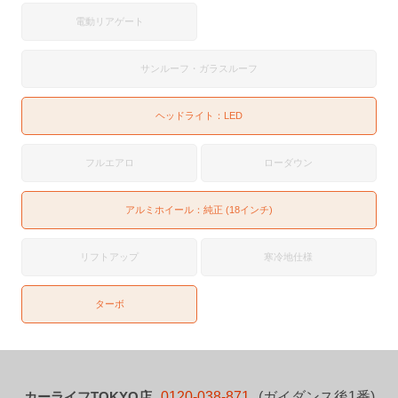
電動リアゲート
サンルーフ・ガラスルーフ
ヘッドライト：
LED
フルエアロ
ローダウン
アルミホイール：純正 (18インチ)
リフトアップ
寒冷地仕様
ターボ
カーライフTOKYO店
0120-038-871
(ガイダンス後1番)