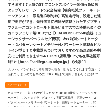
できます❢❢人気のSTIフロントスポイラー装備🚗高級感
タップリレザーシート✨安全装備【衝突軽減ブレーキ・レ
ーンアシスト・誤発進抑制制御】高速走行時、設定した速
度で走行ができ、先行者追従機能が搭載されたアダプティ
ブクルーズコントロールも御座いますのでご移動も楽々😊
カロッツェリア製HDDナビ【CD/DVD/Bluetooth接続/ミュ
ージックサーバー/フルセグ視聴】🎶👀前列シートヒータ
ー・２パターンシートメモリー付パワーシート搭載💪ビル
トイン型ＥＴＣ車載器もついておりますので高速道路を割
安にご利用できます✨🚗TOKYO店専用HPでも在庫確認可
能‼✨【https://carlifegroup.tokyo.jp/】で検索🕵️‍♂️
LEDヘッドライトにより暗闇でも明るく照らしてくれます👌直ぐに
売れてしまうのでお早めにTOKYO店までお問い合わせください❗❗
ここがポイント！
カロッツェリア製HDDナビ【CD/DVD/Bluetooth接続/ミュージックサ
ーバー】 バックカメラ ビルトイン型ETC車載器 黒革シート ２
パターンシートメモリー付パワーシート 前席シートヒーター LED