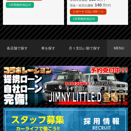
140
.0
1年間無料保証付
現金一括支払価格
万円
☆ボーナス払いOK！☆
1年間無料保証付
各店舗で探す
車を探す
月々支払い額で探す
MENU
TOKYO店在庫車両
大阪店在庫車両
福岡店在庫車両
メーカーで探す
車種で探す
20,000円〜29,999円
30,000円〜39,999円
40,000円〜49,999円
〜19,999円
50,000円〜