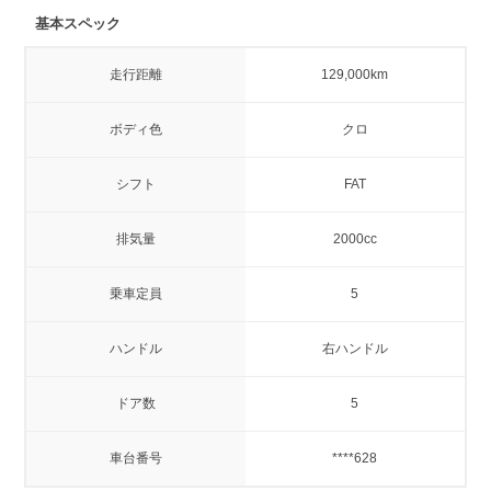
基本スペック
走行距離
129,000km
ボディ色
クロ
シフト
FAT
排気量
2000cc
乗車定員
5
ハンドル
右ハンドル
ドア数
5
車台番号
****628