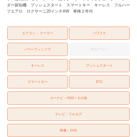
ダー探知機 プッシュスタート スマートキー キーレス フルハー
フエアロ ロクサーニ20インチAW 車検２年付
エアコン・ クーラー
パワステ
パワーウィンドウ
Wエアコン
キーレス
プッシュスタート
スマートキー
ETC
カーナビ：
HDD
その他
テレビ：
フルセグ
映像：
DVD