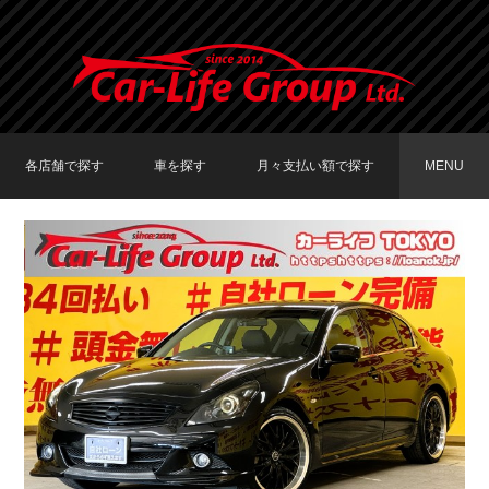
各店舗で探す
車を探す
月々支払い額で探す
MENU
TOKYO店在庫車両
大阪店在庫車両
福岡店在庫車両
メーカーで探す
車種で探す
20,000円〜29,999円
30,000円〜39,999円
40,000円〜49,999円
〜19,999円
50,000円〜