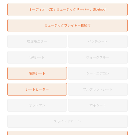
オーディオ：
CD
ミュージックサーバー
Bluetooth
ミュージックプレイヤー接続可
後席モニター
ベンチシート
3列シート
ウォークスルー
電動シート
シートエアコン
シートヒーター
フルフラットシート
オットマン
本革シート
スライドドア：：-