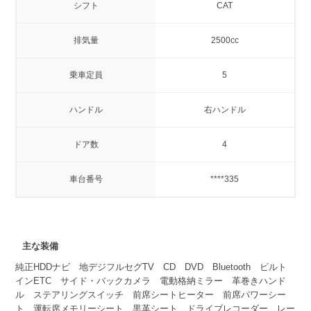
シフト
CAT
排気量
2500cc
乗車定員
5
ハンドル
右ハンドル
ドア数
4
車台番号
****335
主な装備
純正HDDナビ 地デジフルセグTV CD DVD Bluetooth ビルト
インETC サイド・バックカメラ 電動格納ミラー 革巻きハンド
ル ステアリングスイッチ 前席シートヒーター 前席パワーシー
ト 運転席メモリーシート 黒革シート ドライブレコーダー レー