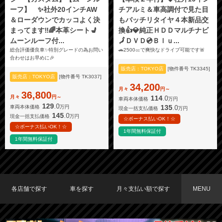
ーフ】 ✨社外20インチAW
チアルミ＆車高調付で見た目
＆ローダウンでカッコよく決
もバッチリタイヤ４本新品交
まってます‼️🌈本革シート💺
換👍💎純正ＨＤＤマルチナビ
ムーンルーフ付...
🗾ＤＶＤ💿Ｂｌｕ...
総合評価優良車✨特別グレードの為お問い
🚗2500㏄で爽快なドライブ可能です🚨
合わせはお早めに🎉
販売店：TOKYO店
[物件番号 TK3345]
販売店：TOKYO店
[物件番号 TK3037]
34,200
月々
円～
36,800
月々
円～
114
.0
車両本体価格
万円
129
.0
135
.0
車両本体価格
万円
現金一括支払価格
万円
145
.0
現金一括支払価格
万円
☆ボーナス払いOK！☆
☆ボーナス払いOK！☆
1年間無料保証付
1年間無料保証付
各店舗で探す
車を探す
月々支払い額で探す
MENU
TOKYO店在庫車両
大阪店在庫車両
福岡店在庫車両
メーカーで探す
車種で探す
20,000円〜29,999円
30,000円〜39,999円
40,000円〜49,999円
〜19,999円
50,000円〜