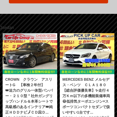
3sedan
CROWN クラウン アスリ
MERCEDES BENZ メルセデ
ートG 【車検２年付】
ス・ベンツ ＣＬＡ１８０
👑迫力のグリル一体型バンパ
【総合評価優良車】✨走行４
ー・２１０型＂社外ガングリ
万Ｋｍ以下の多機能装備車両
ップハンドル＆本革シートで
😆低排気ターボエンジン×ス
高級感のあるインテリア👑純
ポーツコンパクトセダンで扱
正ＨＤＤナビ🗾ＣＤ📀Ｄ...
いやすい1台です...