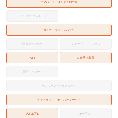
エアバッグ：
運転席
助手席
アイドリングストップ
カメラ：
サイド
バック
障害物センサー
クルーズコントロール
ABS
盗難防止装置
電動リアゲート
サンルーフ・ガラスルーフ
ヘッドライト：
ディスチャージド
フルエアロ
ローダウン