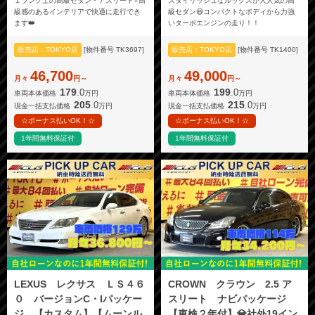
１ランク上の高級セダン・アスリート⭐高
スタイリッシュなルックスが大人気の高
級感のあるインテリアで快適に走行でき
級セダン😆コンパクトなボディから力強
ます👑
いターボエンジンの走り！！
販売店：TOKYO店
[物件番号 TK3697]
販売店：TOKYO店
[物件番号 TK1400]
46,700
49,000
月々
円～
月々
円～
179
199
.0
.0
車両本体価格
万円
車両本体価格
万円
205
215
.0
.0
現金一括支払価格
万円
現金一括支払価格
万円
☆ボーナス払いOK！☆
☆ボーナス払いOK！☆
1年間無料保証付
1年間無料保証付
LEXUS レクサス ＬＳ４６
CROWN クラウン 2.5 ア
０ バージョンC・Iパッケー
スリート ナビパッケージ
ジ 【カスタム】【ムーンル
【車検２年付】💎社外19イン