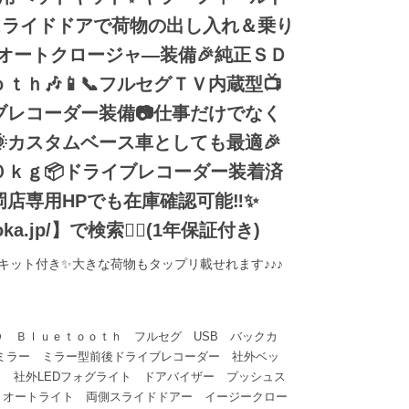
側スライドドアで荷物の出し入れ＆乗り
側オートクロージャ―装備🎉純正ＳＤ
ｔｈ🎶📱📞フルセグＴＶ内蔵型📺
ブレコーダー装備📷仕事だけでなく
カスタムベース車としても最適🎉
０ｋｇ📦ドライブレコーダー装着済
福岡店専用HPでも在庫確認可能‼✨
uoka.jp/】で検索🕵️‍♂️(1年保証付き)
キット付き✨大きな荷物もタップリ載せれます♪♪♪
Ｄ Ｂｌｕｅｔｏｏｔｈ フルセグ USB バックカ
格ミラー ミラー型前後ドライブレコーダー 社外ベッ
ト 社外LEDフォグライト ドアバイザー プッシュス
 オートライト 両側スライドドアー イージークロー