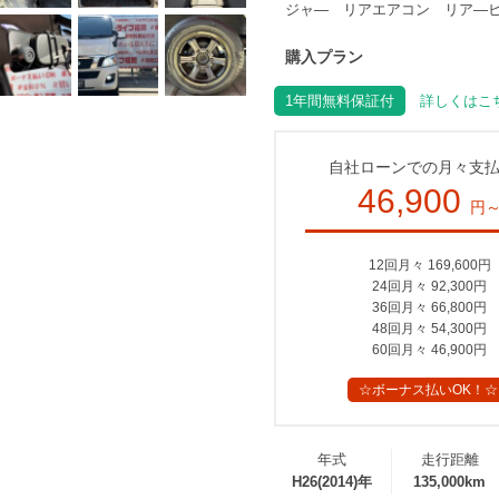
ジャ― リアエアコン リア―ヒ
購入プラン
1年間無料保証付
詳しくはこち
自社ローンでの月々支
46,900
円
12回月々 169,600円
24回月々 92,300円
36回月々 66,800円
48回月々 54,300円
60回月々 46,900円
☆ボーナス払いOK！☆
年式
走行距離
H26(2014)年
135,000km