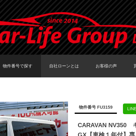
物件番号で探す
自社ローンとは
お客様の声
カーセンサーTOKY
グーネットTOKY
カーセンサー大阪
カーセンサー福岡
グーネット福岡店
物件番号 FU3159
LI
CARAVAN NV3
GX【車検１年付】