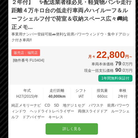
２年付】 ✨配送業者様必見・軽貨物バン✨走行
距離４万キロ台の低走行車両🎶ハイルーフ＆ル
ーフシェルフ付で荷室＆収納スペース広々🚚純
正メモ...
事業用ナンバー登録可能🚗便利な前席パワーウィンドウ・集中ドアロッ
ク付き車両‼️
22,800
販売店：福岡店
月々
円～
[物件番号 FU3404]
79
.0
車両本体価格
万円
90
.0
現金一括支払価格
万円
1年間無料保証付
年式
走行距離
シフト
排気量
車検
H27(2015)年
40,000km
IAT
660cc
2年付
純正メモリーナビ CD SD 地デジ１セグ パワステ 前席パワーウ
ィンドウ ヘッドライトレベライザー 両側スライドドア ルーフシェ
ルフ ドアバイザー キーレス
詳しく見る