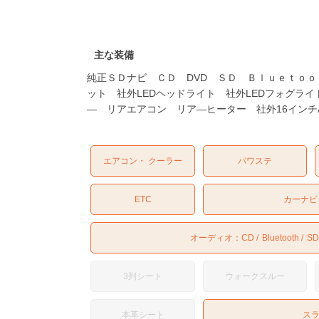
主な装備
純正ＳＤナビ ＣＤ DVD ＳＤ Ｂｌｕｅｔｏｏ
ット 社外LEDヘッドライト 社外LEDフォグ
― リアエアコン リア―ヒーター 社外16イン
エアコン・ クーラー
パワステ
ETC
カーナビ
オーディオ：
CD
Bluetooth
SD
3列シート
ウォークスルー
本革シート
ス