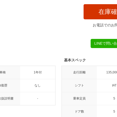
在庫
お電話でのお
LINEで問い
基本スペック
車検
1年付
走行距離
135,00
修復歴
なし
シフト
IAT
取扱説明書
-
乗車定員
5
ドア数
5