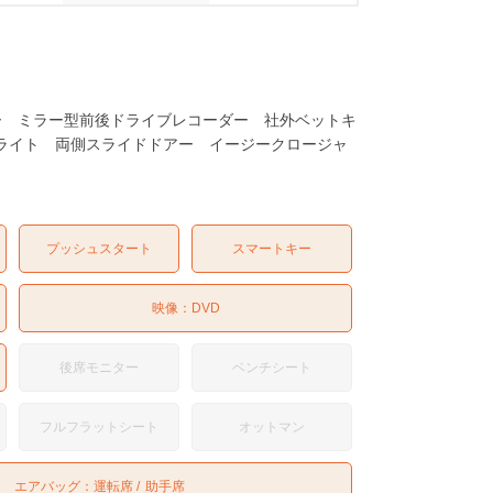
ラー ミラー型前後ドライブレコーダー 社外ベットキ
トライト 両側スライドドアー イージークロージャ
プッシュスタート
スマートキー
映像：
DVD
後席モニター
ベンチシート
フルフラットシート
オットマン
エアバッグ：
運転席
助手席