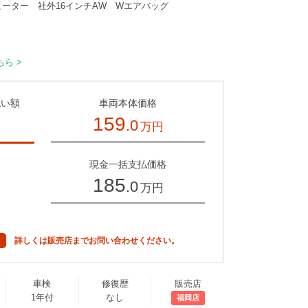
ーター 社外16インチAW Wエアバッグ
ら >
払い額
車両本体価格
159
.0
万円
～
現金一括支払価格
185
.0
万円
詳しくは販売店までお問い合わせください。
車検
修復歴
販売店
1年付
なし
福岡店