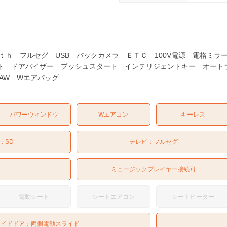
ｔｈ フルセグ USB バックカメラ ＥＴＣ 100V電源 電格ミ
ライト ドアバイザー プッシュスタート インテリジェントキー オー
チAW Wエアバッグ
パワーウィンドウ
Wエアコン
キーレス
：
SD
テレビ：
フルセグ
ミュージックプレイヤー接続可
電動シート
シートエアコン
シートヒーター
ライドドア：
両側電動スライド