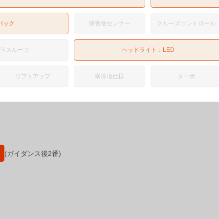
バック
障害物センサー
クルーズコントロール
ガラスルーフ
ヘッドライト：
LED
リフトアップ
寒冷地仕様
ターボ
(ガイダンス後2番)