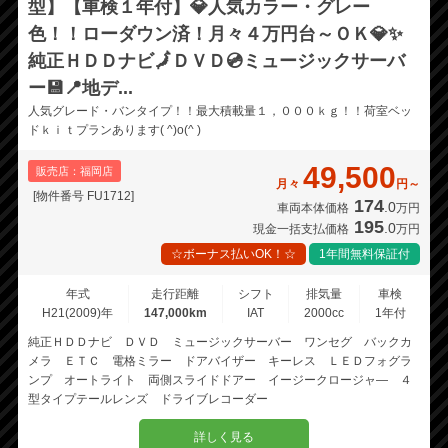
型】【車検１年付】💎人気カラー・グレー
色！！ローダウン済！月々４万円台～ＯＫ💎✨
純正ＨＤＤナビ🗾ＤＶＤ💿ミュージックサーバ
ー💾📍地デ...
人気グレード・バンタイプ！！最大積載量１，０００ｋｇ！！荷室ベッ
ドｋｉｔプランあります( ^)o(^ )
49,500
販売店：福岡店
月々
円～
[物件番号 FU1712]
174
.0
車両本体価格
万円
195
.0
現金一括支払価格
万円
☆ボーナス払いOK！☆
1年間無料保証付
年式
走行距離
シフト
排気量
車検
H21(2009)年
147,000km
IAT
2000cc
1年付
純正ＨＤＤナビ ＤＶＤ ミュージックサーバー ワンセグ バックカ
メラ ＥＴＣ 電格ミラー ドアバイザー キーレス ＬＥＤフォグラ
ンプ オートライト 両側スライドドアー イージークロージャ― ４
型タイプテールレンズ ドライブレコーダー
詳しく見る