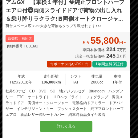
アムGX 【車検１年付】💎純正フロントハーフ
エアロ付🛞両側スライドドアで荷物の出し入れ
＆乗り降りラクラク!🚪両側オートクロージャ...
荷台スペース広々♪✨大きな荷物もタップリ載せれます♪♪♪
55,800
販売店：福岡店
月々
円～
[物件番号 FU3160]
224
.0
車両本体価格
万円
245
.0
現金一括支払価格
万円
☆ボーナス払いOK！☆
1年間無料保証付
年式
走行距離
シフト
排気量
車検
H25(2013)年
106,000km
IAT
2000cc
1年付
社外SDナビ CD DVD SD 地デジフルセグ Bluetooth ハンズフ
リー ETC オートライト HIDヘッドライト フォグランプ 両側ス
ライドドア 両側オートクロージャー 電動格納ドアミラー ドアバイ
ザー インテリジェントキー プッシュスタート 純正フロントハーフ
エアロ 新品レザー調シートカバー 納車時新品タイヤ装着
詳しく見る