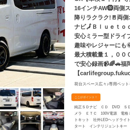
16インチAW🛞両
降りラクラク!🚪両
ナビ🗾Ｂｌｕｅｔｏｏ
安心ミラー型ドライ
趣味やレジャーにも
最大積載量１，００
で安心録画📹🌈🚗
【carlifegroup.fuk
荷台スペース広々♪専用ベット
ここがポイント！
純正ＳＤナビ ＣＤ DVD Ｓ
メラ ＥＴＣ 100V電源 電
トキット 社外LEDヘッドライ
タート インテリジェントキー