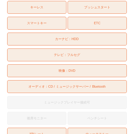
キーレス
プッシュスタート
スマートキー
ETC
カーナビ：
HDD
テレビ：
フルセグ
映像：
DVD
オーディオ：
CD
ミュージックサーバー
Bluetooth
ミュージックプレイヤー接続可
後席モニター
ベンチシート
3列シート
ウォークスルー