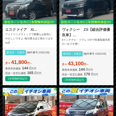
エスクァイア Xi...
ヴォクシー ZS【総合評価優
アイドリングストップで燃費もお財布に
良車】...
やさしいですよ♪毎日乗るほど助かります
9インチナビ・ドラレコ付で快適装備充実
ね🎵
の一台です😎✨
販売店：大阪店
[物件番号 OS8158]
販売店：大阪店
[物件番号 OS8156]
41,800
43,100
月々
円～
月々
円～
144
.0
車両本体価格
万円
144
.0
車両本体価格
万円
165
.0
現金一括支払価格
万円
170
.0
現金一括支払価格
万円
1年間無料保証付
1年間無料保証付