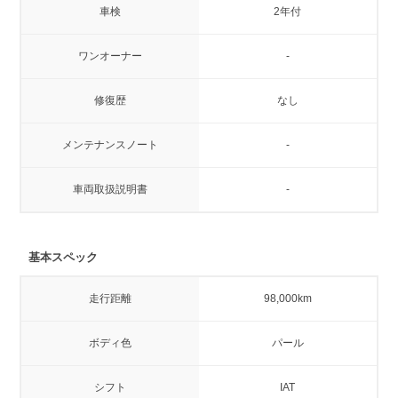
車検
2年付
ワンオーナー
-
修復歴
なし
メンテナンスノート
-
車両取扱説明書
-
基本スペック
走行距離
98,000km
ボディ色
パール
シフト
IAT