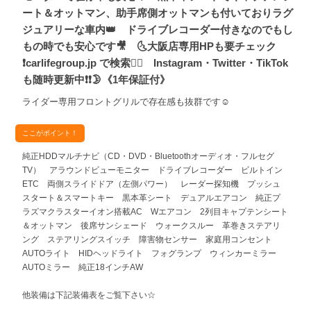
ート＆オットマン、助手席側オットマンも付いておりラグ
ジュアリーな車内👑 ドライブレコーダー付きなのでもし
もの時でも安心です🎥 🌜大阪店専用HPも要チェック
❗carlifegroup.jp で検索🕵️‍♂️ Instagram・Twitter・TikTok
も随時更新中❗❗🌛《1年保証付》
ライダー専用フロントグリルで存在感も抜群です☺️
ここがポイント！
純正HDDマルチナビ（CD・DVD・Bluetoothオーディオ・フルセグ
TV） アラウンドビューモニター ドライブレコーダー ビルトイン
ETC 両側スライドドア（左側パワー） レーダー探知機 プッシュ
スタート＆スマートキー 黒本革シート デュアルエアコン 純正プ
ラズマクラスターイオン搭載AC Wエアコン 2列目キャプテンシート
＆オットマン 後席サンシェード ウォークスルー 革巻きステアリ
ング ステアリングスイッチ 障害物センサー 家庭用コンセント
AUTOライト HIDヘッドライト フォグランプ ウィンカーミラー
AUTOミラー 純正18インチAW
他装備は下記装備表をご覧下さい☆