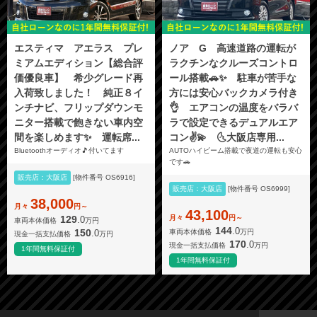
エスティマ アエラス プレ
ノア G 高速道路の運転が
ミアムエディション【総合評
ラクチンなクルーズコントロ
価優良車】 希少グレード再
ール搭載🚗✨ 駐車が苦手な
入荷致しました！ 純正８イ
方には安心バックカメラ付き
ンチナビ、フリップダウンモ
👌 エアコンの温度をバラバ
ニター搭載で飽きない車内空
ラで設定できるデュアルエア
間を楽しめます✨ 運転席...
コン✌️💫 🌜大阪店専用...
Bluetoothオーディオ🎵付いてます
AUTOハイビーム搭載で夜道の運転も安心
です🚗
販売店：大阪店
[物件番号 OS6916]
販売店：大阪店
[物件番号 OS6999]
38,000
月々
円～
43,100
月々
円～
129
.0
車両本体価格
万円
144
.0
150
.0
車両本体価格
万円
現金一括支払価格
万円
170
.0
現金一括支払価格
万円
1年間無料保証付
1年間無料保証付