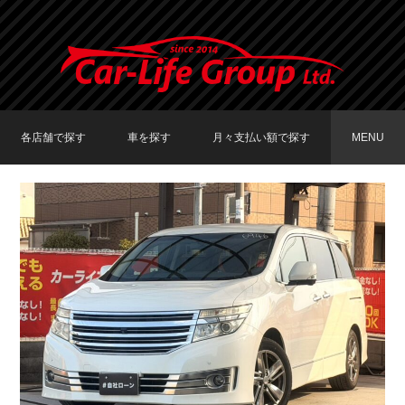
各店舗で探す
車を探す
月々支払い額で探す
MENU
TOKYO店在庫車両
大阪店在庫車両
福岡店在庫車両
メーカーで探す
車種で探す
20,000円〜29,999円
30,000円〜39,999円
40,000円〜49,999円
〜19,999円
50,000円〜