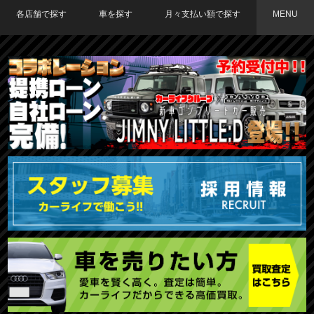
各店舗で探す
車を探す
月々支払い額で探す
MENU
TOKYO店在庫車両
大阪店在庫車両
福岡店在庫車両
メーカーで探す
車種で探す
20,000円〜29,999円
30,000円〜39,999円
40,000円〜49,999円
〜19,999円
50,000円〜