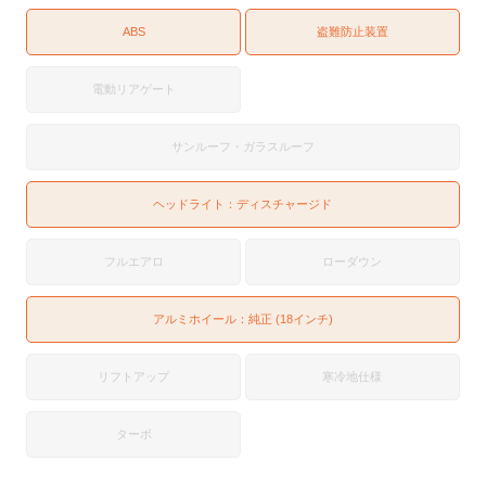
ABS
盗難防止装置
電動リアゲート
サンルーフ・ガラスルーフ
ヘッドライト：
ディスチャージド
フルエアロ
ローダウン
アルミホイール：純正 (18インチ)
リフトアップ
寒冷地仕様
ターボ