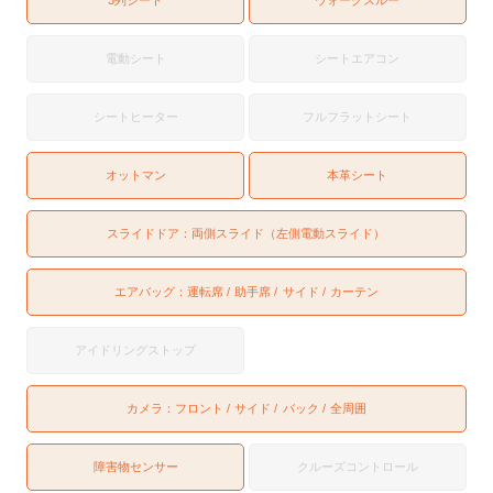
電動シート
シートエアコン
シートヒーター
フルフラットシート
オットマン
本革シート
スライドドア：
両側スライド（左側電動スライド）
エアバッグ：
運転席
助手席
サイド
カーテン
アイドリングストップ
カメラ：
フロント
サイド
バック
全周囲
障害物センサー
クルーズコントロール