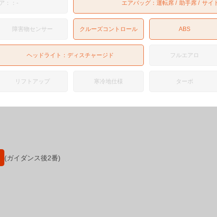
ア：：-
エアバッグ：
運転席
助手席
サイ
障害物センサー
クルーズコントロール
ABS
ヘッドライト：
ディスチャージド
フルエアロ
リフトアップ
寒冷地仕様
ターボ
(ガイダンス後2番)