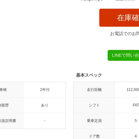
在庫
お電話でのお
LINEで問い
基本スペック
車検
2年付
走行距離
112,00
修復歴
あり
シフト
FAT
取扱説明書
-
乗車定員
5
ドア数
4