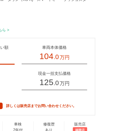
ら >
払い額
車両本体価格
104
.0
万円
～
現金一括支払価格
125
.0
万円
詳しくは販売店までお問い合わせください。
車検
修復歴
販売店
2年付
あり
福岡店