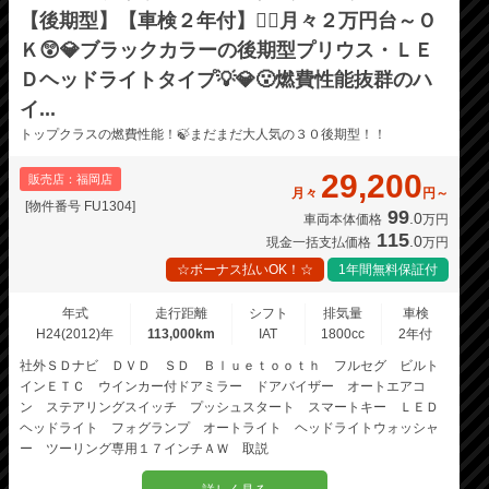
【後期型】【車検２年付】🏳️‍🌈月々２万円台～Ｏ
Ｋ😲💎ブラックカラーの後期型プリウス・ＬＥ
Ｄヘッドライトタイプ💡💎😮燃費性能抜群のハ
イ...
トップクラスの燃費性能！🍃まだまだ大人気の３０後期型！！
29,200
販売店：福岡店
月々
円～
[物件番号 FU1304]
99
.0
車両本体価格
万円
115
.0
現金一括支払価格
万円
☆ボーナス払いOK！☆
1年間無料保証付
年式
走行距離
シフト
排気量
車検
H24(2012)年
113,000km
IAT
1800cc
2年付
社外ＳＤナビ ＤＶＤ ＳＤ Ｂｌｕｅｔｏｏｔｈ フルセグ ビルト
インＥＴＣ ウインカー付ドアミラー ドアバイザー オートエアコ
ン ステアリングスイッチ プッシュスタート スマートキー ＬＥＤ
ヘッドライト フォグランプ オートライト ヘッドライトウォッシャ
ー ツーリング専用１７インチＡＷ 取説