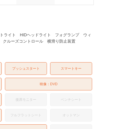
オートライト HIDヘッドライト フォグランプ ウィ
コン クルーズコントロール 横滑り防止装置
プッシュスタート
スマートキー
映像：
DVD
後席モニター
ベンチシート
フルフラットシート
オットマン