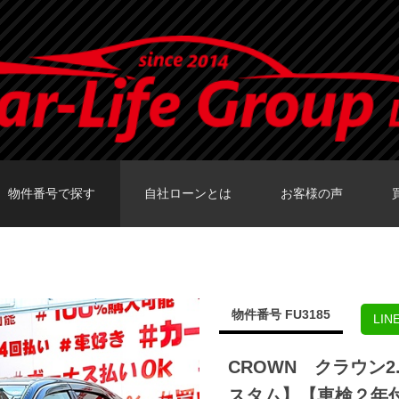
物件番号で探す
自社ローンとは
お客様の声
カーセンサーTOKY
グーネットTOKY
カーセンサー大阪
カーセンサー福岡
グーネット福岡店
物件番号 FU3185
LI
CROWN クラウン
スタム】【車検２年付