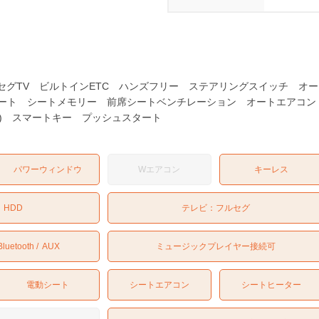
デジフルセグTV ビルトインETC ハンズフリー ステアリングスイッチ 
シート シートメモリー 前席シートベンチレーション オートエア
-R) スマートキー プッシュスタート
パワーウィンドウ
Wエアコン
キーレス
：
HDD
テレビ：
フルセグ
Bluetooth
AUX
ミュージックプレイヤー接続可
電動シート
シートエアコン
シートヒーター