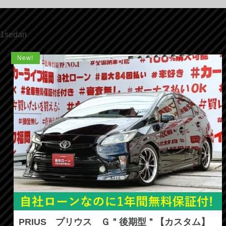
1sedan
New!
PRIUS プリウス Ｇ＂後期型＂【カスタム】