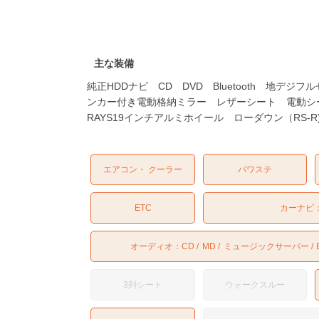
主な装備
純正HDDナビ CD DVD Bluetooth 地
ンカー付き電動格納ミラー レザーシート 電動
RAYS19インチアルミホイール ローダウン（RS
エアコン・ クーラー
パワステ
ETC
カーナビ
オーディオ：
CD
MD
ミュージックサーバー
3列シート
ウォークスルー