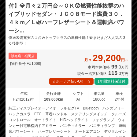
付】💎月々２万円台～ＯＫ😮燃費性能抜群のハ
イブリッドセダン・ＪＣ０８モード燃費３０．
４ｋｍ／Ｌ🌿ハーフレザーシート＆運転席パワ
ーシ...
快適装備充実の１台🎶トップクラスの燃費性能！🍃まだまだ大人気の３
０後期型！
29,200
販売店：福岡店
月々
円～
[物件番号 FU1068]
99
.0
車両本体価格
万円
115
.0
現金一括支払価格
万円
☆ボーナス払いOK！☆
1年間無料保証付
年式
走行距離
シフト
排気量
車検
H24(2012)年
109,000km
IAT
1800cc
2年付
純正ディスプレイオーディオ フルセグTV Bluetooth ハンズフリー
バックカメラ ETC 革巻ハンドル ステアリングスイッチ クルーズ
コントロール オートライト HIDヘッドライト フォグランプ ウィ
ンカー付電動格納ドアミラー バニティミラー バニティランプ 運転
席パワーシート ハーフレザーシート オートエアコン デジタルイン