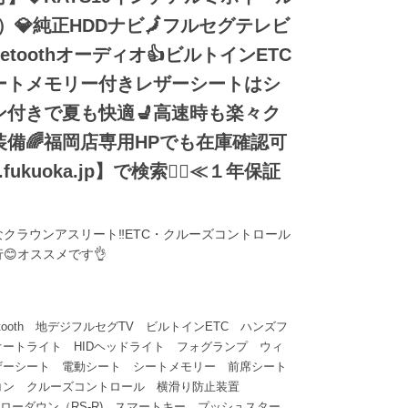
）💎純正HDDナビ🗾フルセグテレビ
uetoothオーディオ👍ビルトインETC
シートメモリー付きレザーシートはシ
ン付きで夏も快適💺高速時も楽々ク
備🌈福岡店専用HPでも在庫確認可
p.fukuoka.jp】で検索🕵️‍♂️≪１年保証
クラウンアスリート‼️ETC・クルーズコントロール
😊オススメです👌
etooth 地デジフルセグTV ビルトインETC ハンズフ
ートライト HIDヘッドライト フォグランプ ウィ
ザーシート 電動シート シートメモリー 前席シート
アコン クルーズコントロール 横滑り防止装置
 ローダウン（RS-R) スマートキー プッシュスター