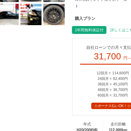
ト
購入プラン
1年間無料保証付
詳しくはこち
自社ローンでの月々支
31,700
円
12回月々 114,600円
24回月々 62,400円
36回月々 45,100円
48回月々 36,700円
60回月々 31,700円
☆ボーナス払いOK！☆
年式
走行距離
H20(2008)年
112,000km