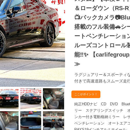
＆ローダウン（RS-R
📺バックカメラ📷Bl
搭載のフル装備🚗
ートベンチレーショ
ルーズコントロール装
能‼✨ 【carlifegrou
≫
ラグジュアリー＆スポーティな
付きで高速道路もスムーズ走行
ここがポイント！
純正HDDナビ CD DVD Blu
リー ステアリングスイッチ オ
ンカー付き電動格納ミラー レ
ベンチレーション オートエ
RAYS19インチアルミホイール