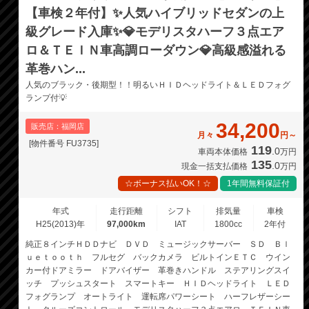
【車検２年付】✨人気ハイブリッドセダンの上
級グレード入庫✨💎モデリスタハーフ３点エア
ロ＆ＴＥＩＮ車高調ローダウン💎高級感溢れる
革巻ハン...
人気のブラック・後期型！！明るいＨＩＤヘッドライト＆ＬＥＤフォグ
ランプ付💡
34,200
販売店：福岡店
月々
円～
[物件番号 FU3735]
119
.0
車両本体価格
万円
135
.0
現金一括支払価格
万円
☆ボーナス払いOK！☆
1年間無料保証付
年式
走行距離
シフト
排気量
車検
H25(2013)年
97,000km
IAT
1800cc
2年付
純正８インチＨＤＤナビ ＤＶＤ ミュージックサーバー ＳＤ Ｂｌ
ｕｅｔｏｏｔｈ フルセグ バックカメラ ビルトインＥＴＣ ウイン
カー付ドアミラー ドアバイザー 革巻きハンドル ステアリングスイ
ッチ プッシュスタート スマートキー ＨＩＤヘッドライト ＬＥＤ
フォグランプ オートライト 運転席パワーシート ハーフレザーシー