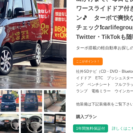
ワースライドドア付
ン🎵 ターボで爽快な
チェック❗carlifegroup
Twitter・TikTo
ターボ搭載の軽自動車お探しの
ここがポイント！
社外SDナビ（CD・DVD・Blu
イドドア ETC プッシュスタ
ング ベンチシート フルフラッ
ランプ 電格ミラー ウインカー
他装備は下記装備表をご覧下さ
購入プラン
1年間無料保証付
詳しくはこち