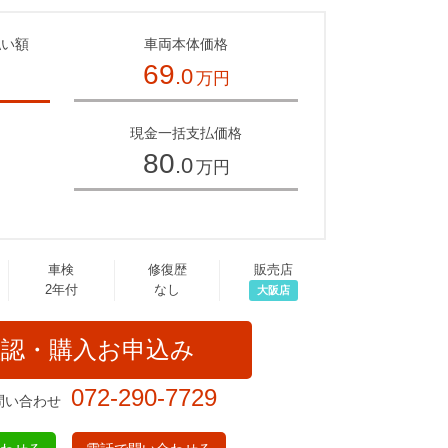
払い額
車両本体価格
69
.0
万円
～
現金一括支払価格
80
.0
万円
車検
修復歴
販売店
2年付
なし
大阪店
確認・購入お申込み
072-290-7729
問い合わせ