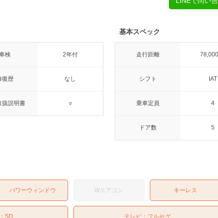
LINEで問い
基本スペック
車検
2年付
走行距離
78,00
修復歴
なし
シフト
IAT
取扱説明書
○
乗車定員
4
ドア数
5
パワーウィンドウ
Wエアコン
キーレス
：
SD
テレビ：
フルセグ