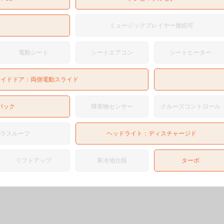
ミュージックプレイヤー接続可
電動シート
シートエアコン
シートヒーター
ライドドア：
両側電動スライド
バック
障害物センサー
クルーズコントロール
ガラスルーフ
ヘッドライト：
ディスチャージド
リフトアップ
寒冷地仕様
ターボ