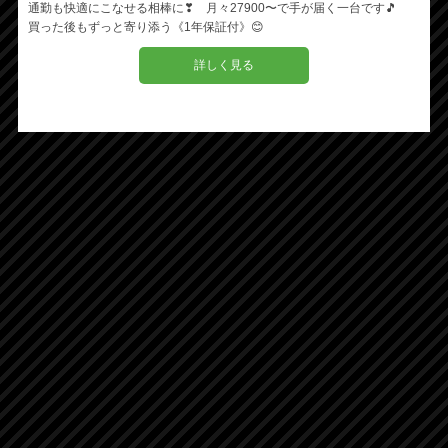
通勤も快適にこなせる相棒に❣ 月々27900〜で手が届く一台です🎵
買った後もずっと寄り添う《1年保証付》😊
詳しく見る