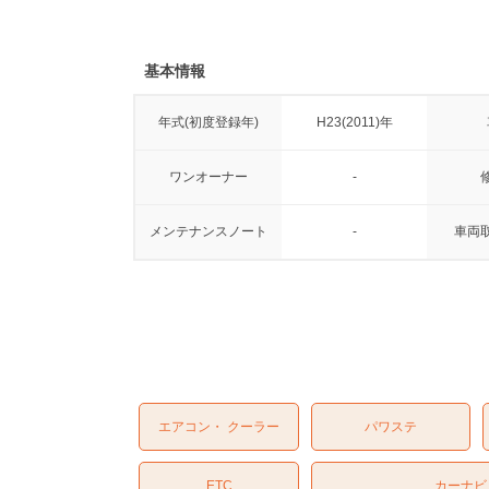
基本情報
年式(初度登録年)
H23(2011)年
ワンオーナー
-
メンテナンスノート
-
車両
エアコン・ クーラー
パワステ
ETC
カーナビ