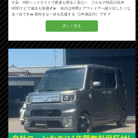
す👍 HIDヘッドライトで夜道も明るく安心✨ フルセグ対応の社外
HDDナビで遠出も快適🎵💫 休日は仲間とアウトドアへ繰り出したくな
る一台です🚗 前向きな一歩を応援する《1年保証付》です📌
詳しく見る