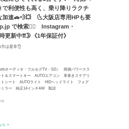
きで利便性も高く、乗り降りラクチ
加速🚗💨💥 🌜大阪店専用HPも要
.jp で検索🕵️‍♂️ Instagram・
kも随時更新中❗❗🌛《1年保証付》
方は是非👌
etoothオーディオ・フルセグTV・SD） 両側パワースラ
ート＆スマートキー AUTOエアコン 革巻きステアリ
トシート AUTOライト HIDヘッドライト フォグ
ミラー 純正14インチAW 取説
い☆
ら >