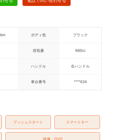
合わせる
電話で問い合わせる
0km
ボディ色
ブラック
排気量
660cc
ハンドル
右ハンドル
車台番号
****634
プッシュスタート
スマートキー
映像：
DVD