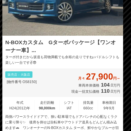
N-BOXカスタム Gターボパッケージ【ワンオ
ーナー車】...
ターボ付きだから坂道も荷物満載でも余裕の走りですね♪パドルシフトも
楽しい一台です✌️😎
27,900
販売店：大阪店
月々
円～
[物件番号 OS8150]
104
.0
車両本体価格
万円
110
.0
現金一括支払価格
万円
年式
走行距離
シフト
排気量
車検期日
H24(2012)年
98,000km
IAT
660cc
9年9月
両側パワースライドドアで、狭い駐車場でもドアパンチの心配なくラク
に乗り降り✨ 後席を倒せば自転車やアウトドア道具もどんどん積み込
めます🚗 ワンオーナーのN-BOXカスタム ターボ、鮮やかなブルーが目