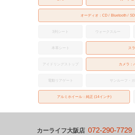
オーディオ：
CD
Bluetooth
SD
3列シート
ウォークスルー
本革シート
ス
アイドリングストップ
カメラ：
電動リアゲート
サンルーフ・
アルミホイール：純正 (14インチ)
072-290-7729
カーライフ大阪店