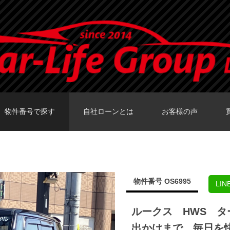
物件番号で探す
自社ローンとは
お客様の声
カーセンサーTOKY
グーネットTOKY
カーセンサー大阪
カーセンサー福岡
グーネット福岡店
物件番号 OS6995
LI
ルークス HWS 
出かけまで、毎日を