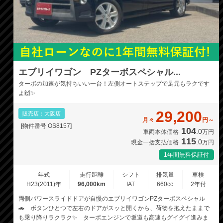
エブリイワゴン PZターボスペシャル...
ターボの加速が気持ちいい一台！左側オートステップで足元もラクです
よ🙌✨
29,200
販売店：大阪店
月々
円～
[物件番号 OS8157]
104
.0
車両本体価格
万円
115
.0
現金一括支払価格
万円
1年間無料保証付
年式
走行距離
シフト
排気量
車検
H23(2011)年
96,000km
IAT
660cc
2年付
両側パワースライドドアが自慢のエブリイワゴンPZターボスペシャル
🚗 ボタンひとつで左右のドアがスッと開くから、荷物を抱えたままで
も乗り降りラクラク✨ ターボエンジンで坂道も高速もグイグイ進みま