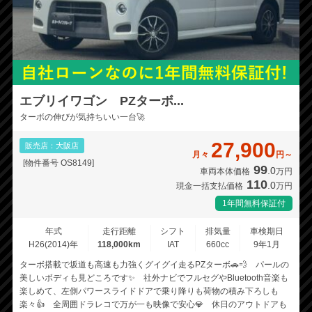
エブリイワゴン PZターボ...
ターボの伸びが気持ちいい一台🚀
27,900
販売店：大阪店
月々
円～
[物件番号 OS8149]
99
.0
車両本体価格
万円
110
.0
現金一括支払価格
万円
1年間無料保証付
年式
走行距離
シフト
排気量
車検期日
H26(2014)年
118,000km
IAT
660cc
9年1月
ターボ搭載で坂道も高速も力強くグイグイ走るPZターボ🚗💨 パールの
美しいボディも見どころです✨ 社外ナビでフルセグやBluetooth音楽も
楽しめて、左側パワースライドドアで乗り降りも荷物の積み下ろしも
楽々👍 全周囲ドラレコで万が一も映像で安心💎 休日のアウトドアも