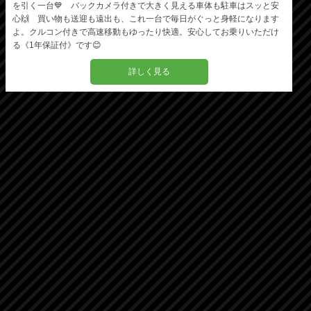
を引く一台💙 バックカメラ付きで大きく見える車体も駐車はスッと安
心🙌 買い物も送迎も遠出も、これ一台で毎日がぐっと身軽になります
よ。クルコン付きで高速移動もゆったり快適。安心してお乗りいただけ
る《1年保証付》です😊
詳しく見る